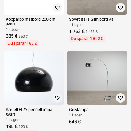
Kopparbo matbord 200 cm
Sovet Italia Slim bord vit
svart
1 i lager ·
1 i lager ·
1 763 €
3 455 €
385 €
550 €
Du sparar 1 692 €
Du sparar 165 €
Kartell FL/Y pendellampa
Golvlampa
svart
1 i lager ·
1 i lager ·
646 €
195 €
320 €