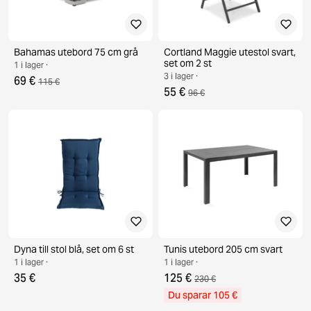
Bahamas utebord 75 cm grå
Cortland Maggie utestol svart,
set om 2 st
1 i lager ·
3 i lager ·
69 €
115 €
55 €
96 €
Dyna till stol blå, set om 6 st
Tunis utebord 205 cm svart
1 i lager ·
1 i lager ·
35 €
125 €
230 €
Du sparar 105 €