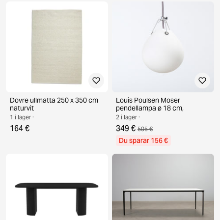
Dovre ullmatta 250 x 350 cm
Louis Poulsen Moser
naturvit
pendellampa ø 18 cm,
1 i lager ·
2 i lager ·
164 €
349 €
505 €
Du sparar 156 €