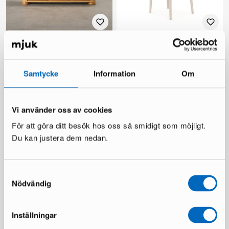
Roberti Rattan rottingbyrå
Molly matstol beige, set om 2
st
1 i lager ·
3 i lager ·
1 200 €
135 €
Samtycke
Information
Om
231 €
Vi använder oss av cookies
För att göra ditt besök hos oss så smidigt som möjligt.
Du kan justera dem nedan.
Samtyckesval
Nödvändig
Layered Solid ullmatta 300 x
Bahamas soffbord 113 cm
400 cm Ochre
1 i lager ·
1 i lager ·
99 €
173 €
Inställningar
589 €
2 938 €