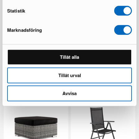
Du sparar 2 349 €
Statistik
Marknadsföring
Tillåt alla
Bahamas soffmodul svart
Bahamas hörnmodul svart
Tillåt urval
3 i lager ·
3 i lager ·
95 €
129 €
173 €
240 €
Du sparar 111 €
Avvisa