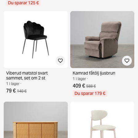
Du sparar 125 €
Viberud matstol svart
Kamrad fåtölj ljusbrun
sammet, set om 2 st
1 i lager ·
1 i lager ·
409 €
588 €
79 €
140 €
Du sparar 179 €