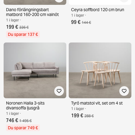
Dano förlängningsbart
Ceyra soffbord 120 cm brun
matbord 160-200 cm valnöt
1 i lager ·
1 i lager ·
99 €
144 €
199 €
336 €
Du sparar 137 €
Noronen Halla 3-sits
Tyrö matstol vit, set om 4 st
divansoffa ljusgrå
1 i lager ·
1 i lager ·
199 €
288 €
746 €
1 495 €
Du sparar 749 €