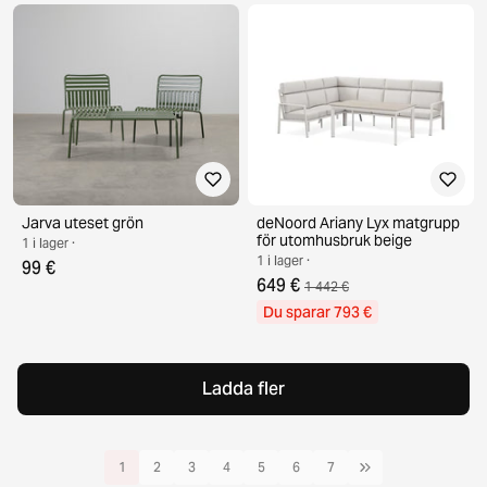
Jarva uteset grön
deNoord Ariany Lyx matgrupp
för utomhusbruk beige
1 i lager ·
1 i lager ·
99 €
649 €
1 442 €
Du sparar 793 €
Ladda fler
1
2
3
4
5
6
7