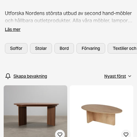
Utforska Nordens största utbud av second hand-möbler
och hållbara outletprodukter. Alla våra möbler, lampor
och inredningsdetaljer är noggrant
Läs mer
kvalitetskontrollerade, så att du kan fynda tryggt och
med full koll på vad du får. I sortimentet hittar du
Soffor
Stolar
Bord
Förvaring
Textilier oc
välkända varumärken som Artek, HAY och Trademax –
till upp till 60 % lägre priser. Att göra smarta och
hållbara fynd har aldrig varit enklare.
Skapa bevakning