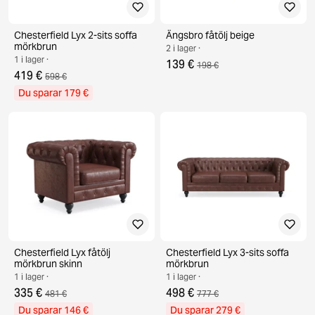
Chesterfield Lyx 2-sits soffa
Ängsbro fåtölj beige
mörkbrun
2 i lager ·
1 i lager ·
139 €
198 €
419 €
598 €
Du sparar 179 €
Chesterfield Lyx fåtölj
Chesterfield Lyx 3-sits soffa
mörkbrun skinn
mörkbrun
1 i lager ·
1 i lager ·
335 €
498 €
481 €
777 €
Du sparar 146 €
Du sparar 279 €