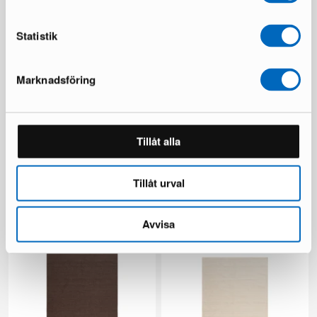
Du sparar 146 €
Statistik
Marknadsföring
Tillåt alla
Beliani Sersale utestol svart,
deNoord Marcus
set om 4 st
trädgårdsstol grå
Tillåt urval
1 i lager ·
2 i lager ·
149 €
249 €
249 €
418 €
Du sparar 100 €
Du sparar 169 €
Avvisa