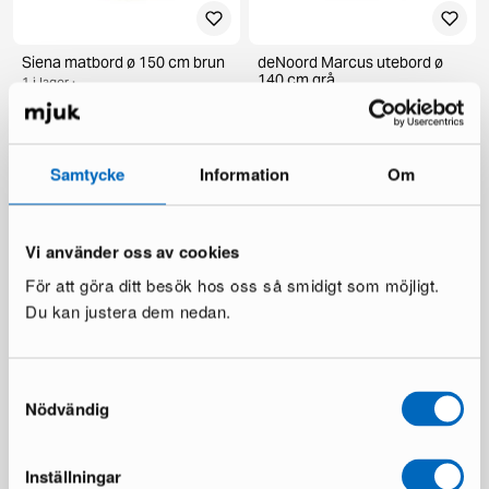
Siena matbord ø 150 cm brun
deNoord Marcus utebord ø
140 cm grå
1 i lager ·
1 i lager ·
269 €
385 €
199 €
336 €
Du sparar 116 €
Du sparar 137 €
Samtycke
Information
Om
Vi använder oss av cookies
För att göra ditt besök hos oss så smidigt som möjligt.
Du kan justera dem nedan.
Samtyckesval
Chesterfield Lyx fåtölj
Ariany soffmodul
Nödvändig
mörkbrun skinn
1 i lager ·
1 i lager ·
189 €
335 €
481 €
Inställningar