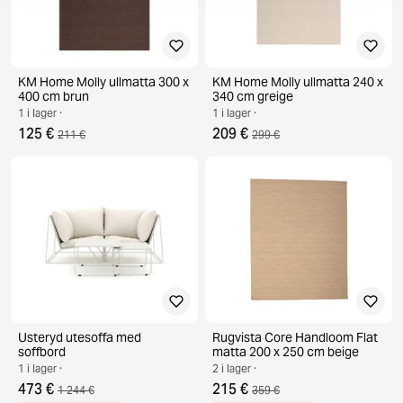
KM Home Molly ullmatta 300 x
KM Home Molly ullmatta 240 x
400 cm brun
340 cm greige
1 i lager ·
1 i lager ·
125 €
209 €
211 €
299 €
Usteryd utesoffa med
Rugvista Core Handloom Flat
soffbord
matta 200 x 250 cm beige
1 i lager ·
2 i lager ·
473 €
215 €
1 244 €
359 €