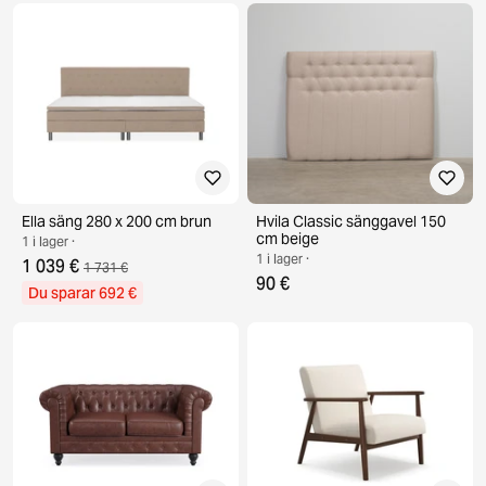
Ella säng 280 x 200 cm brun
Hvila Classic sänggavel 150
cm beige
1 i lager ·
1 i lager ·
1 039 €
1 731 €
90 €
Du sparar 692 €