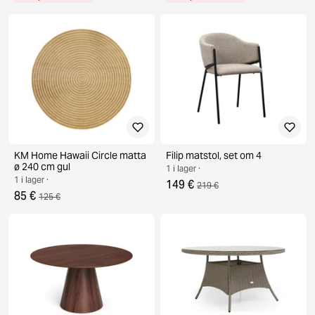
KM Home Hawaii Circle matta
Filip matstol, set om 4
ø 240 cm gul
1 i lager ·
1 i lager ·
149 €
219 €
85 €
125 €