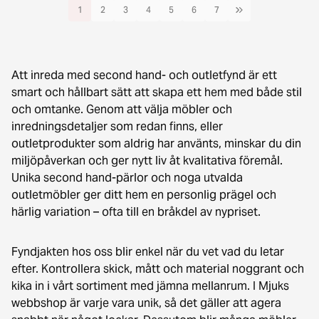
1
2
3
4
5
6
7
Att inreda med second hand- och outletfynd är ett
smart och hållbart sätt att skapa ett hem med både stil
och omtanke. Genom att välja möbler och
inredningsdetaljer som redan finns, eller
outletprodukter som aldrig har använts, minskar du din
miljöpåverkan och ger nytt liv åt kvalitativa föremål.
Unika second hand-pärlor och noga utvalda
outletmöbler ger ditt hem en personlig prägel och
härlig variation – ofta till en bråkdel av nypriset.
Fyndjakten hos oss blir enkel när du vet vad du letar
efter. Kontrollera skick, mått och material noggrant och
kika in i vårt sortiment med jämna mellanrum. I Mjuks
webbshop är varje vara unik, så det gäller att agera