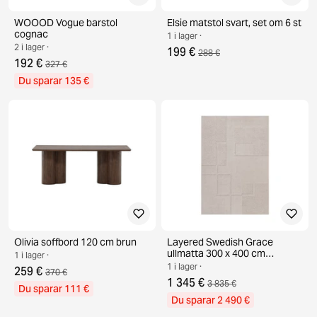
WOOOD Vogue barstol
Elsie matstol svart, set om 6 st
cognac
1 i lager ·
2 i lager ·
199 €
288 €
192 €
327 €
Du sparar 135 €
Olivia soffbord 120 cm brun
Layered Swedish Grace
ullmatta 300 x 400 cm
1 i lager ·
Oatmeal
1 i lager ·
259 €
370 €
1 345 €
3 835 €
Du sparar 111 €
Du sparar 2 490 €