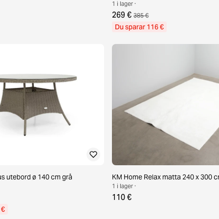
1 i lager ·
269 €
385 €
Du sparar 116 €
s utebord ø 140 cm grå
KM Home Relax matta 240 x 300 cm
1 i lager ·
110 €
 €