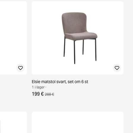
Elsie matstol svart, set om 6 st
1 i lager ·
199 €
288 €