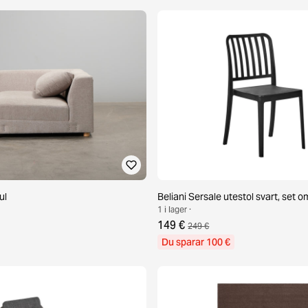
ul
Beliani Sersale utestol svart, set o
1 i lager ·
149 €
249 €
Du sparar 100 €