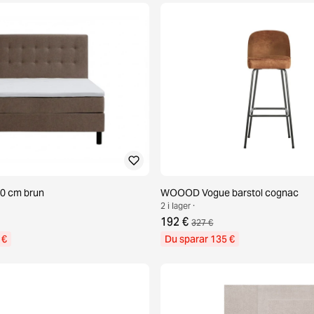
0 cm brun
WOOOD Vogue barstol cognac
2 i lager ·
192 €
327 €
 €
Du sparar 135 €