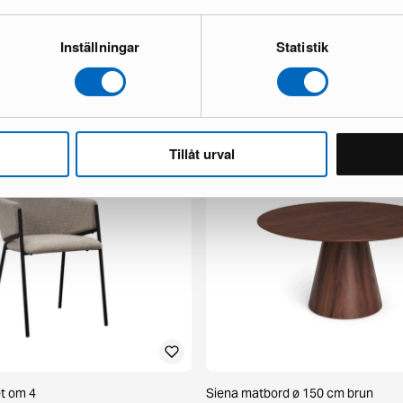
Inställningar
Statistik
x fåtölj mörkbrun skinn
Chesterfield Lyx 3-sits soffa mörk
1 i lager ·
498 €
777 €
 €
Du sparar 279 €
Tillåt urval
et om 4
Siena matbord ø 150 cm brun