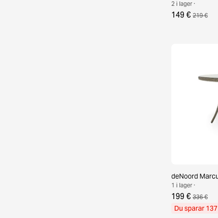
2 i lager ·
149 €
219 €
deNoord Marcu
1 i lager ·
199 €
336 €
Du sparar 137