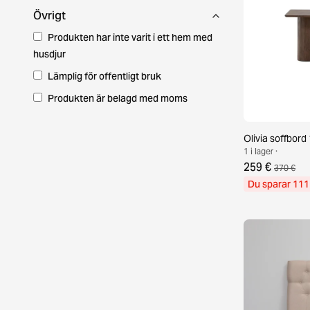
Övrigt
Produkten har inte varit i ett hem med
husdjur
Lämplig för offentligt bruk
Produkten är belagd med moms
Olivia soffbor
1 i lager ·
259 €
370 €
Du sparar 111