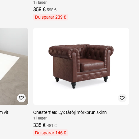
1 i lager ·
359 €
598 €
Du sparar 239 €
 vit
Chesterfield Lyx fåtölj mörkbrun skinn
1 i lager ·
335 €
481 €
Du sparar 146 €