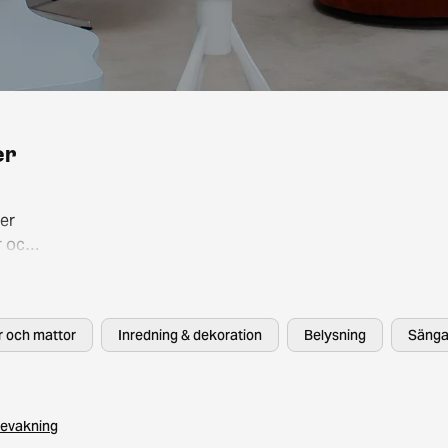
er
er
r och
så att
, HAY
er och mattor
Inredning & dekoration
Belysning
Sänga
evakning