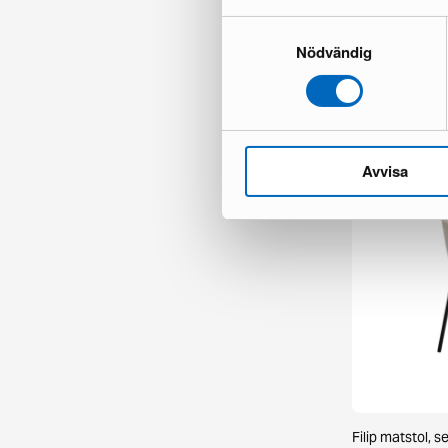
Samtyckesval
Nödvändig
Chesterfield Ly
1 i lager ·
335 €
481 €
Du sparar 146
Avvisa
Filip matstol, s