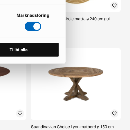
Marknadsföring
brun
KM Home Hawaii Circle matta ø 240 cm gul
1 i lager ·
85 €
125 €
Tillåt alla
Scandinavian Choice Lyon matbord ø 150 cm