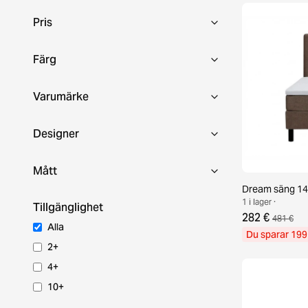
Pris
Färg
Varumärke
Designer
Mått
Dream säng 14
1 i lager ·
Tillgänglighet
282 €
481 €
Alla
Du sparar 199
2+
4+
10+