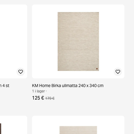
m 4 st
KM Home Birka ullmatta 240 x 340 cm
1 i lager ·
125 €
179 €