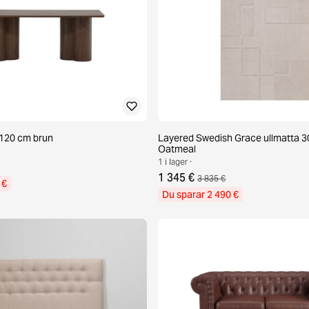
d 120 cm brun
Layered Swedish Grace ullmatta 3
Oatmeal
1 i lager ·
1 345 €
3 835 €
 €
Du sparar 2 490 €