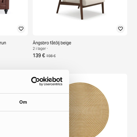
brun
Ängsbro fåtölj beige
2 i lager ·
139 €
198 €
Om