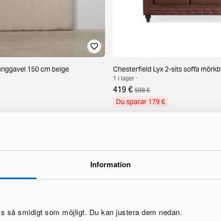
sänggavel 150 cm beige
Chesterfield Lyx 2-sits soffa mörk
1 i lager ·
419 €
598 €
Du sparar 179 €
Information
oss så smidigt som möjligt. Du kan justera dem nedan.