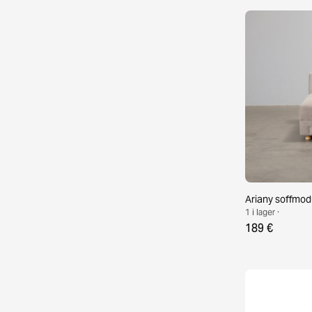
Ariany soffmod
1 i lager ·
189 €