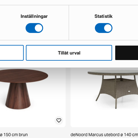
Inställningar
Statistik
x 3-sits soffa mörkbrun
KM Home Hawaii Circle matta ø 24
1 i lager ·
85 €
125 €
 €
Tillåt urval
 ø 150 cm brun
deNoord Marcus utebord ø 140 cm