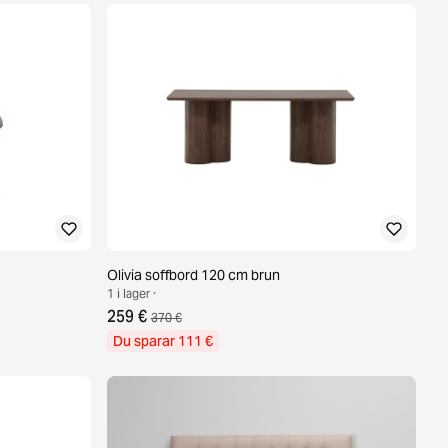
Olivia soffbord 120 cm brun
1 i lager ·
259 €
370 €
Du sparar 111 €