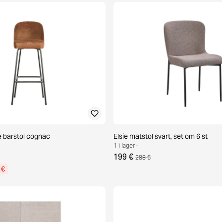
barstol cognac
Elsie matstol svart, set om 6 st
1 i lager ·
199 €
288 €
 €