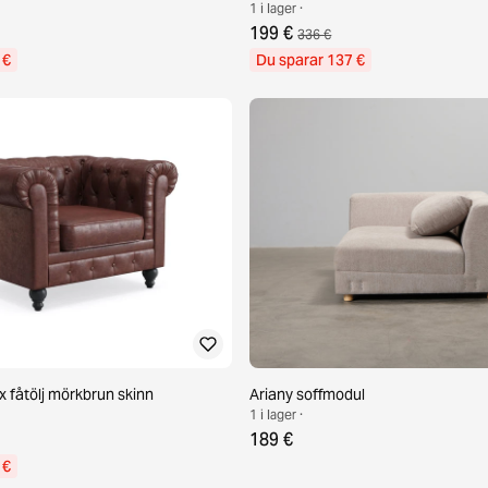
1 i lager ·
199 €
336 €
 €
Du sparar 137 €
x fåtölj mörkbrun skinn
Ariany soffmodul
1 i lager ·
189 €
 €