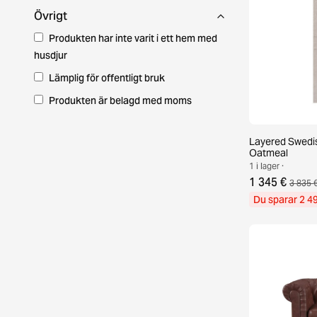
Övrigt
Produkten har inte varit i ett hem med
husdjur
Lämplig för offentligt bruk
Produkten är belagd med moms
Layered Swedis
Oatmeal
1 i lager ·
1 345 €
3 835 
Du sparar 2 4