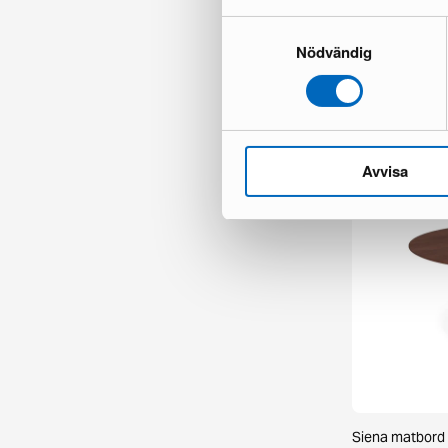
Samtyckesval
Nödvändig
Chesterfield Ly
1 i lager ·
498 €
777 €
Du sparar 279
Avvisa
Siena matbord