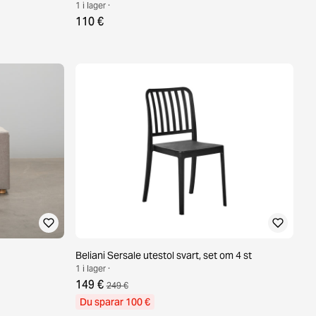
1 i lager ·
110 €
Beliani Sersale utestol svart, set om 4 st
1 i lager ·
149 €
249 €
Du sparar 100 €