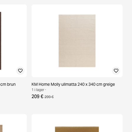
 cm brun
KM Home Molly ullmatta 240 x 340 cm greige
1 i lager ·
209 €
299 €