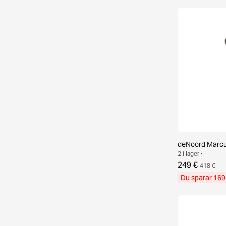
deNoord Marcus
2 i lager ·
249 €
418 €
Du sparar 169