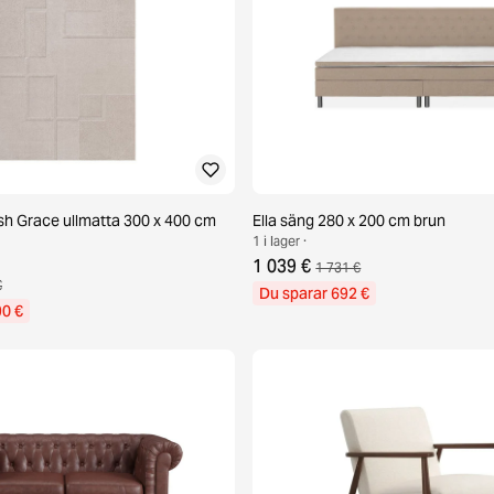
h Grace ullmatta 300 x 400 cm
Ella säng 280 x 200 cm brun
1 i lager ·
1 039 €
1 731 €
€
Du sparar 692 €
90 €