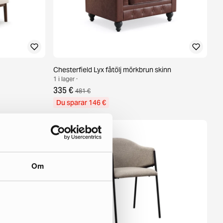
Chesterfield Lyx fåtölj mörkbrun skinn
1 i lager ·
335 €
481 €
Du sparar 146 €
Om