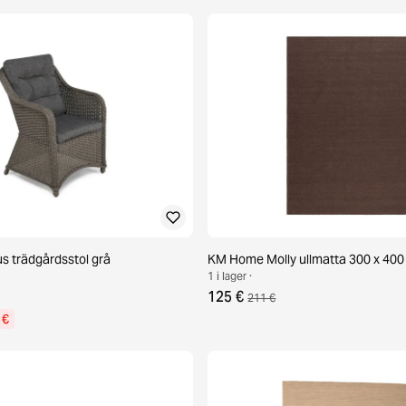
 trädgårdsstol grå
KM Home Molly ullmatta 300 x 400
1 i lager ·
125 €
211 €
 €