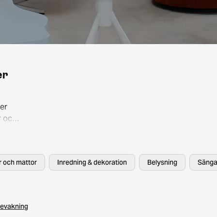
er
er
r och
så att
, HAY
er och mattor
Inredning & dekoration
Belysning
Sänga
evakning