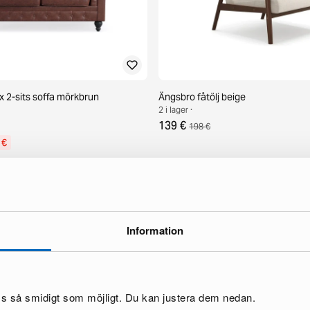
x 2-sits soffa mörkbrun
Ängsbro fåtölj beige
2 i lager ·
139 €
198 €
 €
Information
oss så smidigt som möjligt. Du kan justera dem nedan.