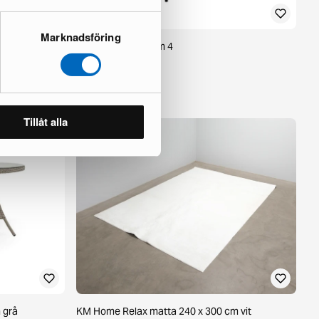
Marknadsföring
0 cm gul
Filip matstol, set om 4
2 i lager ·
149 €
219 €
Tillåt alla
 grå
KM Home Relax matta 240 x 300 cm vit