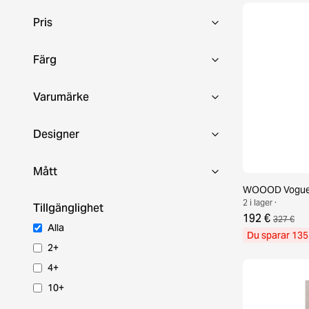
Pris
Färg
Varumärke
Designer
Mått
WOOOD Vogue 
2 i lager ·
Tillgänglighet
192 €
327 €
Alla
Du sparar 135
2+
4+
10+