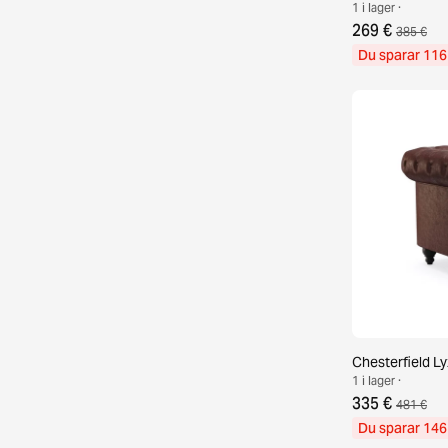
1 i lager ·
269 €
385 €
Du sparar 116
Chesterfield Ly
1 i lager ·
335 €
481 €
Du sparar 146