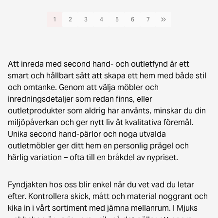
1
2
3
4
5
6
7
Att inreda med second hand- och outletfynd är ett
smart och hållbart sätt att skapa ett hem med både stil
och omtanke. Genom att välja möbler och
inredningsdetaljer som redan finns, eller
outletprodukter som aldrig har använts, minskar du din
miljöpåverkan och ger nytt liv åt kvalitativa föremål.
Unika second hand-pärlor och noga utvalda
outletmöbler ger ditt hem en personlig prägel och
härlig variation – ofta till en bråkdel av nypriset.
Fyndjakten hos oss blir enkel när du vet vad du letar
efter. Kontrollera skick, mått och material noggrant och
kika in i vårt sortiment med jämna mellanrum. I Mjuks