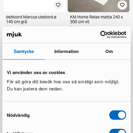
deNoord Marcus utebord ø
KM Home Relax matta 240 x
140 cm grå
300 cm vit
1 i lager ·
1 i lager ·
199 €
110 €
336 €
Du sparar 137 €
Samtycke
Information
Om
Vi använder oss av cookies
För att göra ditt besök hos oss så smidigt som möjligt.
Du kan justera dem nedan.
Samtyckesval
Chesterfield Lyx fåtölj
Ariany soffmodul
mörkbrun skinn
Nödvändig
1 i lager ·
1 i lager ·
189 €
335 €
481 €