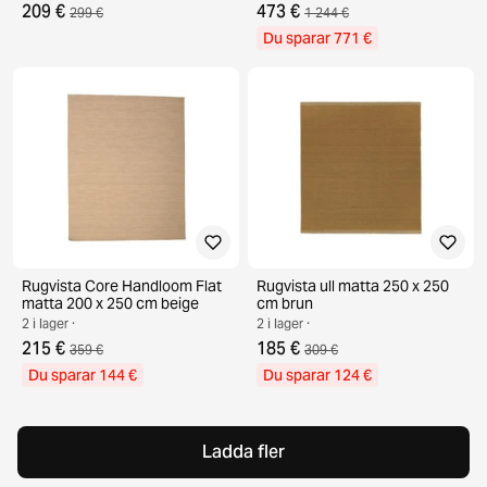
209 €
473 €
299 €
1 244 €
Du sparar 771 €
Rugvista Core Handloom Flat
Rugvista ull matta 250 x 250
matta 200 x 250 cm beige
cm brun
2 i lager ·
2 i lager ·
215 €
185 €
359 €
309 €
Du sparar 144 €
Du sparar 124 €
Ladda fler