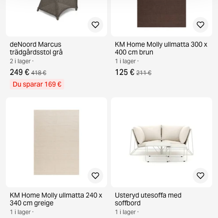
deNoord Marcus
KM Home Molly ullmatta 300 x
trädgårdsstol grå
400 cm brun
2 i lager ·
1 i lager ·
249 €
125 €
418 €
211 €
Du sparar 169 €
KM Home Molly ullmatta 240 x
Usteryd utesoffa med
340 cm greige
soffbord
1 i lager ·
1 i lager ·