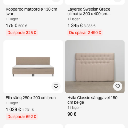
Kopparbo matbord ø 130 cm
Layered Swedish Grace
svart
ullmatta 300 x 400 cm
Oatmeal
1 i lager ·
1 i lager ·
175 €
1 345 €
500 €
3 835 €
Du sparar 325 €
Du sparar 2 490 €
Ella säng 280 x 200 cm brun
Hvila Classic sänggavel 150
cm beige
1 i lager ·
1 i lager ·
1 039 €
1 731 €
90 €
Du sparar 692 €