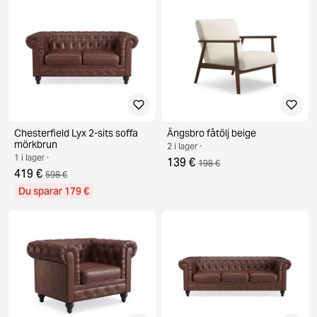
Chesterfield Lyx 2-sits soffa
Ängsbro fåtölj beige
mörkbrun
2 i lager ·
1 i lager ·
139 €
198 €
419 €
598 €
Du sparar 179 €