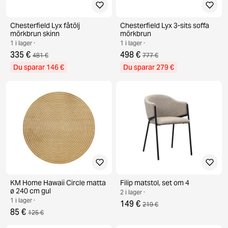
Chesterfield Lyx fåtölj
Chesterfield Lyx 3-sits soffa
mörkbrun skinn
mörkbrun
1 i lager ·
1 i lager ·
335 €
498 €
481 €
777 €
Du sparar 146 €
Du sparar 279 €
KM Home Hawaii Circle matta
Filip matstol, set om 4
ø 240 cm gul
2 i lager ·
1 i lager ·
149 €
219 €
85 €
125 €