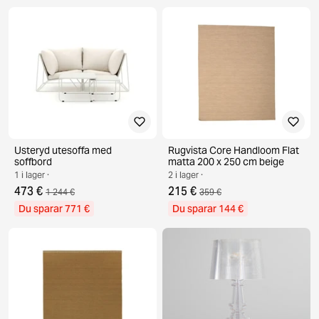
Usteryd utesoffa med
Rugvista Core Handloom Flat
soffbord
matta 200 x 250 cm beige
1 i lager ·
2 i lager ·
473 €
215 €
1 244 €
359 €
Du sparar 771 €
Du sparar 144 €