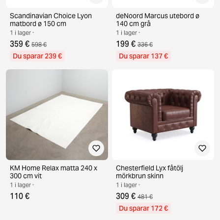
Scandinavian Choice Lyon
deNoord Marcus utebord ø
matbord ø 150 cm
140 cm grå
1 i lager ·
1 i lager ·
359 €
199 €
598 €
336 €
Du sparar 239 €
Du sparar 137 €
KM Home Relax matta 240 x
Chesterfield Lyx fåtölj
300 cm vit
mörkbrun skinn
1 i lager ·
1 i lager ·
110 €
309 €
481 €
Du sparar 172 €