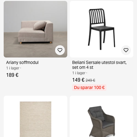
Ariany soffmodul
Beliani Sersale utestol svart,
set om 4 st
1 i lager ·
1 i lager ·
189 €
149 €
249 €
Du sparar 100 €