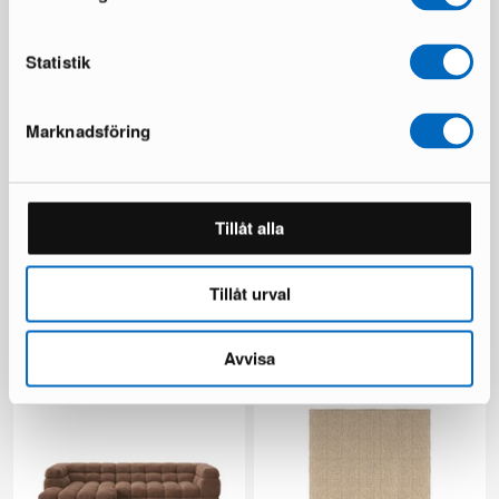
Du sparar 1 168 €
Du sparar 1 673 €
Statistik
Marknadsföring
Tillåt alla
Kopparbo sofabord ø 90 cm
Relax ryamatta 160 x 230 cm
ek
rosa
Tillåt urval
1 i lager ·
1 i lager ·
165 €
49 €
300 €
85 €
Avvisa
Du sparar 135 €