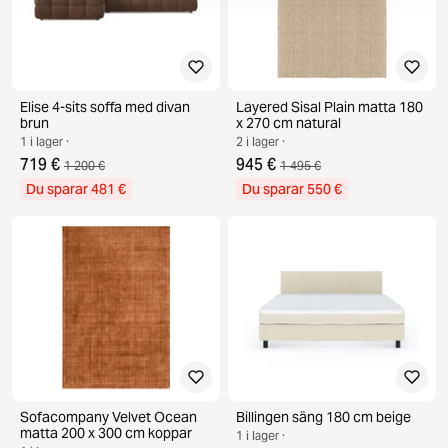
Elise 4-sits soffa med divan
Layered Sisal Plain matta 180
brun
x 270 cm natural
1 i lager ·
2 i lager ·
719 €
945 €
1 200 €
1 495 €
Du sparar 481 €
Du sparar 550 €
Sofacompany Velvet Ocean
Billingen säng 180 cm beige
matta 200 x 300 cm koppar
1 i lager ·