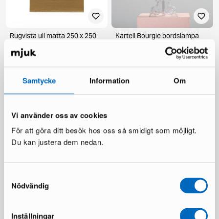
Rugvista ull matta 250 x 250
Kartell Bourgie bordslampa
cm brun
genomskinlig
2 i lager ·
1 i lager ·
185 €
228 €
309 €
420 €
Du sparar 124 €
Du sparar 192 €
Samtycke
Information
Om
Vi använder oss av cookies
För att göra ditt besök hos oss så smidigt som möjligt.
Du kan justera dem nedan.
Samtyckesval
Nödvändig
BoConcept Imola läderfåtölj
Layered Stripe Grande
svart
ullmatta 200 x 300 cm Almond
1 i lager ·
1 i lager ·
1 832 €
419 €
Inställningar
3 000 €
2 092 €