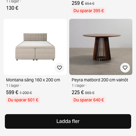
1 i lager ·
259 €
654 €
130 €
Du sparar 395 €
Montana säng 160 x 200 cm
Peyra matbord 200 cm valnöt
1 i lager ·
1 i lager ·
599 €
225 €
1 200 €
865 €
Du sparar 601 €
Du sparar 640 €
Ladda fler