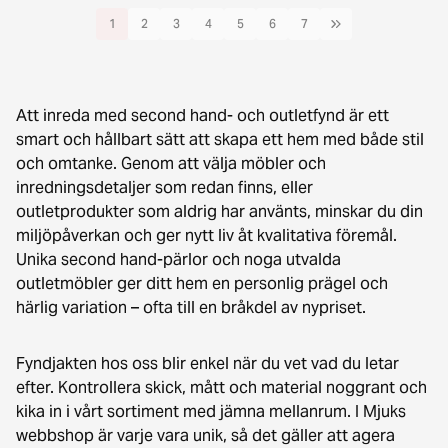
1
2
3
4
5
6
7
Att inreda med second hand- och outletfynd är ett
smart och hållbart sätt att skapa ett hem med både stil
och omtanke. Genom att välja möbler och
inredningsdetaljer som redan finns, eller
outletprodukter som aldrig har använts, minskar du din
miljöpåverkan och ger nytt liv åt kvalitativa föremål.
Unika second hand-pärlor och noga utvalda
outletmöbler ger ditt hem en personlig prägel och
härlig variation – ofta till en bråkdel av nypriset.
Fyndjakten hos oss blir enkel när du vet vad du letar
efter. Kontrollera skick, mått och material noggrant och
kika in i vårt sortiment med jämna mellanrum. I Mjuks
webbshop är varje vara unik, så det gäller att agera