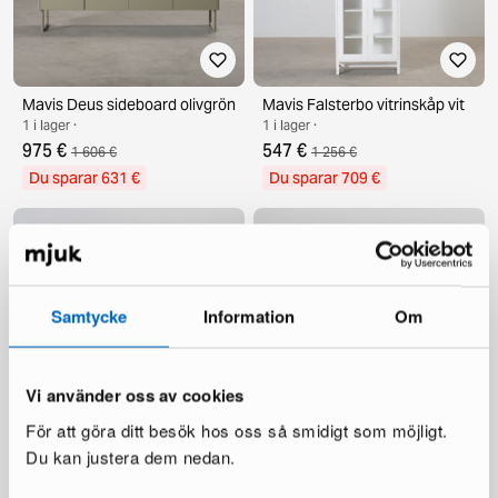
Mavis Deus sideboard olivgrön
Mavis Falsterbo vitrinskåp vit
1 i lager ·
1 i lager ·
975 €
547 €
1 606 €
1 256 €
Du sparar 631 €
Du sparar 709 €
Samtycke
Information
Om
Vi använder oss av cookies
För att göra ditt besök hos oss så smidigt som möjligt.
Mavis Abisko skänk vit
Mavis Höllviken sidobord vit
1 i lager ·
1 i lager ·
Du kan justera dem nedan.
895 €
235 €
1 909 €
648 €