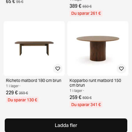
65 €
95 €
389 €
650 €
Du sparar 261 €
Richeto matbord 180 cm brun
Kopparbo runt matbord 150
cm brun
1 i lager ·
1 i lager ·
229 €
359 €
259 €
600 €
Du sparar 130 €
Du sparar 341 €
Ladda fler