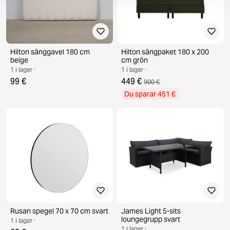
Hilton sänggavel 180 cm
Hilton sängpaket 180 x 200
beige
cm grön
1 i lager ·
1 i lager ·
99 €
449 €
900 €
Du sparar 451 €
Rusan spegel 70 x 70 cm svart
James Light 5-sits
loungegrupp svart
1 i lager ·
1 i lager ·