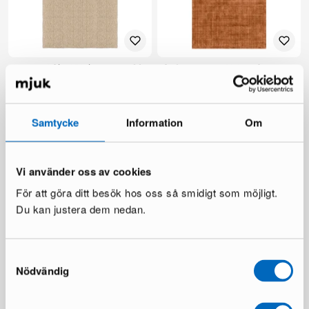
Layered Sisal Plain matta 180
Sofacompany Velvet Ocean
x 270 cm natural
matta 200 x 300 cm koppar
1 i lager ·
1 i lager ·
945 €
130 €
1 495 €
Samtycke
Information
Om
Du sparar 550 €
Vi använder oss av cookies
För att göra ditt besök hos oss så smidigt som möjligt.
Du kan justera dem nedan.
Samtyckesval
Nödvändig
Billingen säng 180 cm beige
Montana säng 160 x 200 cm
1 i lager ·
1 i lager ·