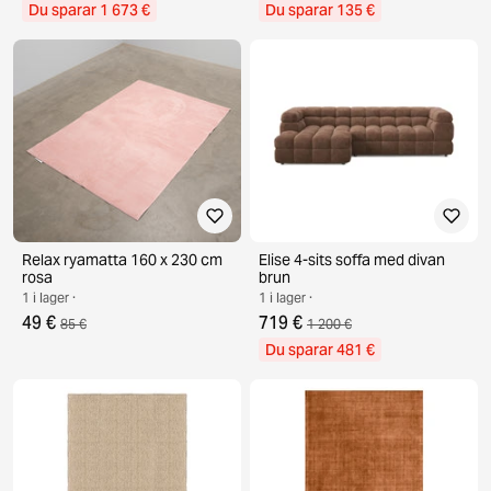
Du sparar 1 673 €
Du sparar 135 €
Relax ryamatta 160 x 230 cm
Elise 4-sits soffa med divan
rosa
brun
1 i lager ·
1 i lager ·
49 €
719 €
85 €
1 200 €
Du sparar 481 €