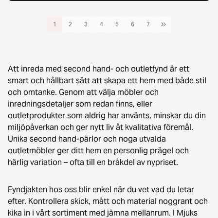
1
2
3
4
5
6
7
Att inreda med second hand- och outletfynd är ett
smart och hållbart sätt att skapa ett hem med både stil
och omtanke. Genom att välja möbler och
inredningsdetaljer som redan finns, eller
outletprodukter som aldrig har använts, minskar du din
miljöpåverkan och ger nytt liv åt kvalitativa föremål.
Unika second hand-pärlor och noga utvalda
outletmöbler ger ditt hem en personlig prägel och
härlig variation – ofta till en bråkdel av nypriset.
Fyndjakten hos oss blir enkel när du vet vad du letar
efter. Kontrollera skick, mått och material noggrant och
kika in i vårt sortiment med jämna mellanrum. I Mjuks