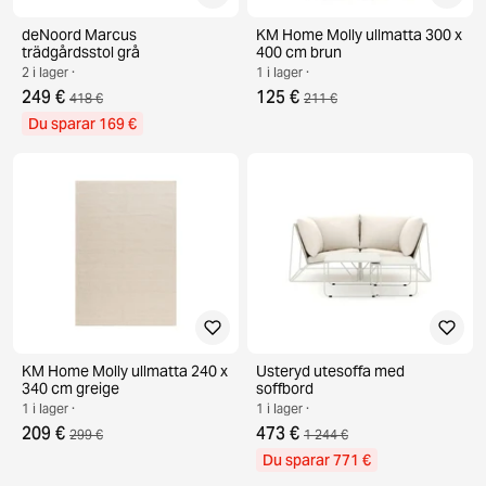
deNoord Marcus
KM Home Molly ullmatta 300 x
trädgårdsstol grå
400 cm brun
2 i lager ·
1 i lager ·
249 €
125 €
418 €
211 €
Du sparar 169 €
KM Home Molly ullmatta 240 x
Usteryd utesoffa med
340 cm greige
soffbord
1 i lager ·
1 i lager ·
209 €
473 €
299 €
1 244 €
Du sparar 771 €