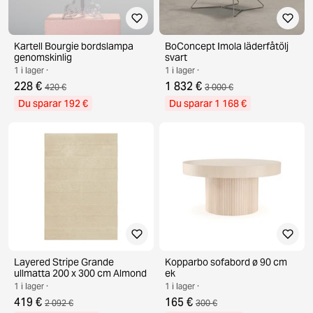
Kartell Bourgie bordslampa
BoConcept Imola läderfåtölj
genomskinlig
svart
1 i lager ·
1 i lager ·
228 €
1 832 €
420 €
3 000 €
Du sparar 192 €
Du sparar 1 168 €
Layered Stripe Grande
Kopparbo sofabord ø 90 cm
ullmatta 200 x 300 cm Almond
ek
1 i lager ·
1 i lager ·
419 €
165 €
2 092 €
300 €