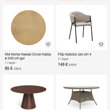
KM Home Hawaii Circle matta
Filip matstol, set om 4
ø 240 cm gul
2 i lager ·
1 i lager ·
149 €
219 €
85 €
125 €