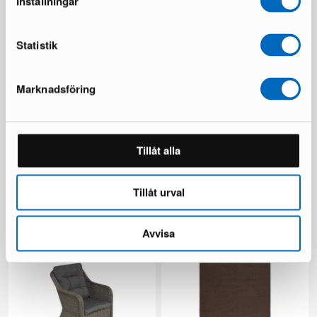
Inställningar
Du sparar 146 €
Statistik
Marknadsföring
Tillåt alla
Ariany soffmodul
Beliani Sersale utestol svart,
set om 4 st
1 i lager ·
1 i lager ·
189 €
Tillåt urval
149 €
249 €
Du sparar 100 €
Avvisa