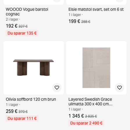
WOOOD Vogue barstol
Elsie matstol svart, set om 6 st
cognac
1 i lager ·
2 i lager ·
199 €
288 €
192 €
327 €
Du sparar 135 €
Olivia soffbord 120 cm brun
Layered Swedish Grace
ullmatta 300 x 400 cm
1 i lager ·
Oatmeal
1 i lager ·
259 €
370 €
1 345 €
3 835 €
Du sparar 111 €
Du sparar 2 490 €