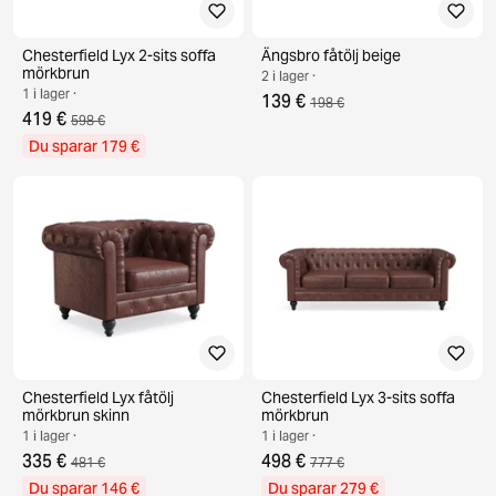
Chesterfield Lyx 2-sits soffa
Ängsbro fåtölj beige
mörkbrun
2 i lager ·
1 i lager ·
139 €
198 €
419 €
598 €
Du sparar 179 €
Chesterfield Lyx fåtölj
Chesterfield Lyx 3-sits soffa
mörkbrun skinn
mörkbrun
1 i lager ·
1 i lager ·
335 €
498 €
481 €
777 €
Du sparar 146 €
Du sparar 279 €