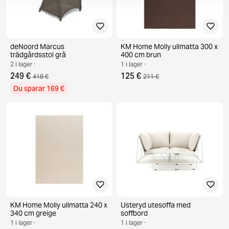
deNoord Marcus
KM Home Molly ullmatta 300 x
trädgårdsstol grå
400 cm brun
2 i lager ·
1 i lager ·
249 €
125 €
418 €
211 €
Du sparar 169 €
KM Home Molly ullmatta 240 x
Usteryd utesoffa med
340 cm greige
soffbord
1 i lager ·
1 i lager ·