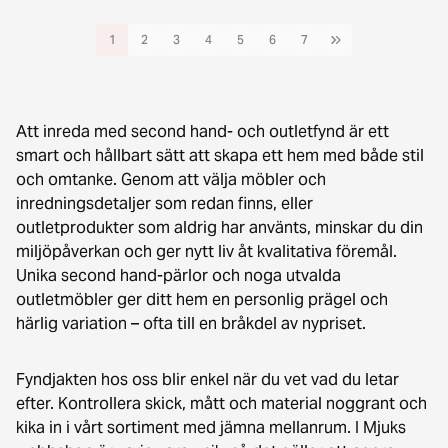
1
2
3
4
5
6
7
Att inreda med second hand- och outletfynd är ett
smart och hållbart sätt att skapa ett hem med både stil
och omtanke. Genom att välja möbler och
inredningsdetaljer som redan finns, eller
outletprodukter som aldrig har använts, minskar du din
miljöpåverkan och ger nytt liv åt kvalitativa föremål.
Unika second hand-pärlor och noga utvalda
outletmöbler ger ditt hem en personlig prägel och
härlig variation – ofta till en bråkdel av nypriset.
Fyndjakten hos oss blir enkel när du vet vad du letar
efter. Kontrollera skick, mått och material noggrant och
kika in i vårt sortiment med jämna mellanrum. I Mjuks