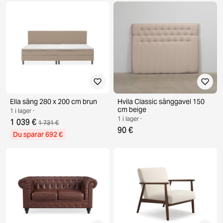
Ella säng 280 x 200 cm brun
Hvila Classic sänggavel 150
cm beige
1 i lager ·
1 i lager ·
1 039 €
1 731 €
90 €
Du sparar 692 €