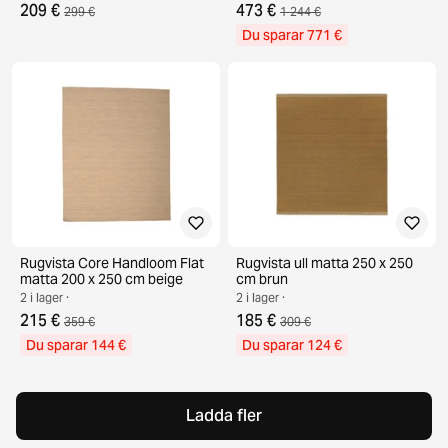
209 €
473 €
299 €
1 244 €
Du sparar 771 €
Rugvista Core Handloom Flat
Rugvista ull matta 250 x 250
matta 200 x 250 cm beige
cm brun
2 i lager ·
2 i lager ·
215 €
185 €
359 €
309 €
Du sparar 144 €
Du sparar 124 €
Ladda fler