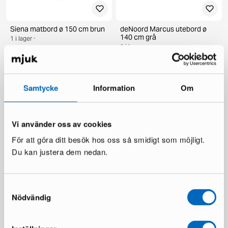
Siena matbord ø 150 cm brun
deNoord Marcus utebord ø
140 cm grå
1 i lager ·
1 i lager ·
269 €
385 €
199 €
336 €
Du sparar 116 €
Du sparar 137 €
Samtycke
Information
Om
Vi använder oss av cookies
För att göra ditt besök hos oss så smidigt som möjligt.
Du kan justera dem nedan.
Samtyckesval
KM Home Relax matta 240 x
Chesterfield Lyx fåtölj
300 cm vit
mörkbrun skinn
Nödvändig
1 i lager ·
1 i lager ·
110 €
335 €
481 €