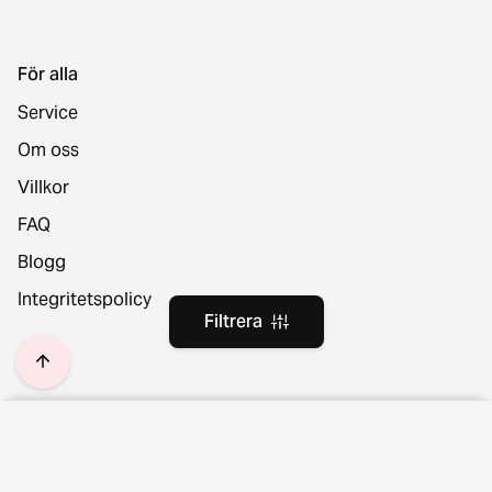
För alla
Service
Om oss
Villkor
FAQ
Blogg
Integritetspolicy
Filtrera
För företag
Plats och språk
Filtrera
Rensa filter
Sälj möbler