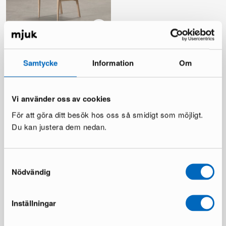
Janik matstol ek / svart
4 i lager ·
Samtycke
Information
Om
175 €
259 €
Vi använder oss av cookies
Alla produkter laddade
För att göra ditt besök hos oss så smidigt som möjligt.
Du kan justera dem nedan.
Samtyckesval
Nödvändig
Inställningar