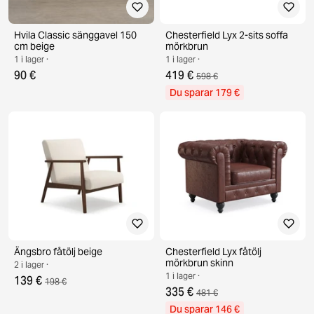
Hvila Classic sänggavel 150
Chesterfield Lyx 2-sits soffa
cm beige
mörkbrun
1 i lager ·
1 i lager ·
90 €
419 €
598 €
Du sparar 179 €
Ängsbro fåtölj beige
Chesterfield Lyx fåtölj
mörkbrun skinn
2 i lager ·
1 i lager ·
139 €
198 €
335 €
481 €
Du sparar 146 €