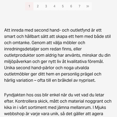
1
2
3
4
5
6
7
Att inreda med second hand- och outletfynd är ett
smart och hållbart sätt att skapa ett hem med både stil
och omtanke. Genom att välja möbler och
inredningsdetaljer som redan finns, eller
outletprodukter som aldrig har använts, minskar du din
miljöpåverkan och ger nytt liv åt kvalitativa föremål.
Unika second hand-pärlor och noga utvalda
outletmöbler ger ditt hem en personlig prägel och
härlig variation – ofta till en bråkdel av nypriset.
Fyndjakten hos oss blir enkel när du vet vad du letar
efter. Kontrollera skick, mått och material noggrant och
kika in i vårt sortiment med jämna mellanrum. I Mjuks
webbshop är varje vara unik, så det gäller att agera