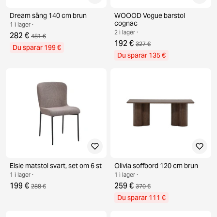
Dream säng 140 cm brun
WOOOD Vogue barstol
cognac
1 i lager ·
2 i lager ·
282 €
481 €
192 €
327 €
Du sparar 199 €
Du sparar 135 €
Elsie matstol svart, set om 6 st
Olivia soffbord 120 cm brun
1 i lager ·
1 i lager ·
199 €
259 €
288 €
370 €
Du sparar 111 €