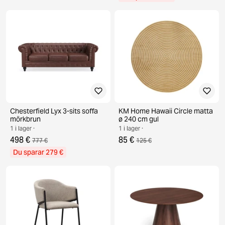
Chesterfield Lyx 3-sits soffa
KM Home Hawaii Circle matta
mörkbrun
ø 240 cm gul
1 i lager ·
1 i lager ·
498 €
85 €
777 €
125 €
Du sparar 279 €