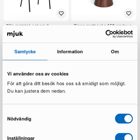
Filip matstol, set om 4
Siena matbord ø 150 cm brun
2 i lager ·
1 i lager ·
149 €
269 €
219 €
385 €
Du sparar 116 €
Samtycke
Information
Om
Vi använder oss av cookies
För att göra ditt besök hos oss så smidigt som möjligt.
Du kan justera dem nedan.
Samtyckesval
Scandinavian Choice Lyon
deNoord Marcus utebord ø
Nödvändig
matbord ø 150 cm
140 cm grå
1 i lager ·
1 i lager ·
359 €
199 €
598 €
336 €
Inställningar