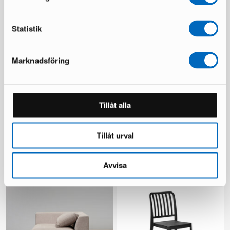
Du sparar 239 €
Du sparar 137 €
Statistik
Marknadsföring
Tillåt alla
KM Home Relax matta 240 x
Chesterfield Lyx fåtölj
300 cm vit
mörkbrun skinn
Tillåt urval
1 i lager ·
1 i lager ·
110 €
335 €
481 €
Avvisa
Du sparar 146 €