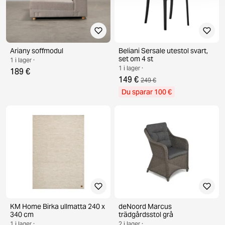
Ariany soffmodul
Beliani Sersale utestol svart,
set om 4 st
1 i lager ·
1 i lager ·
189 €
149 €
249 €
Du sparar 100 €
KM Home Birka ullmatta 240 x
deNoord Marcus
340 cm
trädgårdsstol grå
1 i lager ·
2 i lager ·