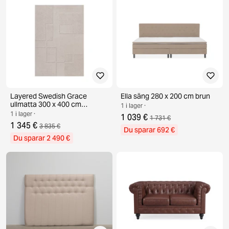
Layered Swedish Grace
Ella säng 280 x 200 cm brun
ullmatta 300 x 400 cm
1 i lager ·
Oatmeal
1 i lager ·
1 039 €
1 731 €
1 345 €
3 835 €
Du sparar 692 €
Du sparar 2 490 €