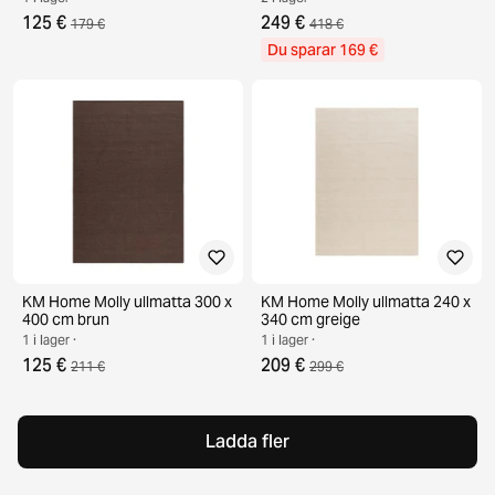
125 €
249 €
179 €
418 €
Du sparar 169 €
KM Home Molly ullmatta 300 x
KM Home Molly ullmatta 240 x
400 cm brun
340 cm greige
1 i lager ·
1 i lager ·
125 €
209 €
211 €
299 €
Ladda fler