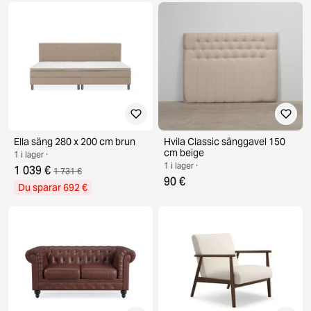
Ella säng 280 x 200 cm brun
Hvila Classic sänggavel 150
cm beige
1 i lager ·
1 i lager ·
1 039 €
1 731 €
90 €
Du sparar 692 €