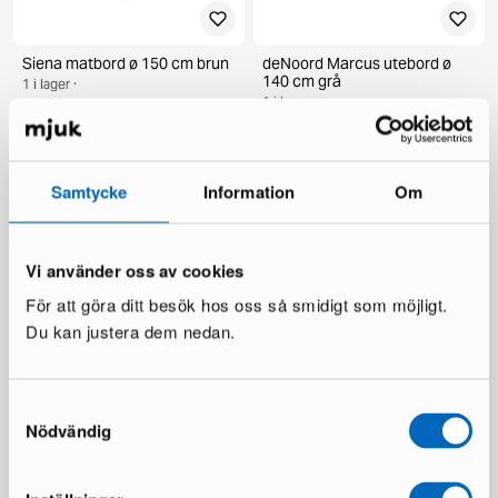
Siena matbord ø 150 cm brun
deNoord Marcus utebord ø
140 cm grå
1 i lager ·
1 i lager ·
269 €
385 €
199 €
336 €
Du sparar 116 €
Du sparar 137 €
Samtycke
Information
Om
Vi använder oss av cookies
För att göra ditt besök hos oss så smidigt som möjligt.
Du kan justera dem nedan.
Samtyckesval
KM Home Relax matta 240 x
Chesterfield Lyx fåtölj
300 cm vit
mörkbrun skinn
Nödvändig
1 i lager ·
1 i lager ·
110 €
335 €
481 €