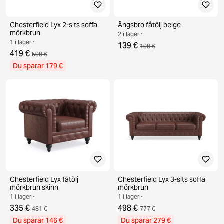
Chesterfield Lyx 2-sits soffa
Ängsbro fåtölj beige
mörkbrun
2 i lager ·
1 i lager ·
139 €
198 €
419 €
598 €
Du sparar 179 €
Chesterfield Lyx fåtölj
Chesterfield Lyx 3-sits soffa
mörkbrun skinn
mörkbrun
1 i lager ·
1 i lager ·
335 €
498 €
481 €
777 €
Du sparar 146 €
Du sparar 279 €