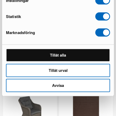
Inställningar
Du sparar 146 €
Statistik
Marknadsföring
Tillåt alla
Ariany soffmodul
Beliani Sersale utestol svart,
set om 4 st
1 i lager ·
1 i lager ·
189 €
Tillåt urval
149 €
249 €
Du sparar 100 €
Avvisa