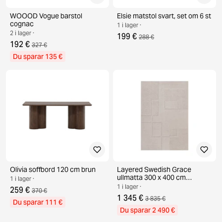
WOOOD Vogue barstol
Elsie matstol svart, set om 6 st
cognac
1 i lager ·
2 i lager ·
199 €
288 €
192 €
327 €
Du sparar 135 €
Olivia soffbord 120 cm brun
Layered Swedish Grace
ullmatta 300 x 400 cm
1 i lager ·
Oatmeal
1 i lager ·
259 €
370 €
1 345 €
3 835 €
Du sparar 111 €
Du sparar 2 490 €