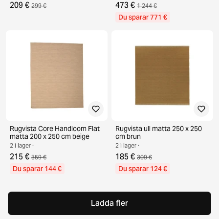
209 €
473 €
299 €
1 244 €
Du sparar 771 €
Rugvista Core Handloom Flat
Rugvista ull matta 250 x 250
matta 200 x 250 cm beige
cm brun
2 i lager ·
2 i lager ·
215 €
185 €
359 €
309 €
Du sparar 144 €
Du sparar 124 €
Ladda fler