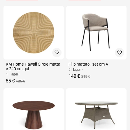
KM Home Hawaii Circle matta
Filip matstol, set om 4
ø 240 cm gul
2 i lager ·
1 i lager ·
149 €
219 €
85 €
125 €