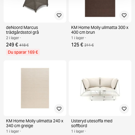
deNoord Marcus
KM Home Molly ullmatta 300 x
trädgårdsstol grå
400 cm brun
2 i lager ·
1 i lager ·
249 €
125 €
418 €
211 €
Du sparar 169 €
KM Home Molly ullmatta 240 x
Usteryd utesoffa med
340 cm greige
soffbord
1 i lager ·
1 i lager ·