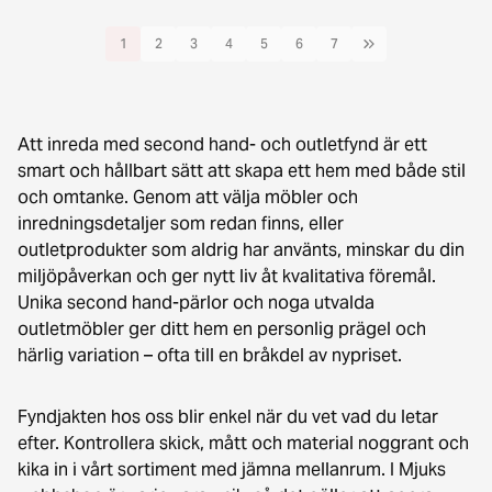
1
2
3
4
5
6
7
Att inreda med second hand- och outletfynd är ett
smart och hållbart sätt att skapa ett hem med både stil
och omtanke. Genom att välja möbler och
inredningsdetaljer som redan finns, eller
outletprodukter som aldrig har använts, minskar du din
miljöpåverkan och ger nytt liv åt kvalitativa föremål.
Unika second hand-pärlor och noga utvalda
outletmöbler ger ditt hem en personlig prägel och
härlig variation – ofta till en bråkdel av nypriset.
Fyndjakten hos oss blir enkel när du vet vad du letar
efter. Kontrollera skick, mått och material noggrant och
kika in i vårt sortiment med jämna mellanrum. I Mjuks