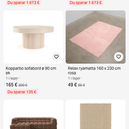
Du sparar 1 673 €
Du sparar 1 673 €
Kopparbo sofabord ø 90 cm
Relax ryamatta 160 x 230 cm
ek
rosa
1 i lager ·
1 i lager ·
165 €
49 €
300 €
85 €
Du sparar 135 €