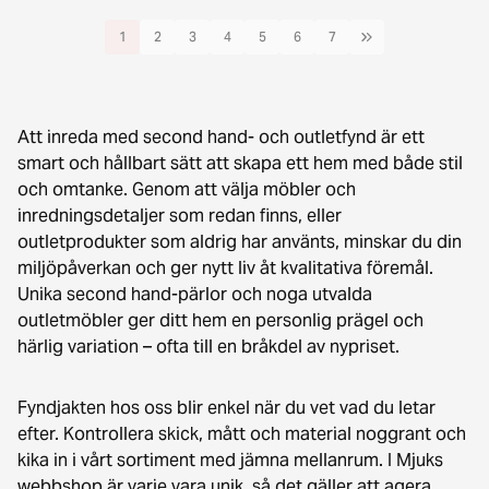
1
2
3
4
5
6
7
Att inreda med second hand- och outletfynd är ett
smart och hållbart sätt att skapa ett hem med både stil
och omtanke. Genom att välja möbler och
inredningsdetaljer som redan finns, eller
outletprodukter som aldrig har använts, minskar du din
miljöpåverkan och ger nytt liv åt kvalitativa föremål.
Unika second hand-pärlor och noga utvalda
outletmöbler ger ditt hem en personlig prägel och
härlig variation – ofta till en bråkdel av nypriset.
Fyndjakten hos oss blir enkel när du vet vad du letar
efter. Kontrollera skick, mått och material noggrant och
kika in i vårt sortiment med jämna mellanrum. I Mjuks
webbshop är varje vara unik, så det gäller att agera