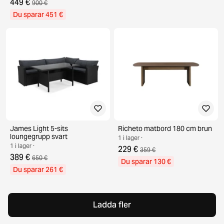
449 €
900 €
Du sparar 451 €
James Light 5-sits
Richeto matbord 180 cm brun
loungegrupp svart
1 i lager ·
1 i lager ·
229 €
359 €
389 €
650 €
Du sparar 130 €
Du sparar 261 €
Ladda fler