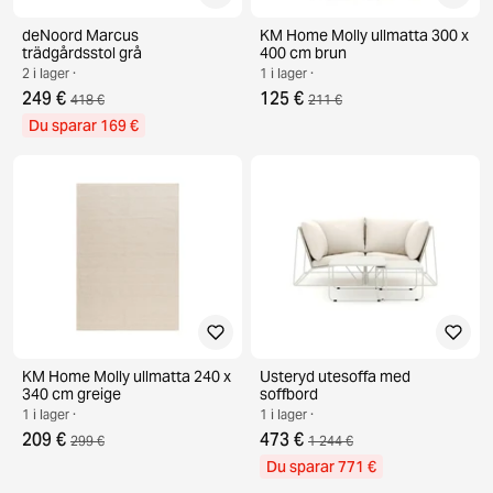
deNoord Marcus
KM Home Molly ullmatta 300 x
trädgårdsstol grå
400 cm brun
2 i lager ·
1 i lager ·
249 €
125 €
418 €
211 €
Du sparar 169 €
KM Home Molly ullmatta 240 x
Usteryd utesoffa med
340 cm greige
soffbord
1 i lager ·
1 i lager ·
209 €
473 €
299 €
1 244 €
Du sparar 771 €