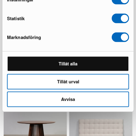
259 €
654 €
130 €
Du sparar 395 €
Statistik
Marknadsföring
Tillåt alla
Montana säng 160 x 200 cm
Yeno konsolbord
Tillåt urval
1 i lager ·
1 i lager ·
599 €
149 €
1 200 €
219 €
Du sparar 601 €
Avvisa