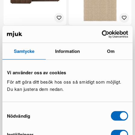
Elise 4-sits soffa med divan
Layered Sisal Plain matta 180
brun
x 270 cm natural
1 i lager ·
1 i lager ·
719 €
945 €
1 200 €
1 495 €
Samtycke
Information
Om
Du sparar 481 €
Du sparar 550 €
Vi använder oss av cookies
För att göra ditt besök hos oss så smidigt som möjligt.
Du kan justera dem nedan.
Samtyckesval
Nödvändig
Sofacompany Velvet Ocean
Billingen säng 180 cm beige
matta 200 x 300 cm koppar
1 i lager ·
Inställningar
2 i lager ·