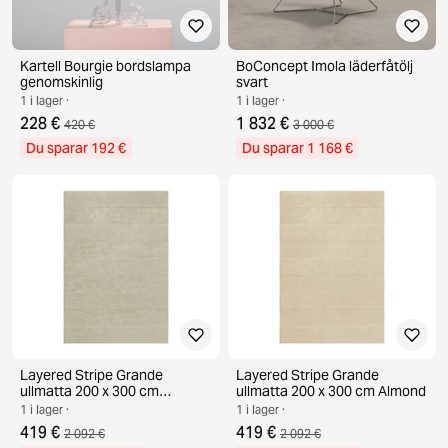
Kartell Bourgie bordslampa
BoConcept Imola läderfåtölj
genomskinlig
svart
1 i lager ·
1 i lager ·
228 €
1 832 €
420 €
3 000 €
Du sparar 192 €
Du sparar 1 168 €
Layered Stripe Grande
Layered Stripe Grande
ullmatta 200 x 300 cm
ullmatta 200 x 300 cm Almond
Pistachio
1 i lager ·
1 i lager ·
419 €
419 €
2 092 €
2 092 €