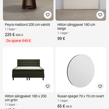
Peyra matbord 200 cm valnöt
Hilton sänggavel 180 cm
beige
1 i lager ·
1 i lager ·
225 €
865 €
99 €
Du sparar 640 €
Hilton sängpaket 180 x 200
Rusan spegel 70 x 70 cm svart
cm grön
1 i lager ·
1 i lager ·
65 €
95 €