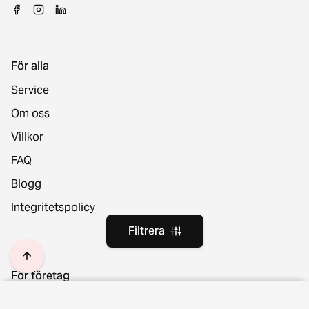
För alla
Service
Om oss
Villkor
FAQ
Blogg
Integritetspolicy
Filtrera
För företag
Sälj möbler
Plats och språk
Filtrera
Rensa filter