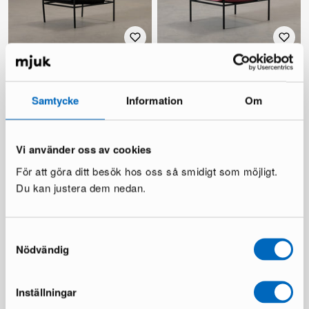
Jonas Ihreborn Seventy Five
Jonas Ihreborn Seventy fåtölj
fåtölj svart
1 i lager ·
1 i lager ·
749 €
Samtycke
Information
Om
796 €
1 666 €
Du sparar 870 €
Vi använder oss av cookies
För att göra ditt besök hos oss så smidigt som möjligt.
Alla produkter laddade
Du kan justera dem nedan.
Samtyckesval
Nödvändig
Inställningar