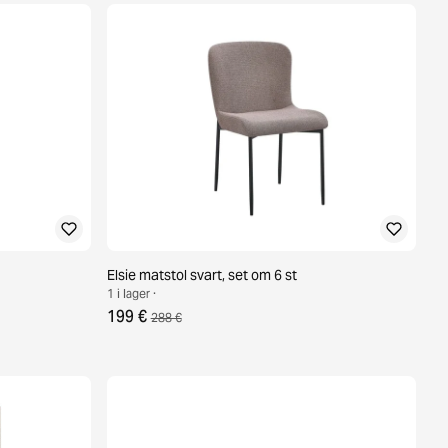
Elsie matstol svart, set om 6 st
1 i lager ·
199 €
288 €