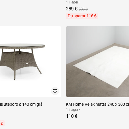
1 i lager ·
269 €
385 €
Du sparar 116 €
s utebord ø 140 cm grå
KM Home Relax matta 240 x 300 cm
1 i lager ·
110 €
 €