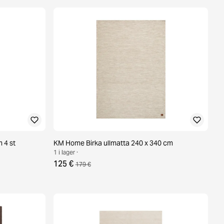
m 4 st
KM Home Birka ullmatta 240 x 340 cm
1 i lager ·
125 €
179 €