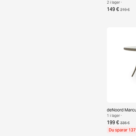
2 i lager ·
149 €
219 €
deNoord Marcu
1 i lager ·
199 €
336 €
Du sparar 137