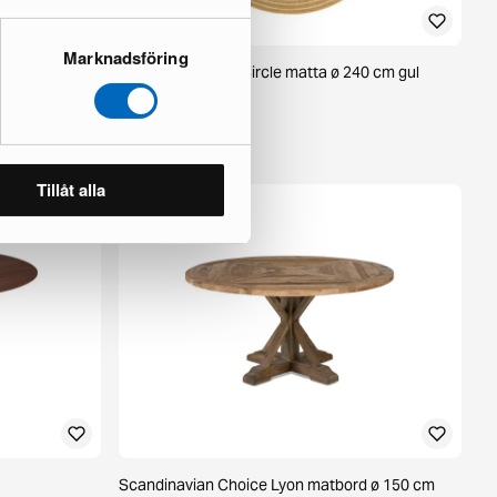
Marknadsföring
brun
KM Home Hawaii Circle matta ø 240 cm gul
1 i lager ·
85 €
125 €
Tillåt alla
Scandinavian Choice Lyon matbord ø 150 cm