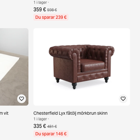
1 i lager ·
359 €
598 €
Du sparar 239 €
 vit
Chesterfield Lyx fåtölj mörkbrun skinn
1 i lager ·
335 €
481 €
Du sparar 146 €