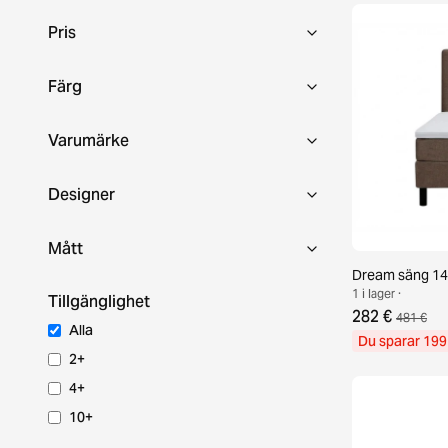
Pris
Färg
Varumärke
Designer
Mått
Dream säng 14
1 i lager ·
Tillgänglighet
282 €
481 €
Alla
Du sparar 199
2+
4+
10+