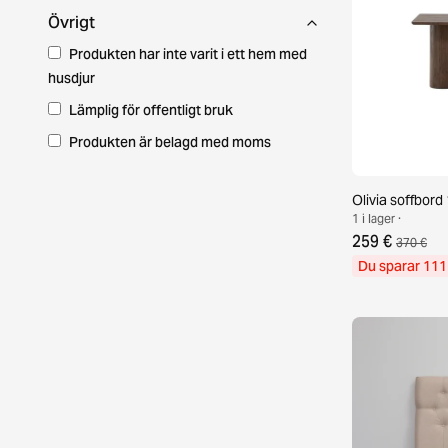
Övrigt
Produkten har inte varit i ett hem med
husdjur
Lämplig för offentligt bruk
Produkten är belagd med moms
Olivia soffbor
1 i lager ·
259 €
370 €
Du sparar 111