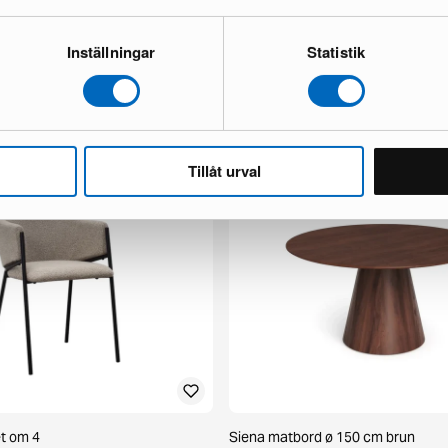
Inställningar
Statistik
x fåtölj mörkbrun skinn
Chesterfield Lyx 3-sits soffa mörk
1 i lager ·
498 €
777 €
 €
Du sparar 279 €
Tillåt urval
et om 4
Siena matbord ø 150 cm brun