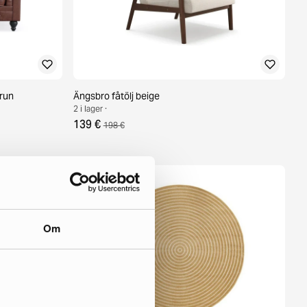
brun
Ängsbro fåtölj beige
2 i lager ·
139 €
198 €
Om