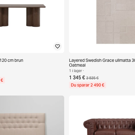
d 120 cm brun
Layered Swedish Grace ullmatta 3
Oatmeal
1 i lager ·
1 345 €
3 835 €
 €
Du sparar 2 490 €