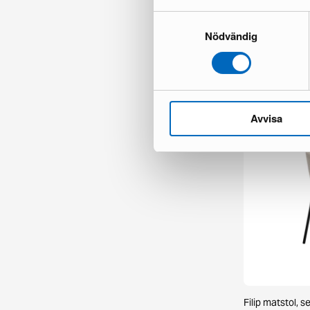
Samtyckesval
Nödvändig
Chesterfield Ly
1 i lager ·
335 €
481 €
Du sparar 146
Avvisa
Filip matstol, s