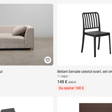
ul
Beliani Sersale utestol svart, set o
1 i lager ·
149 €
249 €
Du sparar 100 €