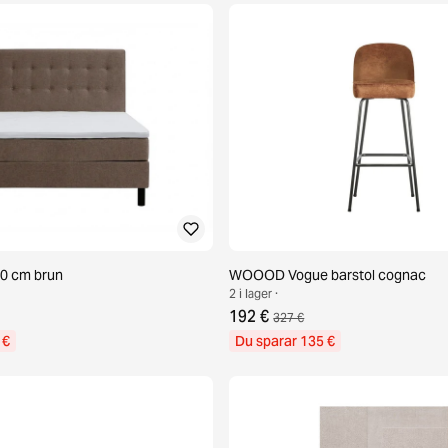
0 cm brun
WOOOD Vogue barstol cognac
2 i lager ·
192 €
327 €
 €
Du sparar 135 €