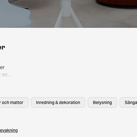
er
er
r och
så att
, HAY
er och mattor
Inredning & dekoration
Belysning
Sänga
evakning