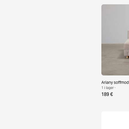
Ariany soffmod
1 i lager ·
189 €