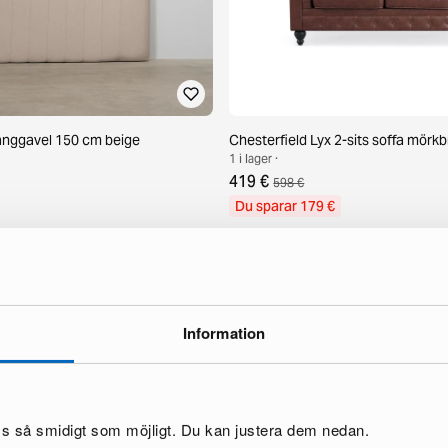
sänggavel 150 cm beige
Chesterfield Lyx 2-sits soffa mörk
1 i lager ·
419 €
598 €
Du sparar 179 €
Information
oss så smidigt som möjligt. Du kan justera dem nedan.