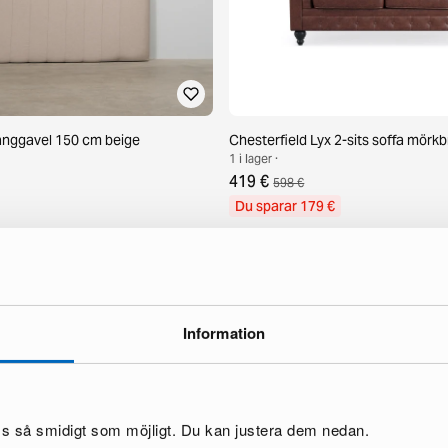
sänggavel 150 cm beige
Chesterfield Lyx 2-sits soffa mörk
1 i lager ·
419 €
598 €
Du sparar 179 €
Information
oss så smidigt som möjligt. Du kan justera dem nedan.