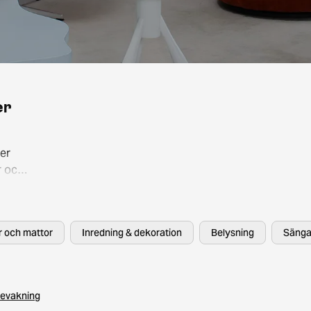
er
er
r och
så att
, HAY
er och mattor
Inredning & dekoration
Belysning
Sänga
evakning