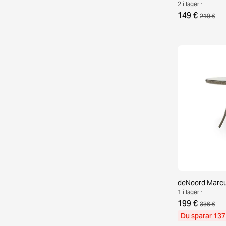
2 i lager ·
149 €
219 €
deNoord Marcu
1 i lager ·
199 €
336 €
Du sparar 137