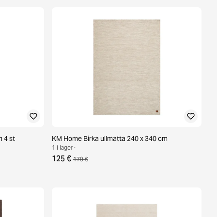
m 4 st
KM Home Birka ullmatta 240 x 340 cm
1 i lager ·
125 €
179 €