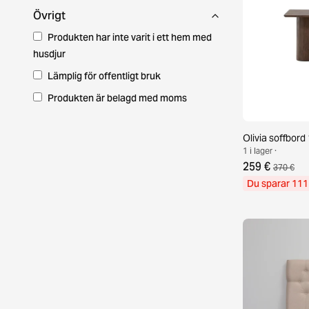
Övrigt
Produkten har inte varit i ett hem med
husdjur
Lämplig för offentligt bruk
Produkten är belagd med moms
Olivia soffbor
1 i lager ·
259 €
370 €
Du sparar 111