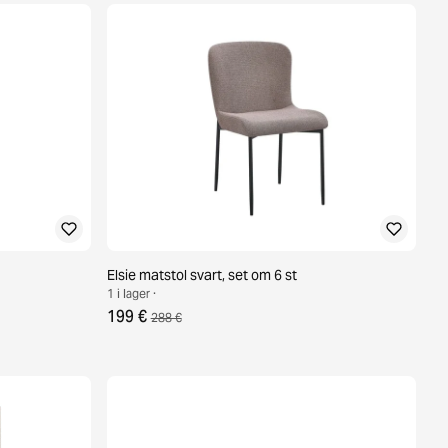
Elsie matstol svart, set om 6 st
1 i lager ·
199 €
288 €