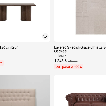
d 120 cm brun
Layered Swedish Grace ullmatta 3
Oatmeal
1 i lager ·
1 345 €
3 835 €
 €
Du sparar 2 490 €