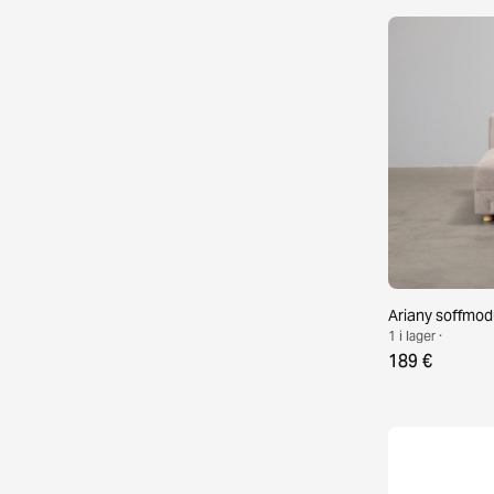
Ariany soffmod
1 i lager ·
189 €