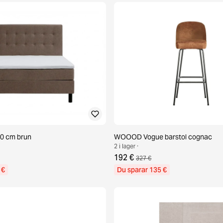
0 cm brun
WOOOD Vogue barstol cognac
2 i lager ·
192 €
327 €
 €
Du sparar 135 €