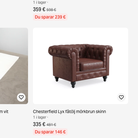
1 i lager ·
359 €
598 €
Du sparar 239 €
 vit
Chesterfield Lyx fåtölj mörkbrun skinn
1 i lager ·
335 €
481 €
Du sparar 146 €