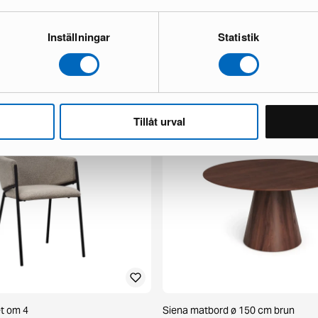
Inställningar
Statistik
x fåtölj mörkbrun skinn
Chesterfield Lyx 3-sits soffa mörk
1 i lager ·
498 €
777 €
 €
Du sparar 279 €
Tillåt urval
et om 4
Siena matbord ø 150 cm brun