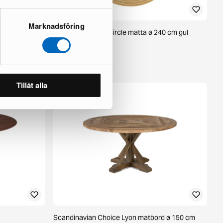
Marknadsföring
brun
KM Home Hawaii Circle matta ø 240 cm gul
1 i lager ·
85 €
125 €
Tillåt alla
Scandinavian Choice Lyon matbord ø 150 cm