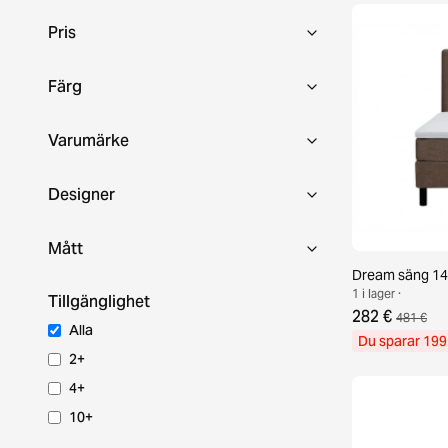
Pris
Färg
Varumärke
Designer
Mått
Dream säng 14
1 i lager ·
Tillgänglighet
282 €
481 €
Alla
Du sparar 199
2+
4+
10+