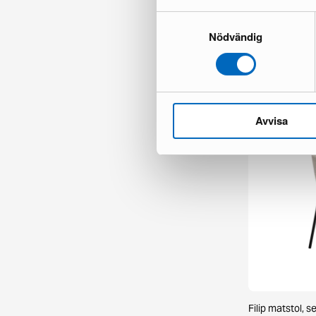
Samtyckesval
Nödvändig
Chesterfield Ly
1 i lager ·
335 €
481 €
Du sparar 146
Avvisa
Filip matstol, s