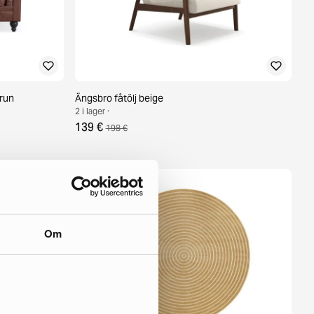
brun
Ängsbro fåtölj beige
2 i lager ·
139 €
198 €
Om