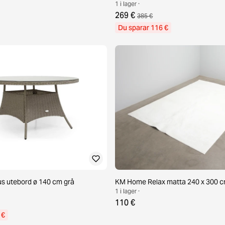
1 i lager ·
269 €
385 €
Du sparar 116 €
s utebord ø 140 cm grå
KM Home Relax matta 240 x 300 cm
1 i lager ·
110 €
 €