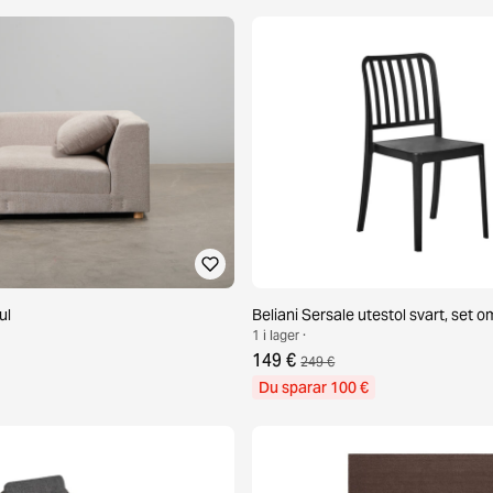
ul
Beliani Sersale utestol svart, set o
1 i lager ·
149 €
249 €
Du sparar 100 €