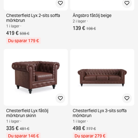
Chesterfield Lyx 2-sits soffa
Ängsbro fåtölj beige
mörkbrun
2 i lager ·
1 i lager ·
139 €
198 €
419 €
598 €
Du sparar 179 €
Chesterfield Lyx fåtölj
Chesterfield Lyx 3-sits soffa
mörkbrun skinn
mörkbrun
1 i lager ·
1 i lager ·
335 €
498 €
481 €
777 €
Du sparar 146 €
Du sparar 279 €