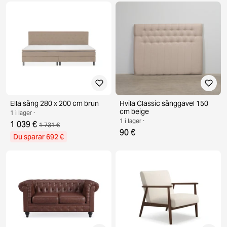
Ella säng 280 x 200 cm brun
Hvila Classic sänggavel 150
cm beige
1 i lager ·
1 i lager ·
1 039 €
1 731 €
90 €
Du sparar 692 €