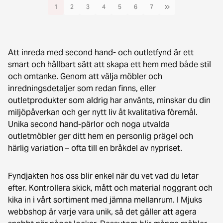
1
2
3
4
5
6
7
Att inreda med second hand- och outletfynd är ett
smart och hållbart sätt att skapa ett hem med både stil
och omtanke. Genom att välja möbler och
inredningsdetaljer som redan finns, eller
outletprodukter som aldrig har använts, minskar du din
miljöpåverkan och ger nytt liv åt kvalitativa föremål.
Unika second hand-pärlor och noga utvalda
outletmöbler ger ditt hem en personlig prägel och
härlig variation – ofta till en bråkdel av nypriset.
Fyndjakten hos oss blir enkel när du vet vad du letar
efter. Kontrollera skick, mått och material noggrant och
kika in i vårt sortiment med jämna mellanrum. I Mjuks
webbshop är varje vara unik, så det gäller att agera