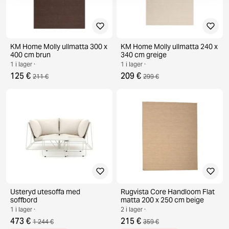
KM Home Molly ullmatta 300 x
KM Home Molly ullmatta 240 x
400 cm brun
340 cm greige
1 i lager ·
1 i lager ·
125 €
209 €
211 €
299 €
Usteryd utesoffa med
Rugvista Core Handloom Flat
soffbord
matta 200 x 250 cm beige
1 i lager ·
2 i lager ·
473 €
215 €
1 244 €
359 €