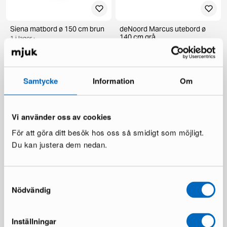
Siena matbord ø 150 cm brun
deNoord Marcus utebord ø
140 cm grå
1 i lager ·
1 i lager ·
269 €
385 €
199 €
336 €
Du sparar 116 €
Du sparar 137 €
Samtycke
Information
Om
Vi använder oss av cookies
För att göra ditt besök hos oss så smidigt som möjligt.
Du kan justera dem nedan.
Samtyckesval
Chesterfield Lyx fåtölj
Ariany soffmodul
Nödvändig
mörkbrun skinn
1 i lager ·
1 i lager ·
189 €
335 €
481 €
Inställningar