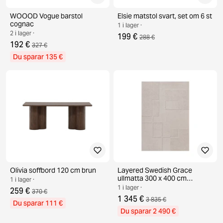
WOOOD Vogue barstol
Elsie matstol svart, set om 6 st
cognac
1 i lager ·
2 i lager ·
199 €
288 €
192 €
327 €
Du sparar 135 €
Olivia soffbord 120 cm brun
Layered Swedish Grace
ullmatta 300 x 400 cm
1 i lager ·
Oatmeal
1 i lager ·
259 €
370 €
1 345 €
3 835 €
Du sparar 111 €
Du sparar 2 490 €