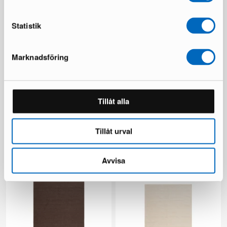
Du sparar 146 €
Statistik
Marknadsföring
Tillåt alla
Beliani Sersale utestol svart,
deNoord Marcus
set om 4 st
trädgårdsstol grå
Tillåt urval
1 i lager ·
2 i lager ·
149 €
249 €
249 €
418 €
Du sparar 100 €
Du sparar 169 €
Avvisa