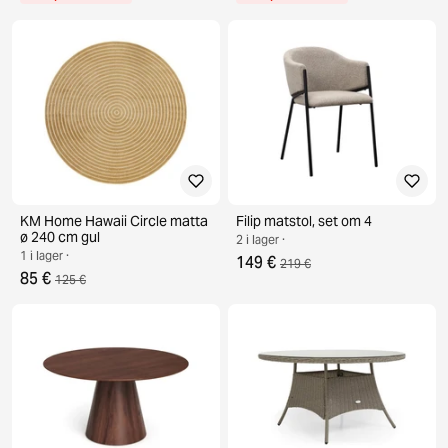
KM Home Hawaii Circle matta
Filip matstol, set om 4
ø 240 cm gul
2 i lager ·
1 i lager ·
149 €
219 €
85 €
125 €