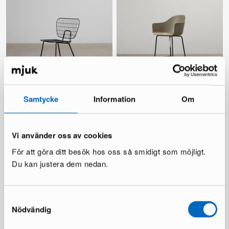
Menu WM String stol svart
Menu Harbour barstol grön 75
Samtycke
Information
Om
cm
4 i lager ·
1 i lager ·
219 €
320 €
119 €
420 €
Du sparar 101 €
Vi använder oss av cookies
Du sparar 301 €
För att göra ditt besök hos oss så smidigt som möjligt.
Du kan justera dem nedan.
Alla produkter laddade
Samtyckesval
Nödvändig