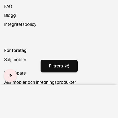
FAQ
Blogg
Integritetspolicy
För företag
Sälj möbler
Filtrera
För köpare
Alla möbler och inredningsprodukter
Leverans och returer
Plats och språk
Filtrera
Rensa filter
Ångra ditt köp
Skick
Suomi
Suomi