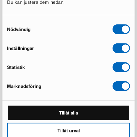
Du kan justera dem nedan.
Maze Pythagoras låda svart
1 i lager ·
194 €
348 €
Samtyckesval
Du sparar 154 €
Nödvändig
Inställningar
Alla produkter laddade
Statistik
Marknadsföring
Tillåt alla
Tillåt urval