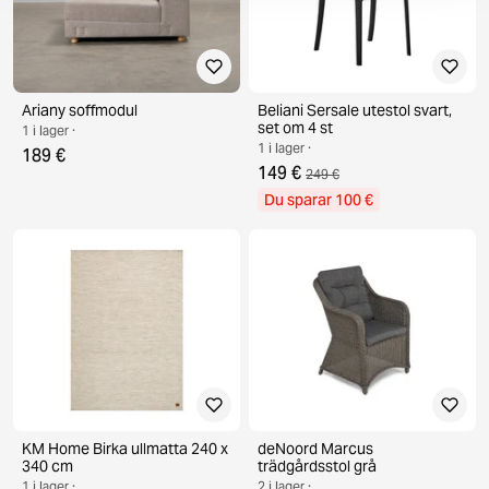
Ariany soffmodul
Beliani Sersale utestol svart,
set om 4 st
1 i lager ·
1 i lager ·
189 €
149 €
249 €
Du sparar 100 €
KM Home Birka ullmatta 240 x
deNoord Marcus
340 cm
trädgårdsstol grå
1 i lager ·
2 i lager ·