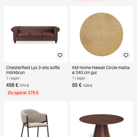
Chesterfield Lyx 3-sits soffa
KM Home Hawaii Circle matta
mörkbrun
ø 240 cm gul
1 i lager ·
1 i lager ·
498 €
85 €
777 €
125 €
Du sparar 279 €