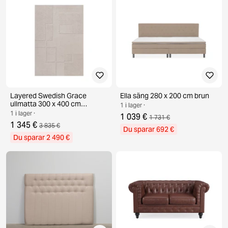
Layered Swedish Grace
Ella säng 280 x 200 cm brun
ullmatta 300 x 400 cm
1 i lager ·
Oatmeal
1 i lager ·
1 039 €
1 731 €
1 345 €
3 835 €
Du sparar 692 €
Du sparar 2 490 €