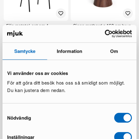
Filip matstol, set om 4
Siena matbord ø 150 cm brun
2 i lager ·
1 i lager ·
149 €
269 €
219 €
385 €
Du sparar 116 €
Samtycke
Information
Om
Vi använder oss av cookies
För att göra ditt besök hos oss så smidigt som möjligt.
Du kan justera dem nedan.
Samtyckesval
Scandinavian Choice Lyon
deNoord Marcus utebord ø
Nödvändig
matbord ø 150 cm
140 cm grå
1 i lager ·
1 i lager ·
359 €
199 €
598 €
336 €
Inställningar