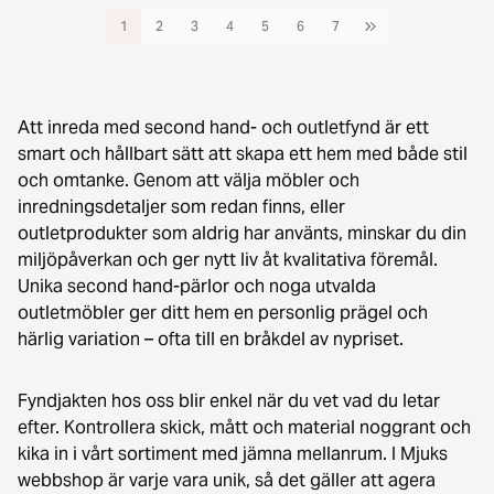
1
2
3
4
5
6
7
Att inreda med second hand- och outletfynd är ett
smart och hållbart sätt att skapa ett hem med både stil
och omtanke. Genom att välja möbler och
inredningsdetaljer som redan finns, eller
outletprodukter som aldrig har använts, minskar du din
miljöpåverkan och ger nytt liv åt kvalitativa föremål.
Unika second hand-pärlor och noga utvalda
outletmöbler ger ditt hem en personlig prägel och
härlig variation – ofta till en bråkdel av nypriset.
Fyndjakten hos oss blir enkel när du vet vad du letar
efter. Kontrollera skick, mått och material noggrant och
kika in i vårt sortiment med jämna mellanrum. I Mjuks
webbshop är varje vara unik, så det gäller att agera