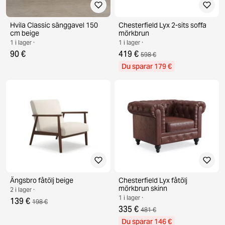
Hvila Classic sänggavel 150
Chesterfield Lyx 2-sits soffa
cm beige
mörkbrun
1 i lager ·
1 i lager ·
90 €
419 €
598 €
Du sparar 179 €
Ängsbro fåtölj beige
Chesterfield Lyx fåtölj
mörkbrun skinn
2 i lager ·
1 i lager ·
139 €
198 €
335 €
481 €
Du sparar 146 €