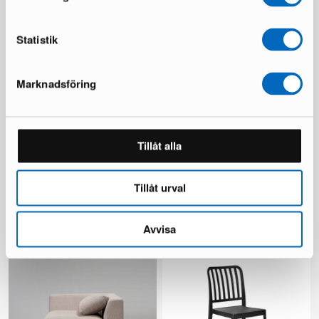
Du sparar 239 €
Du sparar 137 €
Statistik
Marknadsföring
Tillåt alla
KM Home Relax matta 240 x
Chesterfield Lyx fåtölj
300 cm vit
mörkbrun skinn
Tillåt urval
1 i lager ·
1 i lager ·
110 €
335 €
481 €
Avvisa
Du sparar 146 €