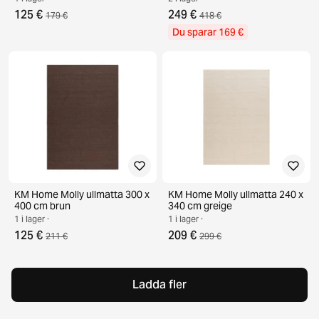
125 €
249 €
179 €
418 €
Du sparar 169 €
KM Home Molly ullmatta 300 x
KM Home Molly ullmatta 240 x
400 cm brun
340 cm greige
1 i lager ·
1 i lager ·
125 €
209 €
211 €
299 €
Ladda fler