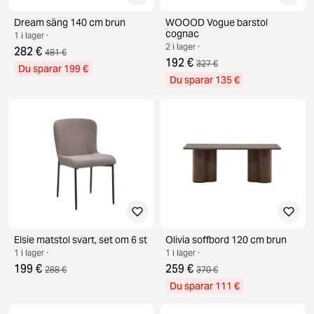
Dream säng 140 cm brun
WOOOD Vogue barstol
cognac
1 i lager ·
2 i lager ·
282 €
481 €
192 €
327 €
Du sparar 199 €
Du sparar 135 €
Elsie matstol svart, set om 6 st
Olivia soffbord 120 cm brun
1 i lager ·
1 i lager ·
199 €
259 €
288 €
370 €
Du sparar 111 €