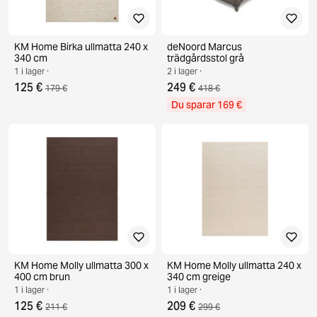
KM Home Birka ullmatta 240 x
deNoord Marcus
340 cm
trädgårdsstol grå
1 i lager ·
2 i lager ·
125 €
249 €
179 €
418 €
Du sparar 169 €
KM Home Molly ullmatta 300 x
KM Home Molly ullmatta 240 x
400 cm brun
340 cm greige
1 i lager ·
1 i lager ·
125 €
209 €
211 €
299 €