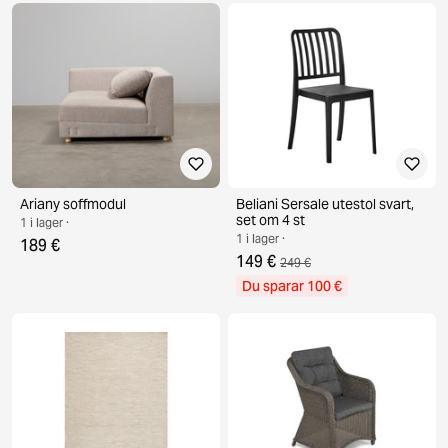
Ariany soffmodul
Beliani Sersale utestol svart,
set om 4 st
1 i lager ·
1 i lager ·
189 €
149 €
249 €
Du sparar 100 €