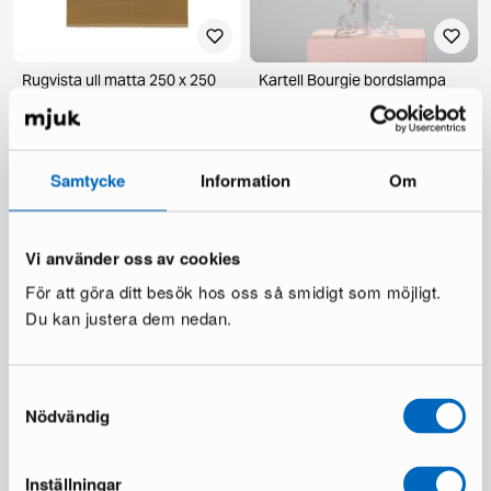
Rugvista ull matta 250 x 250
Kartell Bourgie bordslampa
cm brun
genomskinlig
2 i lager ·
1 i lager ·
185 €
228 €
309 €
420 €
Du sparar 124 €
Du sparar 192 €
Samtycke
Information
Om
Vi använder oss av cookies
För att göra ditt besök hos oss så smidigt som möjligt.
Du kan justera dem nedan.
Samtyckesval
Nödvändig
BoConcept Imola läderfåtölj
Layered Stripe Grande
svart
ullmatta 200 x 300 cm Almond
1 i lager ·
1 i lager ·
1 832 €
419 €
Inställningar
3 000 €
2 092 €