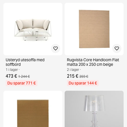
Usteryd utesoffa med
Rugvista Core Handloom Flat
soffbord
matta 200 x 250 cm beige
1 i lager ·
2 i lager ·
473 €
215 €
1 244 €
359 €
Du sparar 771 €
Du sparar 144 €