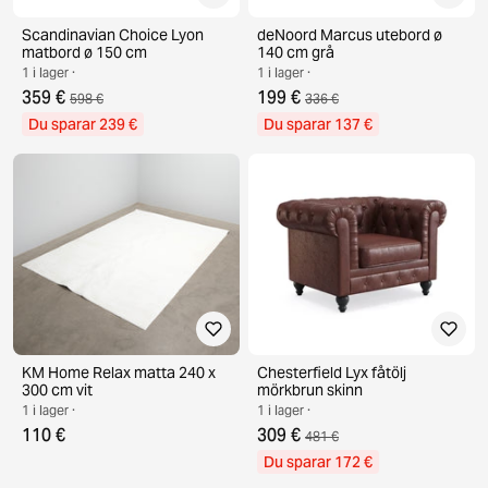
Scandinavian Choice Lyon
deNoord Marcus utebord ø
matbord ø 150 cm
140 cm grå
1 i lager ·
1 i lager ·
359 €
199 €
598 €
336 €
Du sparar 239 €
Du sparar 137 €
KM Home Relax matta 240 x
Chesterfield Lyx fåtölj
300 cm vit
mörkbrun skinn
1 i lager ·
1 i lager ·
110 €
309 €
481 €
Du sparar 172 €