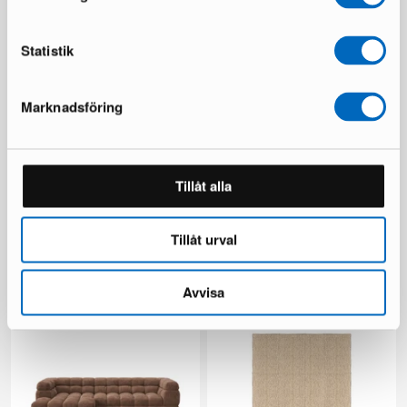
Du sparar 1 168 €
Du sparar 1 673 €
Statistik
Marknadsföring
Tillåt alla
Kopparbo sofabord ø 90 cm
Relax ryamatta 160 x 230 cm
ek
rosa
Tillåt urval
1 i lager ·
1 i lager ·
165 €
49 €
300 €
85 €
Avvisa
Du sparar 135 €