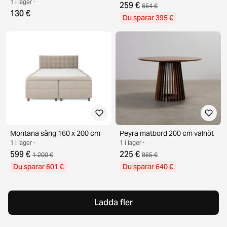
1 i lager ·
259 €
654 €
130 €
Du sparar 395 €
Montana säng 160 x 200 cm
Peyra matbord 200 cm valnöt
1 i lager ·
1 i lager ·
599 €
225 €
1 200 €
865 €
Du sparar 601 €
Du sparar 640 €
Ladda fler