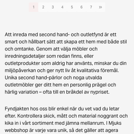
1
2
3
4
5
6
7
Att inreda med second hand- och outletfynd är ett
smart och hållbart sätt att skapa ett hem med både stil
och omtanke. Genom att välja möbler och
inredningsdetaljer som redan finns, eller
outletprodukter som aldrig har använts, minskar du din
miljöpåverkan och ger nytt liv åt kvalitativa föremål.
Unika second hand-pärlor och noga utvalda
outletmöbler ger ditt hem en personlig prägel och
härlig variation – ofta till en bråkdel av nypriset.
Fyndjakten hos oss blir enkel när du vet vad du letar
efter. Kontrollera skick, mått och material noggrant och
kika in i vårt sortiment med jämna mellanrum. I Mjuks
webbshop är varje vara unik, så det gäller att agera