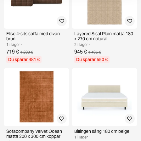
Elise 4-sits soffa med divan
Layered Sisal Plain matta 180
brun
x 270 cm natural
1 i lager ·
2 i lager ·
719 €
945 €
1 200 €
1 495 €
Du sparar 481 €
Du sparar 550 €
Sofacompany Velvet Ocean
Billingen säng 180 cm beige
matta 200 x 300 cm koppar
1 i lager ·