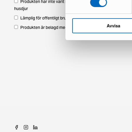
Produkten har inte varit i ett hem med
husdjur
Lämplig för offentligt bruk
Avvisa
Produkten är belagd med moms