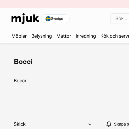
Sverige
Möbler
Belysning
Mattor
Inredning
Kök och serv
Bocci
Bocci
Skick
Skapa b