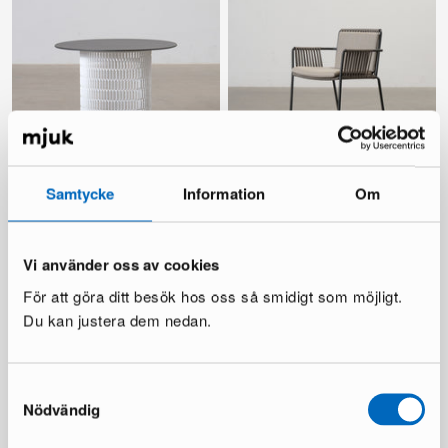
Ketall Mesh sidobord vit /
Ketall Net trädgårdstol
Samtycke
Information
Om
svart
1 i lager ·
1 i lager ·
349 €
599 €
1 100 €
Vi använder oss av cookies
Du sparar 501 €
För att göra ditt besök hos oss så smidigt som möjligt.
Du kan justera dem nedan.
Alla produkter laddade
Samtyckesval
Nödvändig