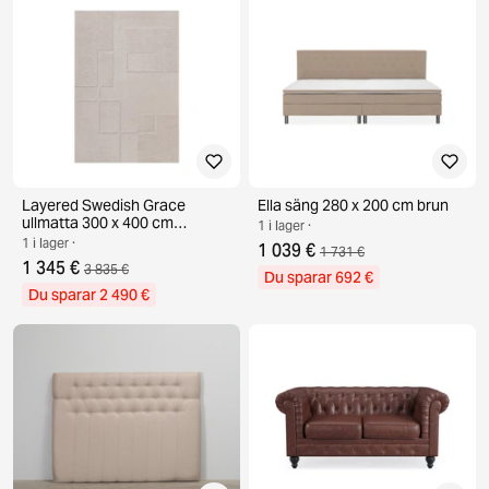
Layered Swedish Grace
Ella säng 280 x 200 cm brun
ullmatta 300 x 400 cm
1 i lager ·
Oatmeal
1 i lager ·
1 039 €
1 731 €
1 345 €
3 835 €
Du sparar 692 €
Du sparar 2 490 €