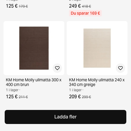
125 €
249 €
179 €
418 €
Du sparar 169 €
KM Home Molly ullmatta 300 x
KM Home Molly ullmatta 240 x
400 cm brun
340 cm greige
1 i lager ·
1 i lager ·
125 €
209 €
211 €
299 €
Ladda fler