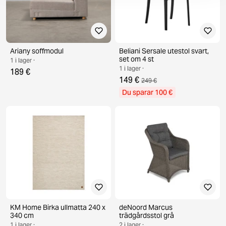
Ariany soffmodul
Beliani Sersale utestol svart,
set om 4 st
1 i lager ·
1 i lager ·
189 €
149 €
249 €
Du sparar 100 €
KM Home Birka ullmatta 240 x
deNoord Marcus
340 cm
trädgårdsstol grå
1 i lager ·
2 i lager ·