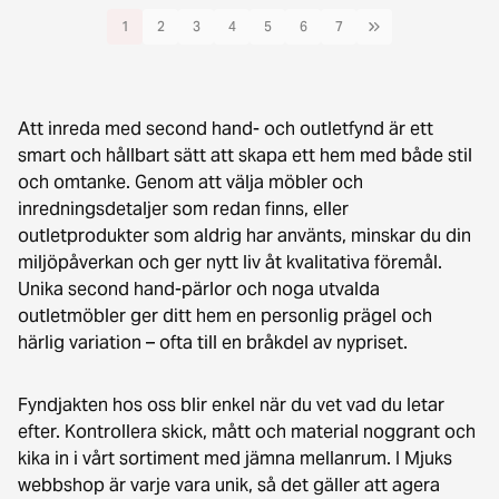
1
2
3
4
5
6
7
Att inreda med second hand- och outletfynd är ett
smart och hållbart sätt att skapa ett hem med både stil
och omtanke. Genom att välja möbler och
inredningsdetaljer som redan finns, eller
outletprodukter som aldrig har använts, minskar du din
miljöpåverkan och ger nytt liv åt kvalitativa föremål.
Unika second hand-pärlor och noga utvalda
outletmöbler ger ditt hem en personlig prägel och
härlig variation – ofta till en bråkdel av nypriset.
Fyndjakten hos oss blir enkel när du vet vad du letar
efter. Kontrollera skick, mått och material noggrant och
kika in i vårt sortiment med jämna mellanrum. I Mjuks
webbshop är varje vara unik, så det gäller att agera