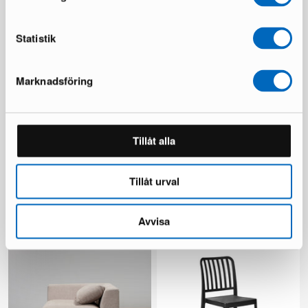
Du sparar 239 €
Du sparar 137 €
Statistik
Marknadsföring
Tillåt alla
KM Home Relax matta 240 x
Chesterfield Lyx fåtölj
300 cm vit
mörkbrun skinn
Tillåt urval
1 i lager ·
1 i lager ·
110 €
335 €
481 €
Avvisa
Du sparar 146 €