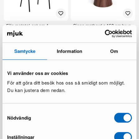
Filip matstol, set om 4
Siena matbord ø 150 cm brun
2 i lager ·
1 i lager ·
149 €
269 €
219 €
385 €
Du sparar 116 €
Samtycke
Information
Om
Vi använder oss av cookies
För att göra ditt besök hos oss så smidigt som möjligt.
Du kan justera dem nedan.
Samtyckesval
Scandinavian Choice Lyon
deNoord Marcus utebord ø
Nödvändig
matbord ø 150 cm
140 cm grå
1 i lager ·
1 i lager ·
359 €
199 €
598 €
336 €
Inställningar