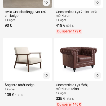
Hvila Classic sänggavel 150
Chesterfield Lyx 2-sits soffa
cm beige
mörkbrun
1 i lager ·
1 i lager ·
90 €
419 €
598 €
Du sparar 179 €
Ängsbro fåtölj beige
Chesterfield Lyx fåtölj
mörkbrun skinn
2 i lager ·
1 i lager ·
139 €
198 €
335 €
481 €
Du sparar 146 €