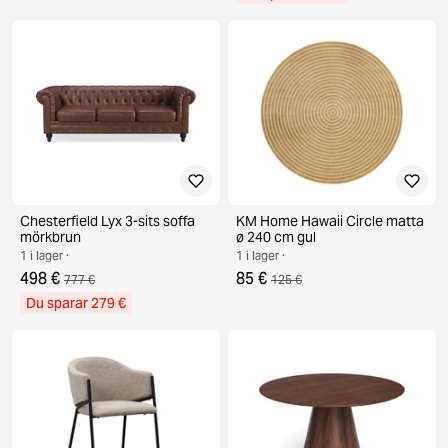
Chesterfield Lyx 3-sits soffa
KM Home Hawaii Circle matta
mörkbrun
ø 240 cm gul
1 i lager ·
1 i lager ·
498 €
85 €
777 €
125 €
Du sparar 279 €