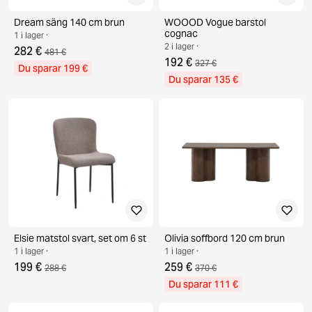
Dream säng 140 cm brun
WOOOD Vogue barstol
cognac
1 i lager ·
2 i lager ·
282 €
481 €
192 €
327 €
Du sparar 199 €
Du sparar 135 €
Elsie matstol svart, set om 6 st
Olivia soffbord 120 cm brun
1 i lager ·
1 i lager ·
199 €
259 €
288 €
370 €
Du sparar 111 €