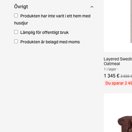
Övrigt
Produkten har inte varit i ett hem med
husdjur
Lämplig för offentligt bruk
Produkten är belagd med moms
Layered Swedis
Oatmeal
1 i lager ·
1 345 €
3 835 
Du sparar 2 4