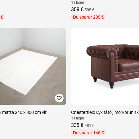
1 i lager ·
359 €
598 €
 €
Du sparar 239 €
matta 240 x 300 cm vit
Chesterfield Lyx fåtölj mörkbrun sk
1 i lager ·
335 €
481 €
Du sparar 146 €