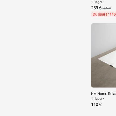
1 i lager ·
269 €
385 €
Du sparar 116
KM Home Relax 
1 i lager ·
110 €