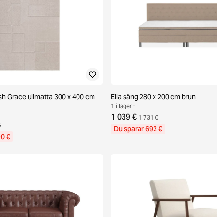
h Grace ullmatta 300 x 400 cm
Ella säng 280 x 200 cm brun
1 i lager ·
1 039 €
1 731 €
€
Du sparar 692 €
90 €