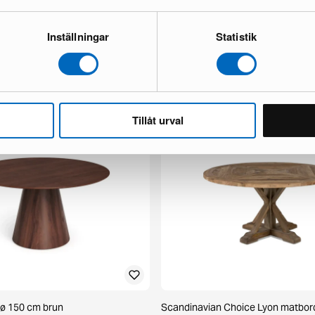
Inställningar
Statistik
x 3-sits soffa mörkbrun
KM Home Hawaii Circle matta ø 24
1 i lager ·
85 €
125 €
 €
Tillåt urval
 ø 150 cm brun
Scandinavian Choice Lyon matbor