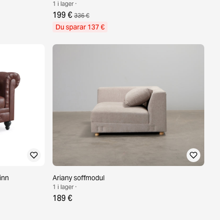
1 i lager ·
199 €
336 €
Du sparar 137 €
inn
Ariany soffmodul
1 i lager ·
189 €