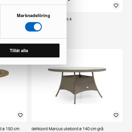
Marknadsföring
0 cm gul
Filip matstol, set om 4
2 i lager ·
149 €
219 €
Tillåt alla
d ø 150 cm
deNoord Marcus utebord ø 140 cm grå