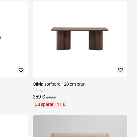
Olivia soffbord 120 cm brun
1 i lager ·
259 €
370 €
Du sparar 111 €