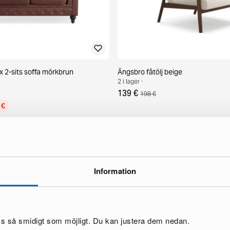
x 2-sits soffa mörkbrun
Ängsbro fåtölj beige
2 i lager ·
139 €
198 €
 €
Information
oss så smidigt som möjligt. Du kan justera dem nedan.