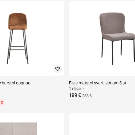
barstol cognac
Elsie matstol svart, set om 6 st
1 i lager ·
199 €
288 €
 €