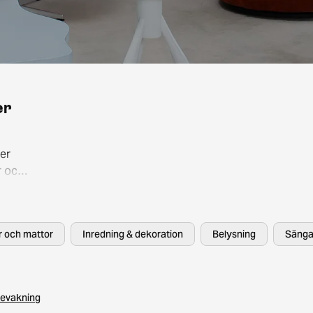
er
er
r och
så att
, HAY
er och mattor
Inredning & dekoration
Belysning
Sänga
evakning