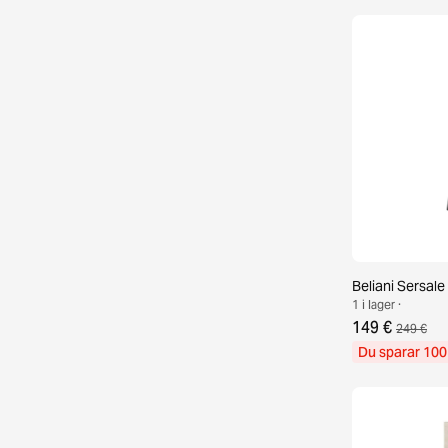
Beliani Sersale 
1 i lager ·
149 €
249 €
Du sparar 100