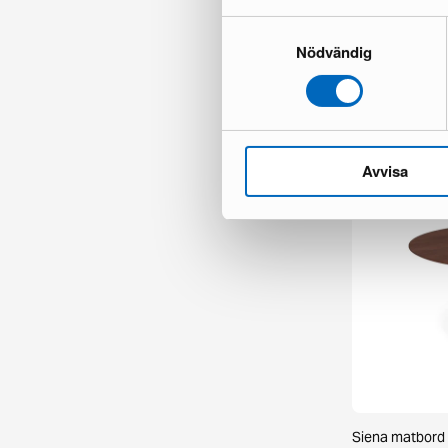
Samtyckesval
Nödvändig
Chesterfield Ly
1 i lager ·
498 €
777 €
Du sparar 279
Avvisa
Siena matbord