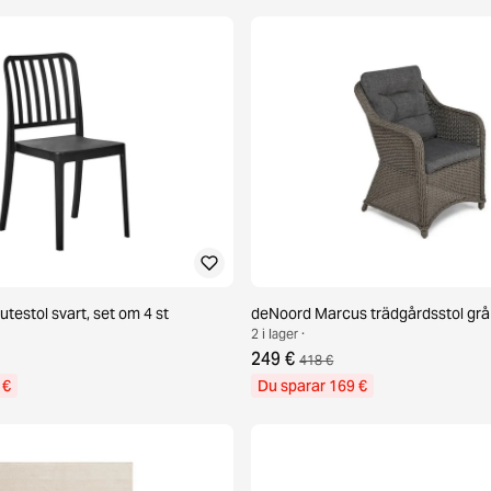
utestol svart, set om 4 st
deNoord Marcus trädgårdsstol grå
2 i lager ·
249 €
418 €
 €
Du sparar 169 €