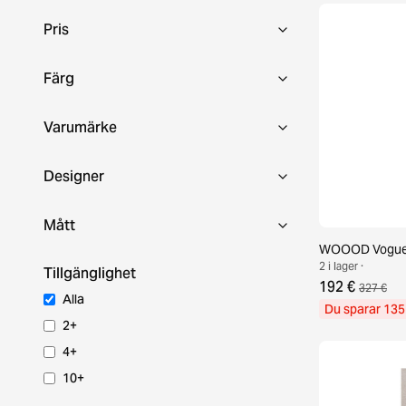
Pris
Färg
Varumärke
Designer
Mått
WOOOD Vogue 
2 i lager ·
Tillgänglighet
192 €
327 €
Alla
Du sparar 135
2+
4+
10+