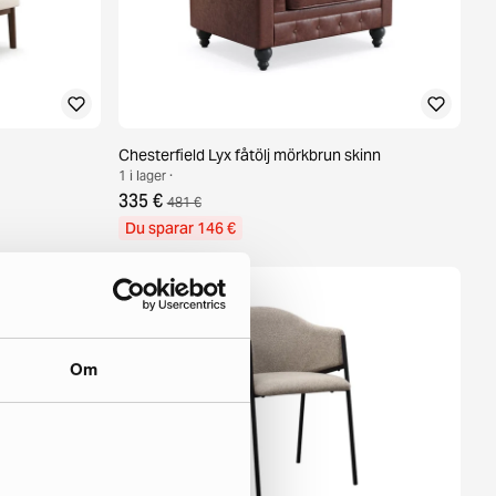
Chesterfield Lyx fåtölj mörkbrun skinn
1 i lager ·
335 €
481 €
Du sparar 146 €
Om