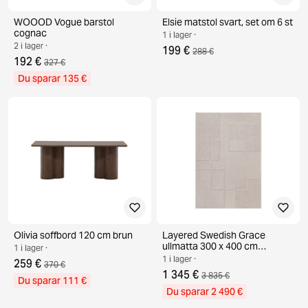
WOOOD Vogue barstol
Elsie matstol svart, set om 6 st
cognac
1 i lager ·
2 i lager ·
199 €
288 €
192 €
327 €
Du sparar 135 €
Olivia soffbord 120 cm brun
Layered Swedish Grace
ullmatta 300 x 400 cm
1 i lager ·
Oatmeal
1 i lager ·
259 €
370 €
1 345 €
3 835 €
Du sparar 111 €
Du sparar 2 490 €