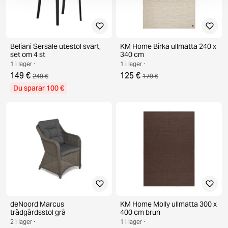
Beliani Sersale utestol svart,
KM Home Birka ullmatta 240 x
set om 4 st
340 cm
1 i lager ·
1 i lager ·
149 €
125 €
249 €
179 €
Du sparar 100 €
deNoord Marcus
KM Home Molly ullmatta 300 x
trädgårdsstol grå
400 cm brun
2 i lager ·
1 i lager ·