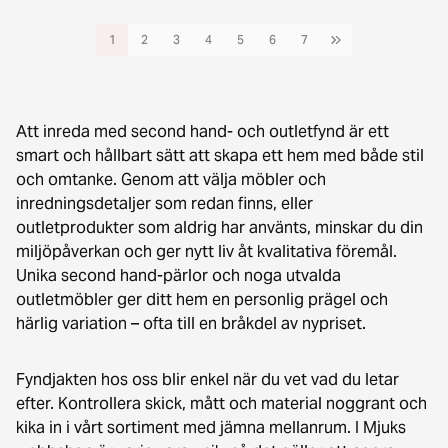
1
2
3
4
5
6
7
Att inreda med second hand- och outletfynd är ett
smart och hållbart sätt att skapa ett hem med både stil
och omtanke. Genom att välja möbler och
inredningsdetaljer som redan finns, eller
outletprodukter som aldrig har använts, minskar du din
miljöpåverkan och ger nytt liv åt kvalitativa föremål.
Unika second hand-pärlor och noga utvalda
outletmöbler ger ditt hem en personlig prägel och
härlig variation – ofta till en bråkdel av nypriset.
Fyndjakten hos oss blir enkel när du vet vad du letar
efter. Kontrollera skick, mått och material noggrant och
kika in i vårt sortiment med jämna mellanrum. I Mjuks