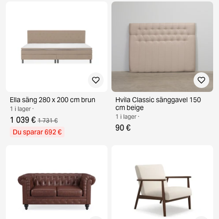
Ella säng 280 x 200 cm brun
Hvila Classic sänggavel 150
cm beige
1 i lager ·
1 i lager ·
1 039 €
1 731 €
90 €
Du sparar 692 €