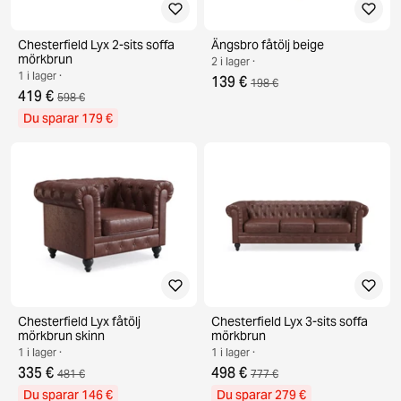
Chesterfield Lyx 2-sits soffa
Ängsbro fåtölj beige
mörkbrun
2 i lager ·
1 i lager ·
139 €
198 €
419 €
598 €
Du sparar 179 €
Chesterfield Lyx fåtölj
Chesterfield Lyx 3-sits soffa
mörkbrun skinn
mörkbrun
1 i lager ·
1 i lager ·
335 €
498 €
481 €
777 €
Du sparar 146 €
Du sparar 279 €