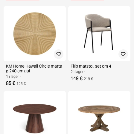
KM Home Hawaii Circle matta
Filip matstol, set om 4
ø 240 cm gul
2 i lager ·
1 i lager ·
149 €
219 €
85 €
125 €