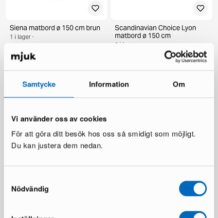
Siena matbord ø 150 cm brun
Scandinavian Choice Lyon
matbord ø 150 cm
1 i lager ·
1 i lager ·
269 €
385 €
359 €
598 €
Du sparar 116 €
Du sparar 239 €
Samtycke
Information
Om
Vi använder oss av cookies
För att göra ditt besök hos oss så smidigt som möjligt.
Du kan justera dem nedan.
Samtyckesval
deNoord Marcus utebord ø
KM Home Relax matta 240 x
140 cm grå
300 cm vit
Nödvändig
1 i lager ·
1 i lager ·
199 €
110 €
336 €