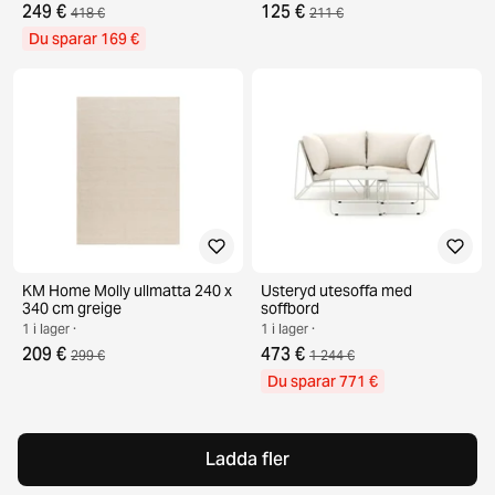
249 €
125 €
418 €
211 €
Du sparar 169 €
KM Home Molly ullmatta 240 x
Usteryd utesoffa med
340 cm greige
soffbord
1 i lager ·
1 i lager ·
209 €
473 €
299 €
1 244 €
Du sparar 771 €
Ladda fler