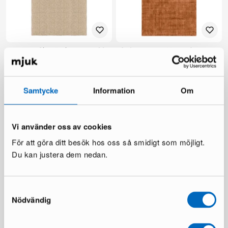
Layered Sisal Plain matta 180
Sofacompany Velvet Ocean
x 270 cm natural
matta 200 x 300 cm koppar
1 i lager ·
1 i lager ·
945 €
130 €
1 495 €
Samtycke
Information
Om
Du sparar 550 €
Vi använder oss av cookies
För att göra ditt besök hos oss så smidigt som möjligt.
Du kan justera dem nedan.
Samtyckesval
Nödvändig
Billingen säng 180 cm beige
Montana säng 160 x 200 cm
1 i lager ·
1 i lager ·