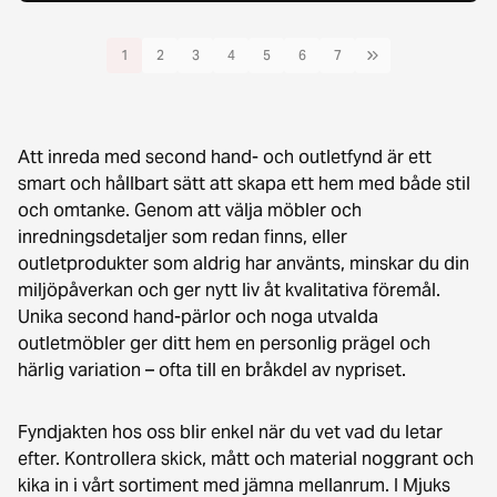
1
2
3
4
5
6
7
Att inreda med second hand- och outletfynd är ett
smart och hållbart sätt att skapa ett hem med både stil
och omtanke. Genom att välja möbler och
inredningsdetaljer som redan finns, eller
outletprodukter som aldrig har använts, minskar du din
miljöpåverkan och ger nytt liv åt kvalitativa föremål.
Unika second hand-pärlor och noga utvalda
outletmöbler ger ditt hem en personlig prägel och
härlig variation – ofta till en bråkdel av nypriset.
Fyndjakten hos oss blir enkel när du vet vad du letar
efter. Kontrollera skick, mått och material noggrant och
kika in i vårt sortiment med jämna mellanrum. I Mjuks