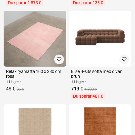
Du sparar 1 673 €
Du sparar 135 €
Relax ryamatta 160 x 230 cm
Elise 4-sits soffa med divan
rosa
brun
1 i lager ·
1 i lager ·
49 €
719 €
85 €
1 200 €
Du sparar 481 €