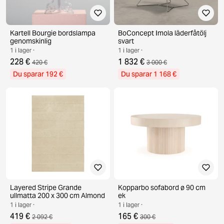
Kartell Bourgie bordslampa
BoConcept Imola läderfåtölj
genomskinlig
svart
1 i lager ·
1 i lager ·
228 €
1 832 €
420 €
3 000 €
Du sparar 192 €
Du sparar 1 168 €
Layered Stripe Grande
Kopparbo sofabord ø 90 cm
ullmatta 200 x 300 cm Almond
ek
1 i lager ·
1 i lager ·
419 €
165 €
2 092 €
300 €