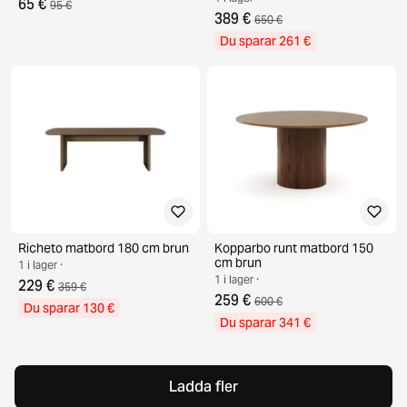
65 €
95 €
389 €
650 €
Du sparar 261 €
Richeto matbord 180 cm brun
Kopparbo runt matbord 150
cm brun
1 i lager ·
1 i lager ·
229 €
359 €
259 €
600 €
Du sparar 130 €
Du sparar 341 €
Ladda fler