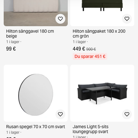
Hilton sänggavel 180 cm
Hilton sängpaket 180 x 200
beige
cm grön
1 i lager ·
1 i lager ·
99 €
449 €
900 €
Du sparar 451 €
Rusan spegel 70 x 70 cm svart
James Light 5-sits
loungegrupp svart
1 i lager ·
1 i lager ·