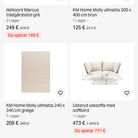
deNoord Marcus
KM Home Molly ullmatta 300 x
trädgårdsstol grå
400 cm brun
2 i lager ·
1 i lager ·
249 €
125 €
418 €
211 €
Du sparar 169 €
KM Home Molly ullmatta 240 x
Usteryd utesoffa med
340 cm greige
soffbord
1 i lager ·
1 i lager ·
209 €
473 €
299 €
1 244 €
Du sparar 771 €