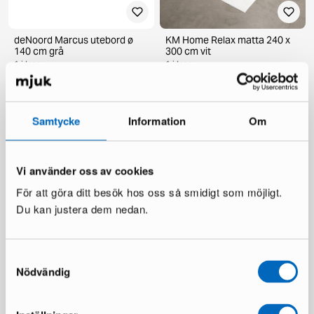
deNoord Marcus utebord ø
KM Home Relax matta 240 x
140 cm grå
300 cm vit
1 i lager ·
1 i lager ·
199 €
110 €
336 €
Du sparar 137 €
Samtycke
Information
Om
Vi använder oss av cookies
För att göra ditt besök hos oss så smidigt som möjligt.
Du kan justera dem nedan.
Samtyckesval
Chesterfield Lyx fåtölj
Ariany soffmodul
mörkbrun skinn
Nödvändig
1 i lager ·
1 i lager ·
189 €
335 €
481 €