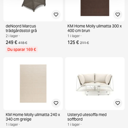
deNoord Marcus
KM Home Molly ullmatta 300 x
trädgårdsstol grå
400 cm brun
2 i lager ·
1 i lager ·
249 €
125 €
418 €
211 €
Du sparar 169 €
KM Home Molly ullmatta 240 x
Usteryd utesoffa med
340 cm greige
soffbord
1 i lager ·
1 i lager ·