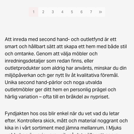
1
2
3
4
5
6
7
Att inreda med second hand- och outletfynd är ett
smart och hållbart sätt att skapa ett hem med både stil
och omtanke. Genom att välja möbler och
inredningsdetaljer som redan finns, eller
outletprodukter som aldrig har använts, minskar du din
miljöpåverkan och ger nytt liv åt kvalitativa föremål.
Unika second hand-pärlor och noga utvalda
outletmöbler ger ditt hem en personlig prägel och
härlig variation – ofta till en bråkdel av nypriset.
Fyndjakten hos oss blir enkel när du vet vad du letar
efter. Kontrollera skick, mått och material noggrant och
kika in i vårt sortiment med jämna mellanrum. I Mjuks