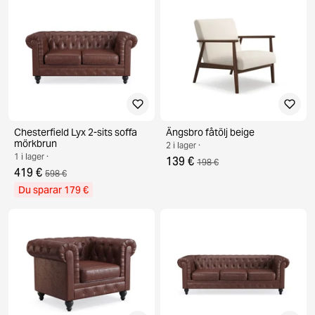
Chesterfield Lyx 2-sits soffa
Ängsbro fåtölj beige
mörkbrun
2 i lager ·
1 i lager ·
139 €
198 €
419 €
598 €
Du sparar 179 €