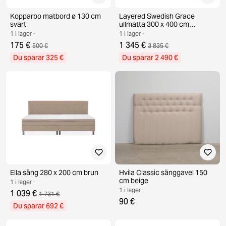
Kopparbo matbord ø 130 cm
Layered Swedish Grace
svart
ullmatta 300 x 400 cm
Oatmeal
1 i lager ·
1 i lager ·
175 €
1 345 €
500 €
3 835 €
Du sparar 325 €
Du sparar 2 490 €
Ella säng 280 x 200 cm brun
Hvila Classic sänggavel 150
cm beige
1 i lager ·
1 i lager ·
1 039 €
1 731 €
90 €
Du sparar 692 €