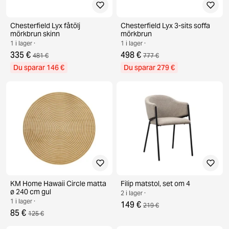
Chesterfield Lyx fåtölj
Chesterfield Lyx 3-sits soffa
mörkbrun skinn
mörkbrun
1 i lager ·
1 i lager ·
335 €
498 €
481 €
777 €
Du sparar 146 €
Du sparar 279 €
KM Home Hawaii Circle matta
Filip matstol, set om 4
ø 240 cm gul
2 i lager ·
1 i lager ·
149 €
219 €
85 €
125 €