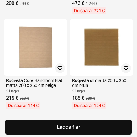
209 €
473 €
299 €
1 244 €
Du sparar 771 €
Rugvista Core Handloom Flat
Rugvista ull matta 250 x 250
matta 200 x 250 cm beige
cm brun
2 i lager ·
2 i lager ·
215 €
185 €
359 €
309 €
Du sparar 144 €
Du sparar 124 €
Ladda fler