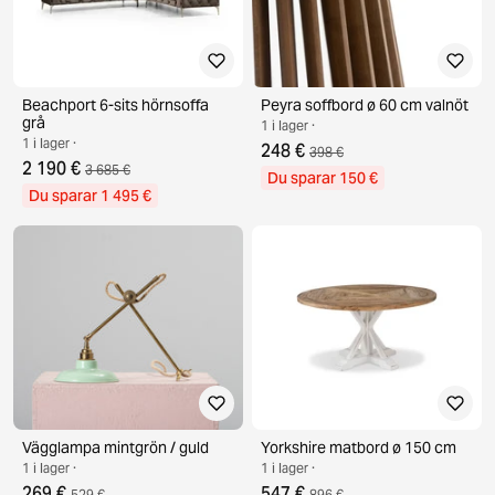
Beachport 6-sits hörnsoffa
Peyra soffbord ø 60 cm valnöt
grå
1 i lager ·
1 i lager ·
248 €
398 €
2 190 €
3 685 €
Du sparar 150 €
Du sparar 1 495 €
Vägglampa mintgrön / guld
Yorkshire matbord ø 150 cm
1 i lager ·
1 i lager ·
269 €
547 €
529 €
896 €