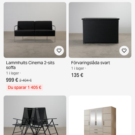
Lammhults Cinema 2-sits
Förvaringslåda svart
soffa
1 i lager ·
1 i lager ·
135 €
999 €
2 404 €
Du sparar 1 405 €