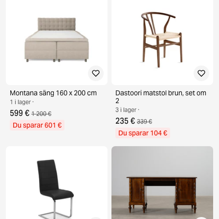
Montana säng 160 x 200 cm
Dastoori matstol brun, set om
2
1 i lager ·
3 i lager ·
599 €
1 200 €
235 €
339 €
Du sparar 601 €
Du sparar 104 €