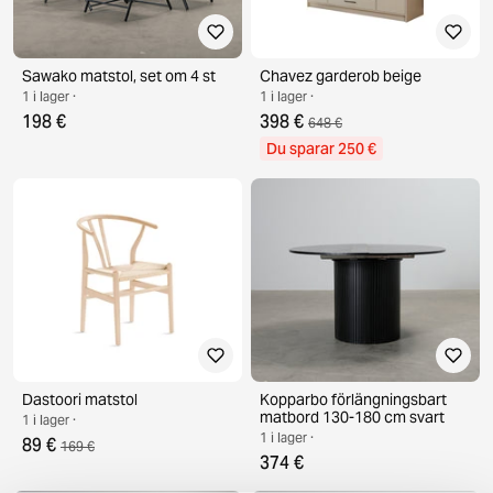
Sawako matstol, set om 4 st
Chavez garderob beige
1 i lager ·
1 i lager ·
198 €
398 €
648 €
Du sparar 250 €
Dastoori matstol
Kopparbo förlängningsbart
matbord 130-180 cm svart
1 i lager ·
1 i lager ·
89 €
169 €
374 €