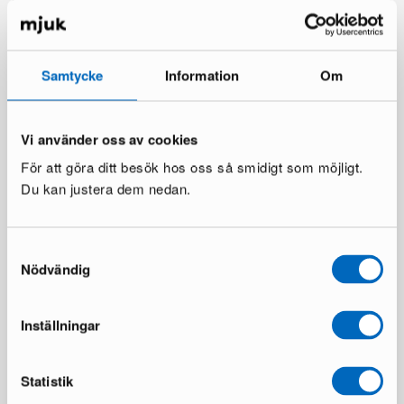
Samtycke
Information
Om
Vi använder oss av cookies
För att göra ditt besök hos oss så smidigt som möjligt.
4-sits hörnsoffa grön
Nordform Dany arbetsbord
Du kan justera dem nedan.
svart
1 i lager ·
1 i lager ·
1 249 €
2 587 €
65 €
200 €
Du sparar 1 338 €
Samtyckesval
Du sparar 135 €
Nödvändig
Inställningar
Statistik