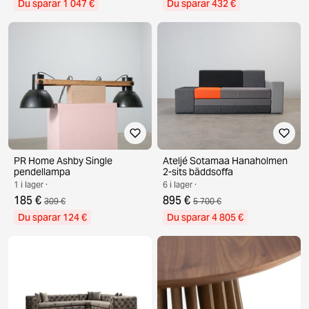
Du sparar 1 047 €
Du sparar 432 €
PR Home Ashby Single
Ateljé Sotamaa Hanaholmen
pendellampa
2-sits bäddsoffa
1 i lager ·
6 i lager ·
185 €
895 €
309 €
5 700 €
Du sparar 124 €
Du sparar 4 805 €