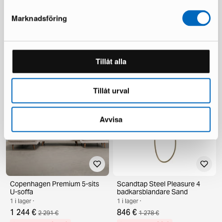
Marknadsföring
Dominos fåtölj grå
Vivera sängpaket 160 x 200
cm
1 i lager ·
1 i lager ·
92 €
846 €
1 538 €
Tillåt alla
Du sparar 692 €
Tillåt urval
Avvisa
Copenhagen Premium 5-sits
Scandtap Steel Pleasure 4
U-soffa
badkarsblandare Sand
1 i lager ·
1 i lager ·
1 244 €
846 €
2 291 €
1 278 €