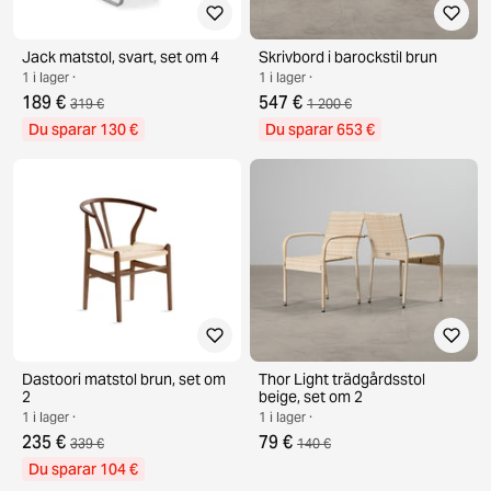
Jack matstol, svart, set om 4
Skrivbord i barockstil brun
1 i lager ·
1 i lager ·
189 €
547 €
319 €
1 200 €
Du sparar 130 €
Du sparar 653 €
Dastoori matstol brun, set om
Thor Light trädgårdsstol
2
beige, set om 2
1 i lager ·
1 i lager ·
235 €
79 €
339 €
140 €
Du sparar 104 €