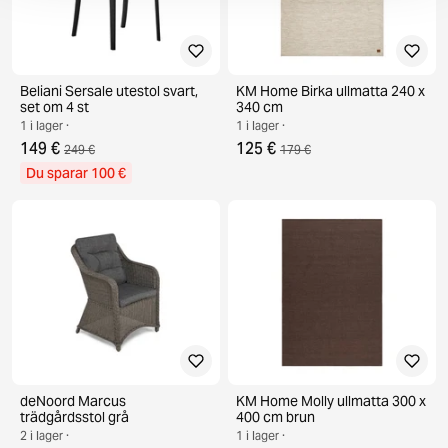
Beliani Sersale utestol svart,
KM Home Birka ullmatta 240 x
set om 4 st
340 cm
1 i lager ·
1 i lager ·
149 €
125 €
249 €
179 €
Du sparar 100 €
deNoord Marcus
KM Home Molly ullmatta 300 x
trädgårdsstol grå
400 cm brun
2 i lager ·
1 i lager ·