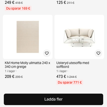
249 €
125 €
418 €
211 €
Du sparar 169 €
KM Home Molly ullmatta 240 x
Usteryd utesoffa med
340 cm greige
soffbord
1 i lager ·
1 i lager ·
209 €
473 €
299 €
1 244 €
Du sparar 771 €
Ladda fler