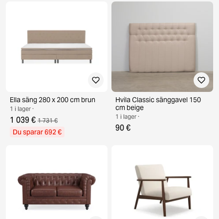
Ella säng 280 x 200 cm brun
Hvila Classic sänggavel 150
cm beige
1 i lager ·
1 i lager ·
1 039 €
1 731 €
90 €
Du sparar 692 €