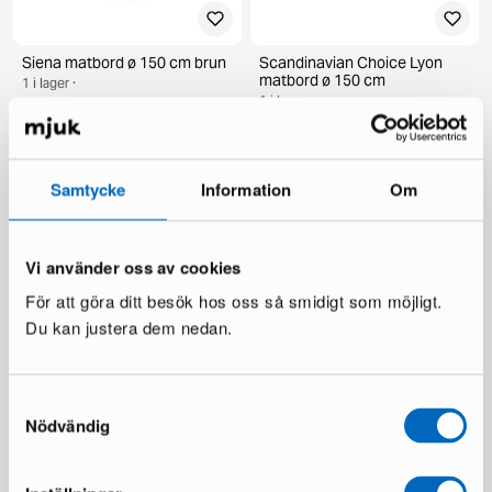
Siena matbord ø 150 cm brun
Scandinavian Choice Lyon
matbord ø 150 cm
1 i lager ·
1 i lager ·
269 €
385 €
359 €
598 €
Du sparar 116 €
Du sparar 239 €
Samtycke
Information
Om
Vi använder oss av cookies
För att göra ditt besök hos oss så smidigt som möjligt.
Du kan justera dem nedan.
Samtyckesval
deNoord Marcus utebord ø
KM Home Relax matta 240 x
140 cm grå
300 cm vit
Nödvändig
1 i lager ·
1 i lager ·
199 €
110 €
336 €