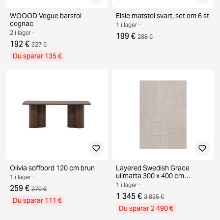
WOOOD Vogue barstol
Elsie matstol svart, set om 6 st
cognac
1 i lager ·
2 i lager ·
199 €
288 €
192 €
327 €
Du sparar 135 €
Olivia soffbord 120 cm brun
Layered Swedish Grace
ullmatta 300 x 400 cm
1 i lager ·
Oatmeal
1 i lager ·
259 €
370 €
1 345 €
3 835 €
Du sparar 111 €
Du sparar 2 490 €