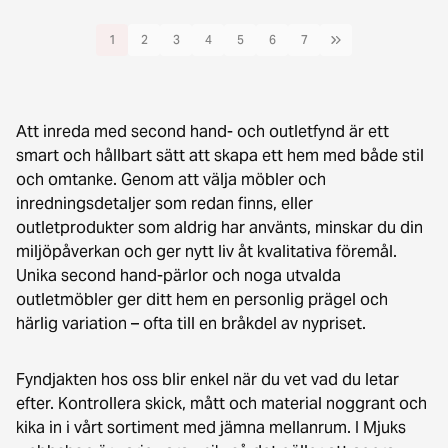
1
2
3
4
5
6
7
Att inreda med second hand- och outletfynd är ett
smart och hållbart sätt att skapa ett hem med både stil
och omtanke. Genom att välja möbler och
inredningsdetaljer som redan finns, eller
outletprodukter som aldrig har använts, minskar du din
miljöpåverkan och ger nytt liv åt kvalitativa föremål.
Unika second hand-pärlor och noga utvalda
outletmöbler ger ditt hem en personlig prägel och
härlig variation – ofta till en bråkdel av nypriset.
Fyndjakten hos oss blir enkel när du vet vad du letar
efter. Kontrollera skick, mått och material noggrant och
kika in i vårt sortiment med jämna mellanrum. I Mjuks