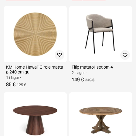
KM Home Hawaii Circle matta
Filip matstol, set om 4
ø 240 cm gul
2 i lager ·
1 i lager ·
149 €
219 €
85 €
125 €