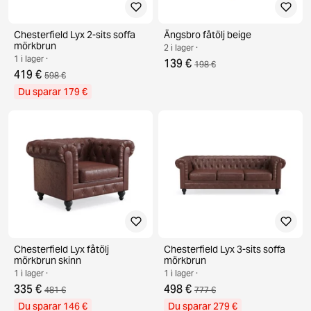
Chesterfield Lyx 2-sits soffa
Ängsbro fåtölj beige
mörkbrun
2 i lager ·
1 i lager ·
139 €
198 €
419 €
598 €
Du sparar 179 €
Chesterfield Lyx fåtölj
Chesterfield Lyx 3-sits soffa
mörkbrun skinn
mörkbrun
1 i lager ·
1 i lager ·
335 €
498 €
481 €
777 €
Du sparar 146 €
Du sparar 279 €