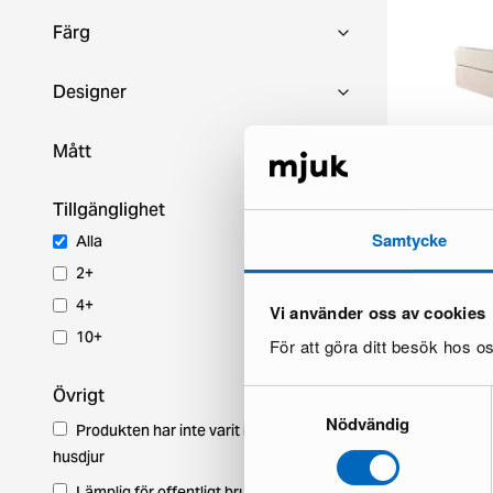
Färg
Designer
Mått
Tillgänglighet
Samtycke
Premium säng 
Alla
1 i lager ·
2+
1 393 €
2 596 
4+
Vi använder oss av cookies
Du sparar 1 2
10+
För att göra ditt besök hos 
Övrigt
Samtyckesval
Nödvändig
Produkten har inte varit i ett hem med
husdjur
Lämplig för offentligt bruk