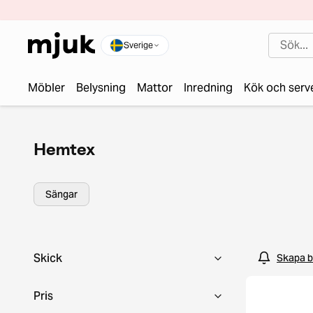
Sverige
Möbler
Belysning
Mattor
Inredning
Kök och serv
Hemtex
Sängar
Skick
Skapa b
Pris