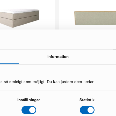
Information
180 cm grå
Eden sänggavel 199 cm ek
1 i lager ·
573 €
€
896 €
03 €
Du sparar 323 €
oss så smidigt som möjligt. Du kan justera dem nedan.
Alla produkter ladd
Inställningar
Statistik