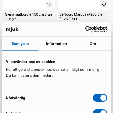
Siena matbord ø 150 cm brun
deNoord Marcus utebord ø
140 cm grå
1 i lager ·
1 i lager ·
269 €
385 €
199 €
336 €
Du sparar 116 €
Du sparar 137 €
Samtycke
Information
Om
Vi använder oss av cookies
För att göra ditt besök hos oss så smidigt som möjligt.
Du kan justera dem nedan.
Samtyckesval
KM Home Relax matta 240 x
Chesterfield Lyx fåtölj
300 cm vit
mörkbrun skinn
Nödvändig
1 i lager ·
1 i lager ·
110 €
335 €
481 €