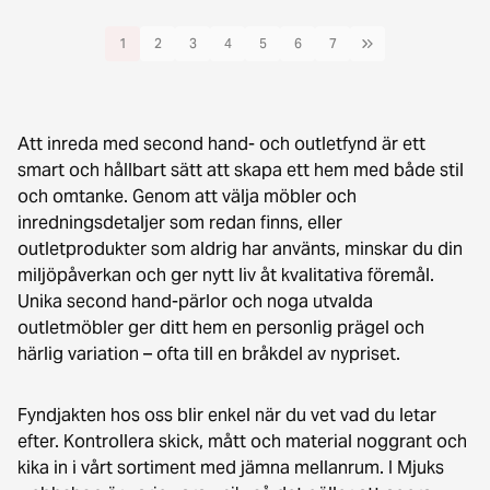
1
2
3
4
5
6
7
Att inreda med second hand- och outletfynd är ett
smart och hållbart sätt att skapa ett hem med både stil
och omtanke. Genom att välja möbler och
inredningsdetaljer som redan finns, eller
outletprodukter som aldrig har använts, minskar du din
miljöpåverkan och ger nytt liv åt kvalitativa föremål.
Unika second hand-pärlor och noga utvalda
outletmöbler ger ditt hem en personlig prägel och
härlig variation – ofta till en bråkdel av nypriset.
Fyndjakten hos oss blir enkel när du vet vad du letar
efter. Kontrollera skick, mått och material noggrant och
kika in i vårt sortiment med jämna mellanrum. I Mjuks