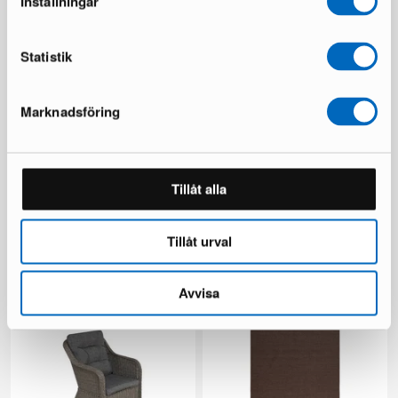
Inställningar
Du sparar 146 €
Statistik
Marknadsföring
Tillåt alla
Ariany soffmodul
Beliani Sersale utestol svart,
set om 4 st
1 i lager ·
1 i lager ·
189 €
Tillåt urval
149 €
249 €
Du sparar 100 €
Avvisa