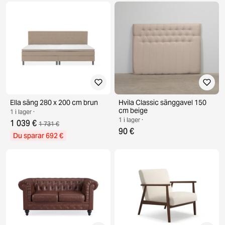
Ella säng 280 x 200 cm brun
Hvila Classic sänggavel 150
cm beige
1 i lager ·
1 i lager ·
1 039 €
1 731 €
90 €
Du sparar 692 €