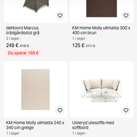
deNoord Marcus
KM Home Molly ullmatta 300 x
trädgårdsstol grå
400 cm brun
2 i lager ·
1 i lager ·
249 €
125 €
418 €
211 €
Du sparar 169 €
KM Home Molly ullmatta 240 x
Usteryd utesoffa med
340 cm greige
soffbord
1 i lager ·
1 i lager ·