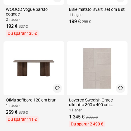
WOOOD Vogue barstol
Elsie matstol svart, set om 6 st
cognac
1 i lager ·
2 i lager ·
199 €
288 €
192 €
327 €
Du sparar 135 €
Olivia soffbord 120 cm brun
Layered Swedish Grace
ullmatta 300 x 400 cm
1 i lager ·
Oatmeal
1 i lager ·
259 €
370 €
1 345 €
3 835 €
Du sparar 111 €
Du sparar 2 490 €