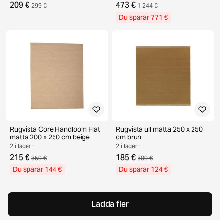
209 €
473 €
299 €
1 244 €
Du sparar 771 €
Rugvista Core Handloom Flat
Rugvista ull matta 250 x 250
matta 200 x 250 cm beige
cm brun
2 i lager ·
2 i lager ·
215 €
185 €
359 €
309 €
Du sparar 144 €
Du sparar 124 €
Ladda fler