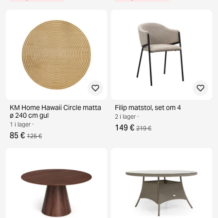
KM Home Hawaii Circle matta
Filip matstol, set om 4
ø 240 cm gul
2 i lager ·
1 i lager ·
149 €
219 €
85 €
125 €