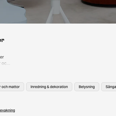
er
er
r och
så att
, HAY
er och mattor
Inredning & dekoration
Belysning
Sänga
evakning