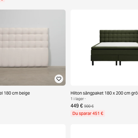
el 180 cm beige
Hilton sängpaket 180 x 200 cm gr
1 i lager ·
449 €
900 €
Du sparar 451 €