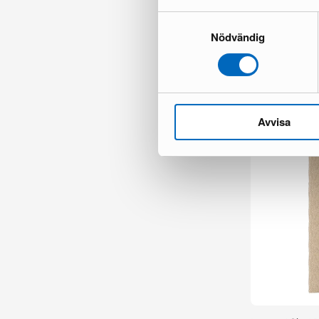
Samtyckesval
Nödvändig
Kopparbo sofa
1 i lager ·
165 €
300 €
Du sparar 135
Avvisa