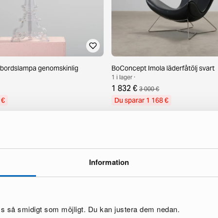
e bordslampa genomskinlig
BoConcept Imola läderfåtölj svart
1 i lager ·
1 832 €
3 000 €
 €
Du sparar 1 168 €
Information
oss så smidigt som möjligt. Du kan justera dem nedan.