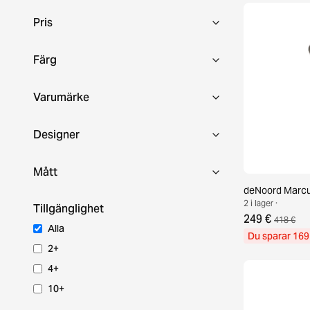
Pris
Färg
Varumärke
Designer
Mått
deNoord Marcus
2 i lager ·
Tillgänglighet
249 €
418 €
Alla
Du sparar 169
2+
4+
10+