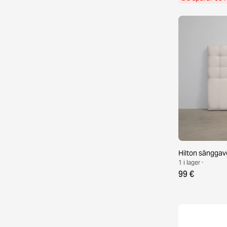
Hilton sänggav
1 i lager ·
99 €