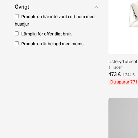
Övrigt
Produkten har inte varit i ett hem med
husdjur
Lämplig för offentligt bruk
Produkten är belagd med moms
Usteryd utesof
1 i lager ·
473 €
1 244 €
Du sparar 771