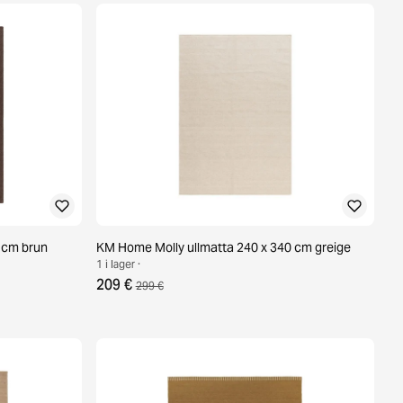
 cm brun
KM Home Molly ullmatta 240 x 340 cm greige
1 i lager ·
209 €
299 €