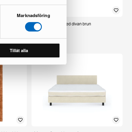
Marknadsföring
Elise 4-sits soffa med divan brun
1 i lager ·
719 €
1 200 €
Du sparar 481 €
Tillåt alla