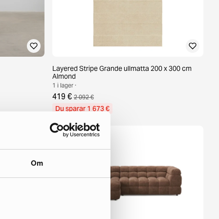
Layered Stripe Grande ullmatta 200 x 300 cm
Almond
1 i lager ·
419 €
2 092 €
Du sparar 1 673 €
Om