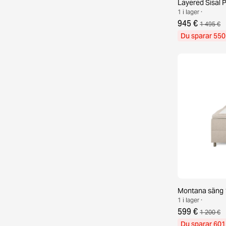
Layered Sisal 
1 i lager ·
945 €
1 495 €
Du sparar 550
Montana säng 
1 i lager ·
599 €
1 200 €
Du sparar 601