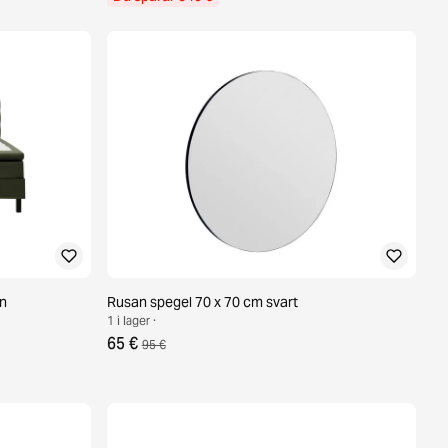
ön
Rusan spegel 70 x 70 cm svart
1 i lager ·
65 €
95 €