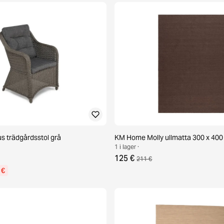
 trädgårdsstol grå
KM Home Molly ullmatta 300 x 400
1 i lager ·
125 €
211 €
 €