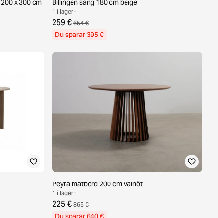
 200 x 300 cm
Billingen säng 180 cm beige
1 i lager ·
259 €
654 €
Du sparar 395 €
Peyra matbord 200 cm valnöt
1 i lager ·
225 €
865 €
Du sparar 640 €