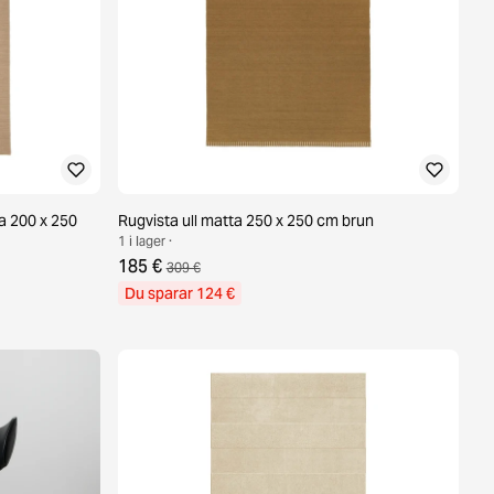
a 200 x 250
Rugvista ull matta 250 x 250 cm brun
1 i lager ·
185 €
309 €
Du sparar 124 €