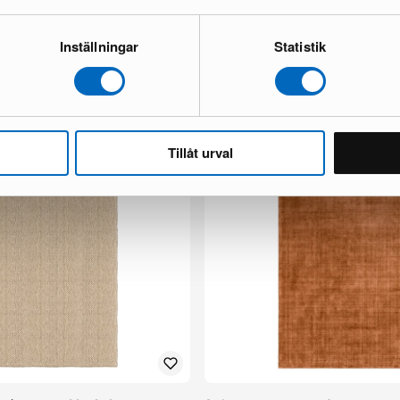
Inställningar
Statistik
bord ø 90 cm ek
Relax ryamatta 160 x 230 cm rosa
1 i lager ·
49 €
85 €
 €
Tillåt urval