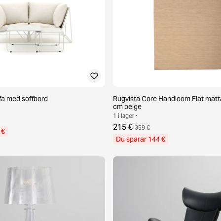
fa med soffbord
Rugvista Core Handloom Flat matt
cm beige
1 i lager ·
215 €
359 €
 €
Du sparar 144 €