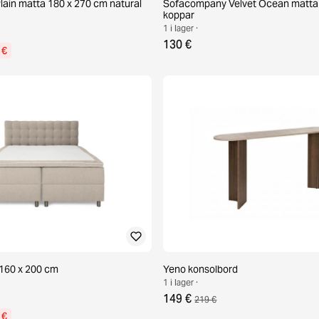
Plain matta 180 x 270 cm natural
Sofacompany Velvet Ocean matta
koppar
1 i lager ·
130 €
 €
160 x 200 cm
Yeno konsolbord
1 i lager ·
149 €
219 €
 €