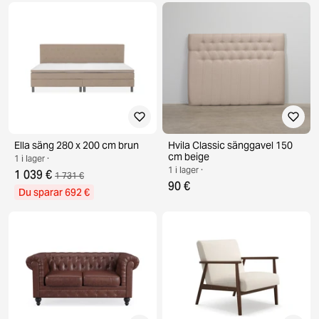
Ella säng 280 x 200 cm brun
Hvila Classic sänggavel 150
cm beige
1 i lager ·
1 i lager ·
1 039 €
1 731 €
90 €
Du sparar 692 €