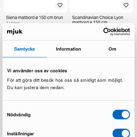
Siena matbord ø 150 cm brun
Scandinavian Choice Lyon
matbord ø 150 cm
1 i lager ·
1 i lager ·
269 €
385 €
359 €
598 €
Du sparar 116 €
Du sparar 239 €
Samtycke
Information
Om
Vi använder oss av cookies
För att göra ditt besök hos oss så smidigt som möjligt.
Du kan justera dem nedan.
Samtyckesval
deNoord Marcus utebord ø
KM Home Relax matta 240 x
Nödvändig
140 cm grå
300 cm vit
1 i lager ·
1 i lager ·
199 €
110 €
336 €
Inställningar