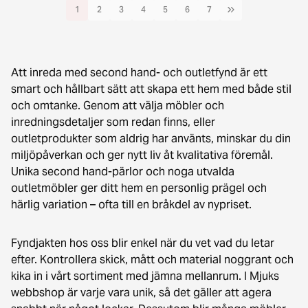
1
2
3
4
5
6
7
Att inreda med second hand- och outletfynd är ett
smart och hållbart sätt att skapa ett hem med både stil
och omtanke. Genom att välja möbler och
inredningsdetaljer som redan finns, eller
outletprodukter som aldrig har använts, minskar du din
miljöpåverkan och ger nytt liv åt kvalitativa föremål.
Unika second hand-pärlor och noga utvalda
outletmöbler ger ditt hem en personlig prägel och
härlig variation – ofta till en bråkdel av nypriset.
Fyndjakten hos oss blir enkel när du vet vad du letar
efter. Kontrollera skick, mått och material noggrant och
kika in i vårt sortiment med jämna mellanrum. I Mjuks
webbshop är varje vara unik, så det gäller att agera