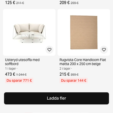
125 €
209 €
211 €
299 €
Usteryd utesoffa med
Rugvista Core Handloom Flat
soffbord
matta 200 x 250 cm beige
1 i lager ·
2 i lager ·
473 €
215 €
1 244 €
359 €
Du sparar 771 €
Du sparar 144 €
Ladda fler