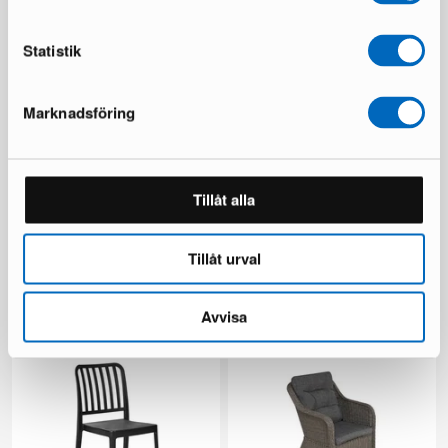
Du sparar 137 €
Statistik
Marknadsföring
Tillåt alla
Chesterfield Lyx fåtölj
Ariany soffmodul
mörkbrun skinn
1 i lager ·
Tillåt urval
1 i lager ·
189 €
335 €
481 €
Du sparar 146 €
Avvisa