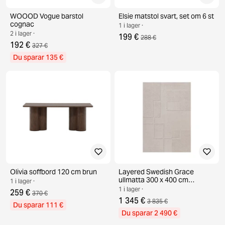
WOOOD Vogue barstol
Elsie matstol svart, set om 6 st
cognac
1 i lager ·
2 i lager ·
199 €
288 €
192 €
327 €
Du sparar 135 €
Olivia soffbord 120 cm brun
Layered Swedish Grace
ullmatta 300 x 400 cm
1 i lager ·
Oatmeal
1 i lager ·
259 €
370 €
1 345 €
3 835 €
Du sparar 111 €
Du sparar 2 490 €