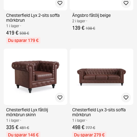
Chesterfield Lyx 2-sits soffa
Ängsbro fåtölj beige
mörkbrun
2 i lager ·
1 i lager ·
139 €
198 €
419 €
598 €
Du sparar 179 €
Chesterfield Lyx fåtölj
Chesterfield Lyx 3-sits soffa
mörkbrun skinn
mörkbrun
1 i lager ·
1 i lager ·
335 €
498 €
481 €
777 €
Du sparar 146 €
Du sparar 279 €