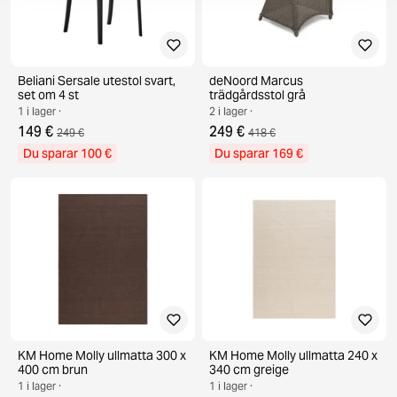
Beliani Sersale utestol svart,
deNoord Marcus
set om 4 st
trädgårdsstol grå
1 i lager ·
2 i lager ·
149 €
249 €
249 €
418 €
Du sparar 100 €
Du sparar 169 €
KM Home Molly ullmatta 300 x
KM Home Molly ullmatta 240 x
400 cm brun
340 cm greige
1 i lager ·
1 i lager ·