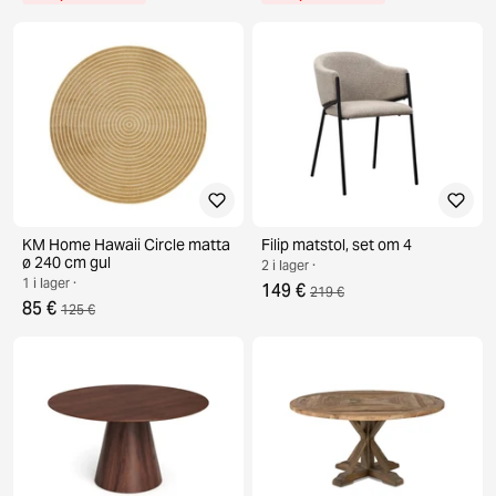
KM Home Hawaii Circle matta
Filip matstol, set om 4
ø 240 cm gul
2 i lager ·
1 i lager ·
149 €
219 €
85 €
125 €