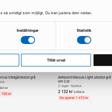
oss så smidigt som möjligt. Du kan justera dem nedan.
Inställningar
Statistik
Tillåt urval
cus trädgårdsstol grå
deNoord Marcus Light utestol grå r
om 2 st
kick
2 i lager · Nyskick
351 kr
2 132 kr
3 605 kr
1 760 kr
Du sparar 1 473 kr