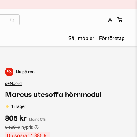
Sälj möbler
För företag
%
Nu på rea
deNoord
Marcus utesoffa hörnmodul
1 i lager
805 kr
Moms 0%
5 190 kr
nypris
Du sparar 4 385 kr