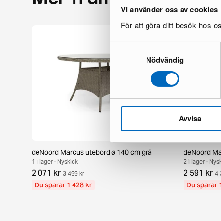
Vi använder oss av cookies
För att göra ditt besök hos 
Samtyckesval
Nödvändig
Avvisa
deNoord Marcus utebord ø 140 cm grå
deNoord Mar
1 i lager · Nyskick
2 i lager · Nys
2 071 kr
2 591 kr
3 499 kr
4 
Du sparar 1 428 kr
Du sparar 