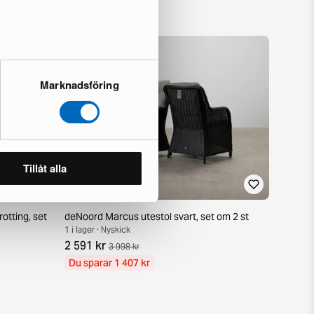
Marknadsföring
Tillåt alla
otting, set
deNoord Marcus utestol svart, set om 2 st
1 i lager · Nyskick
2 591 kr
3 998 kr
Du sparar 1 407 kr