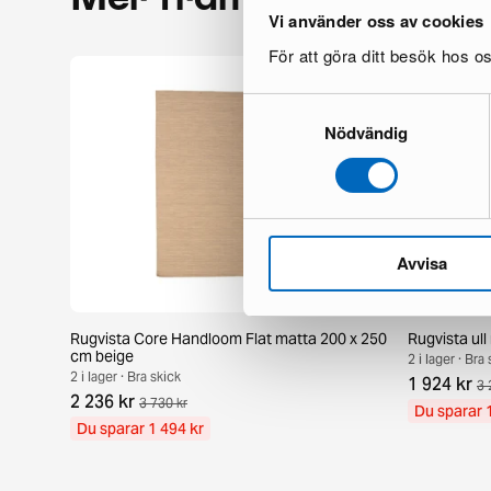
Vi använder oss av cookies
För att göra ditt besök hos 
Samtyckesval
Nödvändig
Avvisa
Rugvista Core Handloom Flat matta 200 x 250
Rugvista ul
cm beige
2 i lager · Bra
2 i lager · Bra skick
1 924 kr
3 
2 236 kr
3 730 kr
Du sparar 
Du sparar 1 494 kr