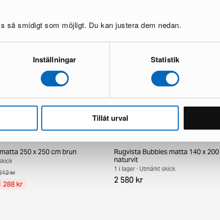
oss så smidigt som möjligt. Du kan justera dem nedan.
Inställningar
Statistik
Tillåt urval
l matta 250 x 250 cm brun
Rugvista Bubbles matta 140 x 200 
naturvit
 skick
1 i lager · Utmärkt skick
212 kr
2 580 kr
1 288 kr