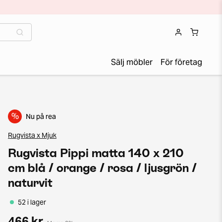
Sälj möbler
För företag
%
Nu på rea
Rugvista x Mjuk
Rugvista Pippi matta 140 x 210
cm blå / orange / rosa / ljusgrön /
naturvit
52 i lager
466 kr