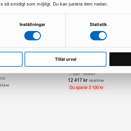
oss så smidigt som möjligt. Du kan justera dem nedan.
Inställningar
Statistik
Tillåt urval
ndknotted orientalisk matta 63 x
Aktscha orientalisk matta 249 x 3
1 i lager · Nyskick
kick
12 417 kr
15 517 kr
672 kr
Du sparar 3 100 kr