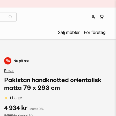
Sälj möbler
För företag
%
Nu på rea
Rezas
Pakistan handknotted orientalisk
matta 79 x 293 cm
1 i lager
4 934 kr
Moms 0%
7 260 kr
nypris