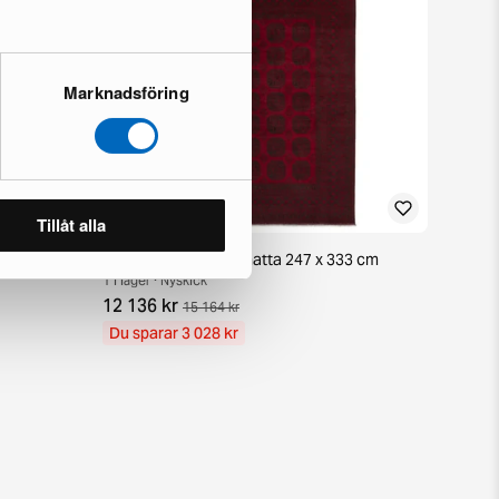
Marknadsföring
Tillåt alla
38 cm
Aktscha orientalisk matta 247 x 333 cm
1 i lager · Nyskick
12 136 kr
15 164 kr
Du sparar 3 028 kr