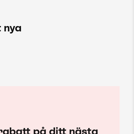
 nya
rabatt på ditt nästa