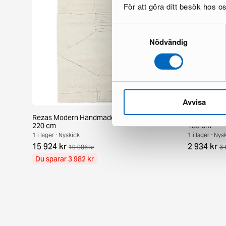
För att göra ditt besök hos 
Samtyckesval
Nödvändig
Avvisa
Rezas Modern Handmade Mix matta 200 x
Pakistan ha
220 cm
186 cm
1 i lager · Nyskick
1 i lager · Nys
15 924 kr
2 934 kr
19 906 kr
3 
Du sparar 3 982 kr