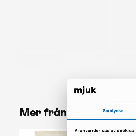
Mer från samma mär
Samtycke
Vi använder oss av cookies