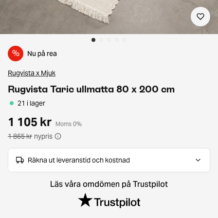
%
Nu på rea
Rugvista x Mjuk
Rugvista Taric ullmatta 80 x 200 cm
21 i lager
1 105 kr
Moms 0%
1 865 kr
nypris
Räkna ut leveranstid och kostnad
Läs våra omdömen på Trustpilot