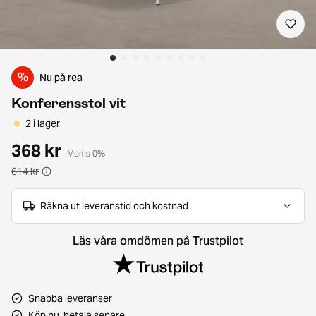
%
Nu på rea
Konferensstol vit
2 i lager
368 kr
Moms 0%
614 kr
Räkna ut leveranstid och kostnad
Läs våra omdömen på Trustpilot
Snabba leveranser
Köp nu, betala senare