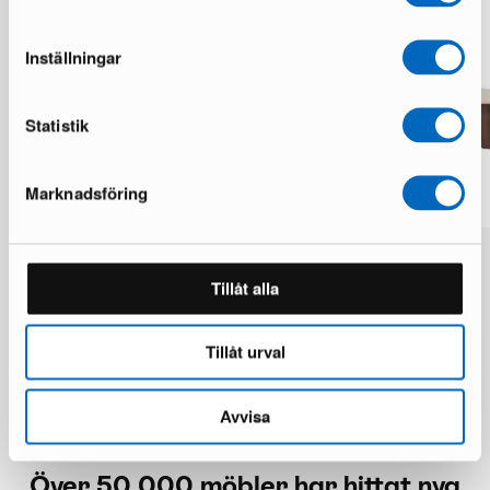
Inställningar
Statistik
Marknadsföring
Olivia soffbord 120 cm brun
Megg soffbord beige
1 i lager · Nyskick
1 i lager · Bra skick
Tillåt alla
2 695 kr
2 279 kr
3 848 kr
4 558 kr
Du sparar 1 153 kr
Du sparar 2 279 kr
Tillåt urval
Avvisa
Över 50 000 möbler har hittat nya