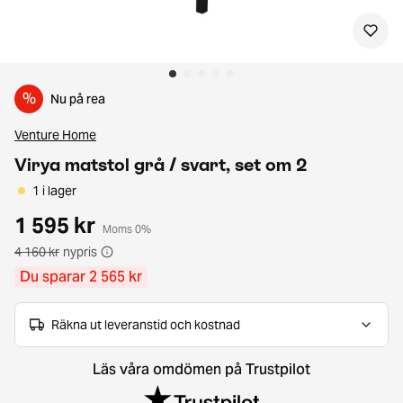
%
Nu på rea
Venture Home
Virya matstol grå / svart, set om 2
1 i lager
1 595 kr
Moms 0%
4 160 kr
nypris
Du sparar 2 565 kr
Räkna ut leveranstid och kostnad
Läs våra omdömen på Trustpilot