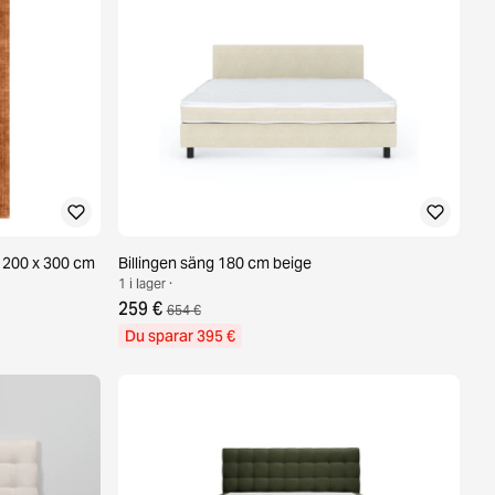
 200 x 300 cm
Billingen säng 180 cm beige
1 i lager ·
259 €
654 €
Du sparar 395 €