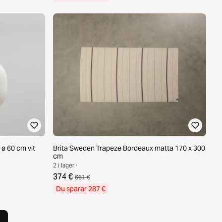
ø 60 cm vit
Brita Sweden Trapeze Bordeaux matta 170 x 300
cm
2 i lager ·
374 €
661 €
Du sparar 287 €