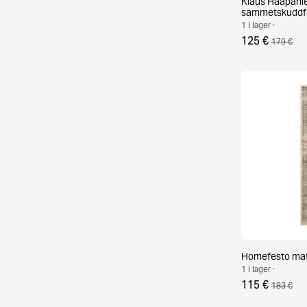
Klaus Haapanie
sammetskuddf
1 i lager ·
125 €
179 €
Homefesto mat
1 i lager ·
115 €
183 €