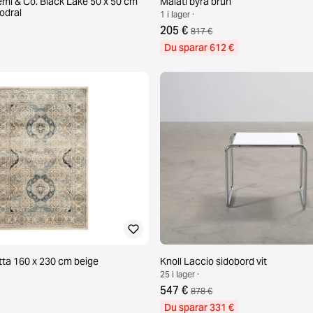
mi & Co. Black Lake 50 x 50 cm
Malati byrå brun
odral
1 i lager ·
205 €
817 €
Du sparar 612 €
ta 160 x 230 cm beige
Knoll Laccio sidobord vit
25 i lager ·
547 €
878 €
Du sparar 331 €