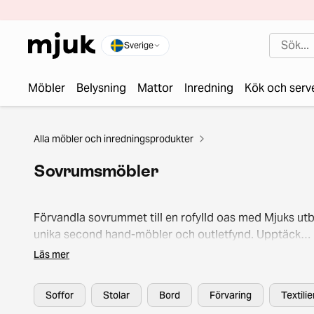
Sverige
Möbler
Belysning
Mattor
Inredning
Kök och serv
Alla möbler och inredningsprodukter
Sovrumsmöbler
Förvandla sovrummet till en rofylld oas med Mjuks ut
unika second hand-möbler och outletfynd. Upptäck
hållbara alternativ för både komfort och inredning – f
Läs mer
sänggavlar och nattduksbord till smarta
förvaringslösningar.
Soffor
Stolar
Bord
Förvaring
Textili