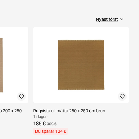
a 200 x 250
Rugvista ull matta 250 x 250 cm brun
1 i lager ·
185 €
309 €
Du sparar 124 €