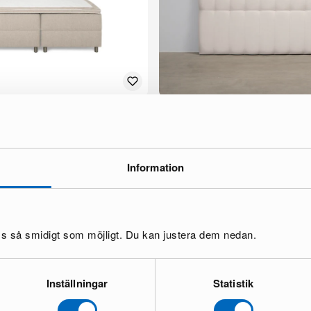
160 x 200 cm
Hilton sänggavel 180 cm beige
1 i lager ·
99 €
 €
Information
oss så smidigt som möjligt. Du kan justera dem nedan.
Inställningar
Statistik