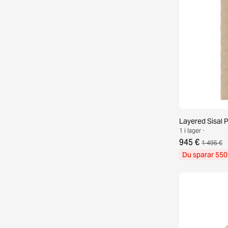
Layered Sisal 
1 i lager ·
945 €
1 495 €
Du sparar 550