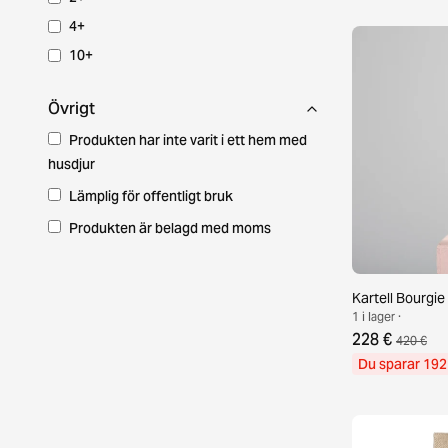
4+
10+
Övrigt
Produkten har inte varit i ett hem med
husdjur
Lämplig för offentligt bruk
Produkten är belagd med moms
Kartell Bourgi
1 i lager ·
228 €
420 €
Du sparar 192