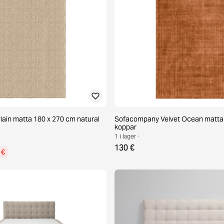
Plain matta 180 x 270 cm natural
Sofacompany Velvet Ocean matta
koppar
1 i lager ·
130 €
 €