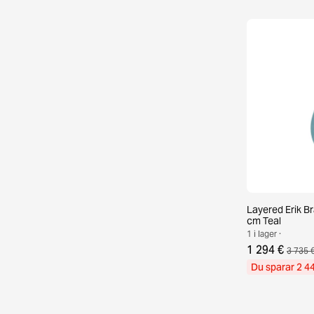
Layered Erik B
cm Teal
1 i lager ·
1 294 €
3 735 
Du sparar 2 4