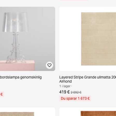
e bordslampa genomskinlig
Layered Stripe Grande ullmatta 2
Almond
1 i lager ·
419 €
2 092 €
 €
Du sparar 1 673 €