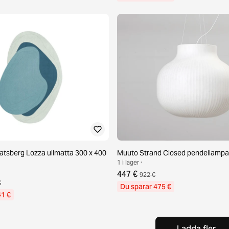
ratsberg Lozza ullmatta 300 x 400
Muuto Strand Closed pendellampa 
1 i lager ·
447 €
922 €
€
Du sparar 475 €
41 €
Ladda fler