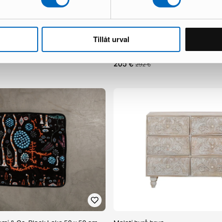
Tillåt urval
0 x 70 cm svart
KM Home Skagen ullmatta 200 x 3
1 i lager ·
205 €
292 €