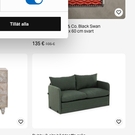
Tillåt alla
00 cm beige
Klaus Haapaniemi & Co. Black Swan
sammetskudde 60 x 60 cm svart
1 i lager ·
135 €
195 €