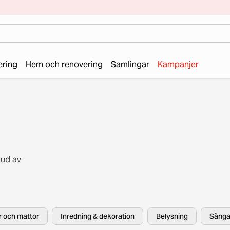
ering
Hem och renovering
Samlingar
Kampanjer
bud av
rån
er och mattor
Inredning & dekoration
Belysning
Sänga