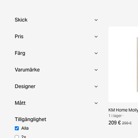
Skick
Pris
Färg
Varumärke
Designer
Mått
KM Home Molly 
1 i lager ·
Tillgänglighet
209 €
299 €
Alla
2+