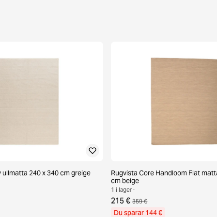
ullmatta 240 x 340 cm greige
Rugvista Core Handloom Flat matt
cm beige
1 i lager ·
215 €
359 €
Du sparar 144 €