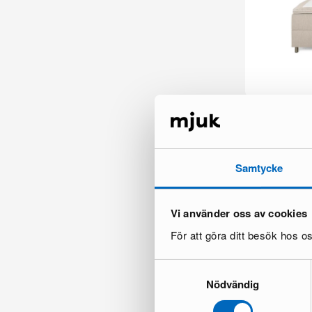
Montana säng 
1 i lager ·
599 €
1 200 €
Du sparar 601
Samtycke
Vi använder oss av cookies
För att göra ditt besök hos 
Samtyckesval
Nödvändig