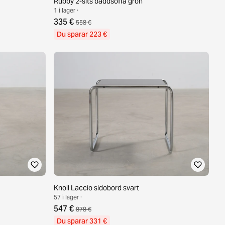
Rubby 2-sits bäddsoffa grön
1 i lager ·
335 €
558 €
Du sparar 223 €
Knoll Laccio sidobord svart
57 i lager ·
547 €
878 €
Du sparar 331 €