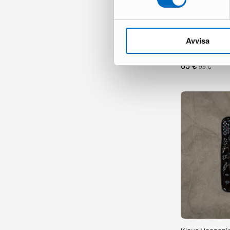
Avvisa
Rusan spegel 7
1 i lager ·
65 €
95 €