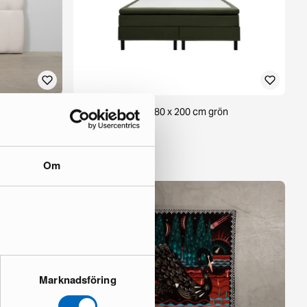
Hilton sängpaket 180 x 200 cm grön
1 i lager ·
449 €
900 €
Du sparar 451 €
Om
Marknadsföring