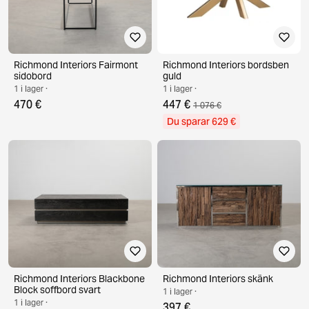
Richmond Interiors Fairmont
Richmond Interiors bordsben
sidobord
guld
1 i lager ·
1 i lager ·
470 €
447 €
1 076 €
Du sparar 629 €
Richmond Interiors Blackbone
Richmond Interiors skänk
Block soffbord svart
1 i lager ·
1 i lager ·
397 €