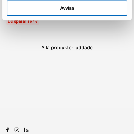
sammetsstol beige
Avvisa
1 i lager ·
190 €
357 €
Du sparar 167 €
Alla produkter laddade