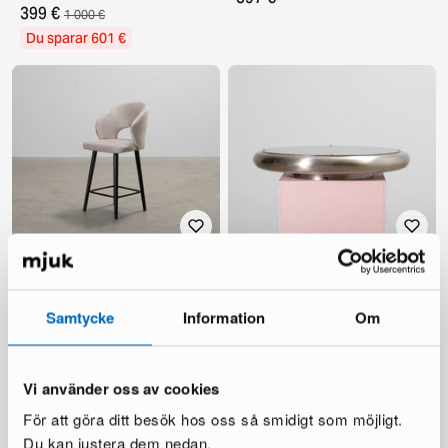
399 €
1 000 €
Du sparar 601 €
Richmond Interiors Savoy
Richmond Interiors Destiny
barstol gråbeige
vägglampa
1 i lager ·
1 i lager ·
Samtycke
Information
Om
160 €
388 €
380 €
1 339 €
Du sparar 220 €
Du sparar 951 €
Vi använder oss av cookies
För att göra ditt besök hos oss så smidigt som möjligt.
Du kan justera dem nedan.