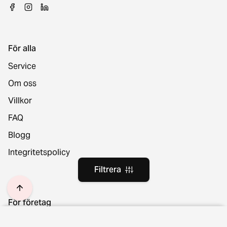
För alla
Service
Om oss
Villkor
FAQ
Blogg
Integritetspolicy
Filtrera
För företag
Sälj möbler
Plats och språk
Filtrera
Rensa filter