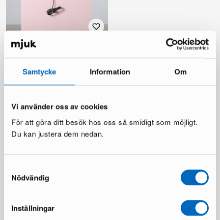
Blauet 1896 Metric
vägglampa
32 i lager ·
Samtycke
Information
Om
73 €
716 €
Du sparar 643 €
Vi använder oss av cookies
För att göra ditt besök hos oss så smidigt som möjligt.
Alla produkter laddade
Du kan justera dem nedan.
Samtyckesval
Nödvändig
Inställningar