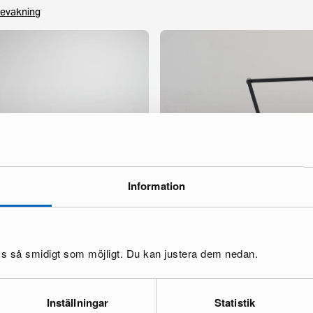
evakning
Information
é pendellampa vit
Wästberg w227 Winkel bordslampa
6 i lager ·
270 €
413 €
oss så smidigt som möjligt. Du kan justera dem nedan.
Du sparar 143 €
Inställningar
Statistik