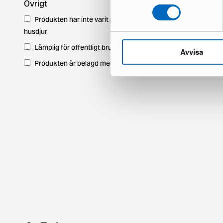
Övrigt
Produkten har inte varit i ett hem med
husdjur
Lämplig för offentligt bruk
Avvisa
Produkten är belagd med moms