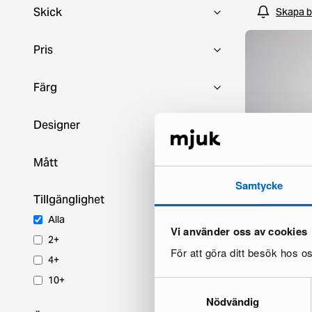
Skick
Skapa b
Pris
Färg
Designer
Mått
Samtycke
Tillgänglighet
Wästberg Semp
Alla
Vi använder oss av cookies
1 i lager ·
2+
299 €
För att göra ditt besök hos 
4+
10+
Samtyckesval
Nödvändig