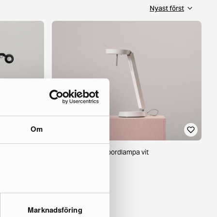
Om
 svart
Wästberg w081t1 bordlampa vit
1 i lager ·
345 €
606 €
Du sparar 261 €
Marknadsföring