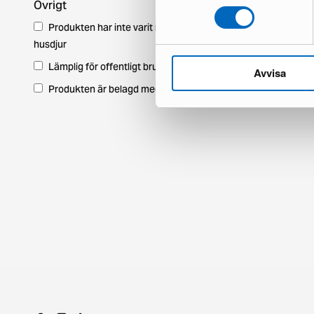
Övrigt
Produkten har inte varit i ett hem med
husdjur
Lämplig för offentligt bruk
Avvisa
Produkten är belagd med moms