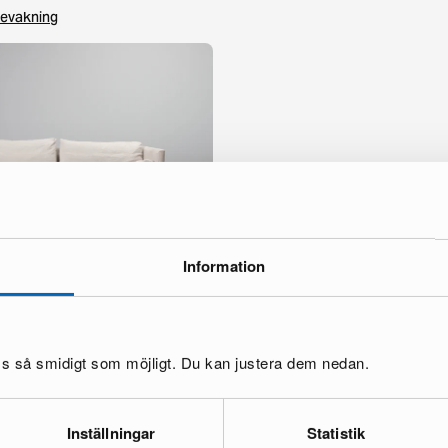
evakning
Information
ffa beige
oss så smidigt som möjligt. Du kan justera dem nedan.
01 €
Inställningar
Statistik