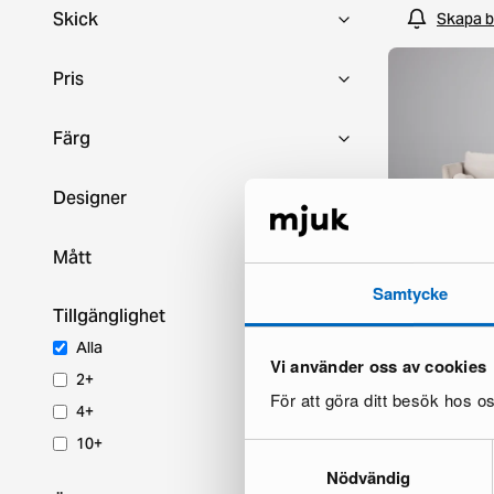
Skick
Skapa b
Pris
Färg
Designer
Mått
Samtycke
Tillgänglighet
Unico 3-sits so
Alla
Vi använder oss av cookies
1 i lager ·
2+
799 €
1 900 €
För att göra ditt besök hos 
4+
Du sparar 1 1
10+
Samtyckesval
Nödvändig