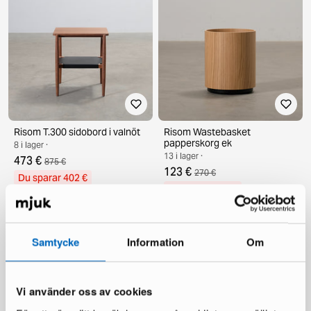
Risom T.300 sidobord i valnöt
Risom Wastebasket
papperskorg ek
8 i lager ·
13 i lager ·
473 €
875 €
123 €
270 €
Du sparar 402 €
Du sparar 147 €
Samtycke
Information
Om
Vi använder oss av cookies