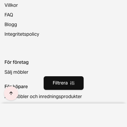
Villkor
FAQ
Blogg
Integritetspolicy
För företag
Sälj möbler
Filtrera
För köpare
Alla möbler och inredningsprodukter
Leverans och returer
Plats och språk
Filtrera
Rensa filter
Ångra ditt köp