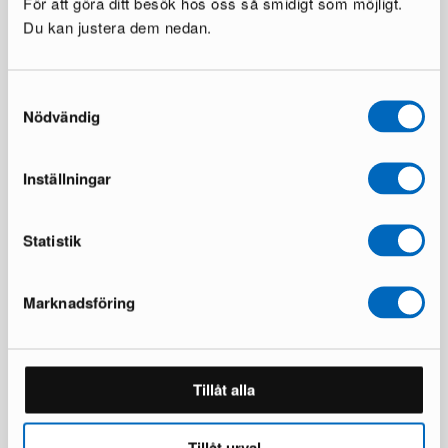
För att göra ditt besök hos oss så smidigt som möjligt.
Du kan justera dem nedan.
Design Within Reach Risom
Wastebasket papperskorg
29 i lager ·
Samtyckesval
98 €
270 €
Nödvändig
Du sparar 172 €
Inställningar
Alla produkter laddade
Statistik
Marknadsföring
Tillåt alla
Tillåt urval