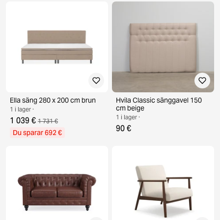
Ella säng 280 x 200 cm brun
Hvila Classic sänggavel 150
cm beige
1 i lager ·
1 i lager ·
1 039 €
1 731 €
90 €
Du sparar 692 €