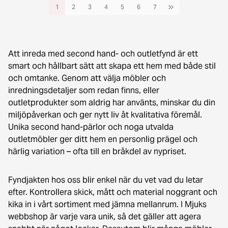
1
2
3
4
5
6
7
Att inreda med second hand- och outletfynd är ett
smart och hållbart sätt att skapa ett hem med både stil
och omtanke. Genom att välja möbler och
inredningsdetaljer som redan finns, eller
outletprodukter som aldrig har använts, minskar du din
miljöpåverkan och ger nytt liv åt kvalitativa föremål.
Unika second hand-pärlor och noga utvalda
outletmöbler ger ditt hem en personlig prägel och
härlig variation – ofta till en bråkdel av nypriset.
Fyndjakten hos oss blir enkel när du vet vad du letar
efter. Kontrollera skick, mått och material noggrant och
kika in i vårt sortiment med jämna mellanrum. I Mjuks
webbshop är varje vara unik, så det gäller att agera