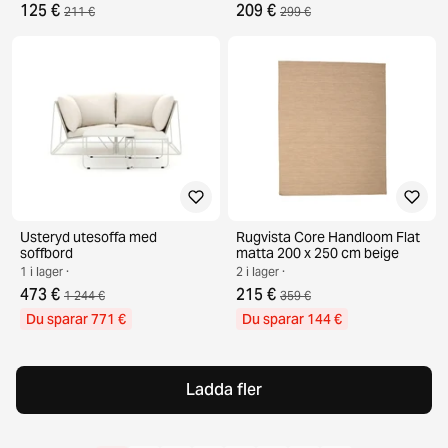
125 €
209 €
211 €
299 €
Usteryd utesoffa med
Rugvista Core Handloom Flat
soffbord
matta 200 x 250 cm beige
1 i lager ·
2 i lager ·
473 €
215 €
1 244 €
359 €
Du sparar 771 €
Du sparar 144 €
Ladda fler