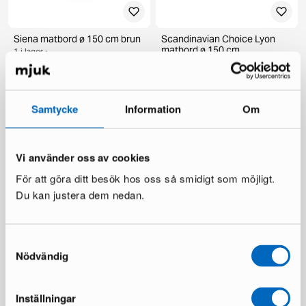
Siena matbord ø 150 cm brun
Scandinavian Choice Lyon
matbord ø 150 cm
1 i lager ·
1 i lager ·
269 €
385 €
359 €
598 €
Du sparar 116 €
Du sparar 239 €
Samtycke
Information
Om
Vi använder oss av cookies
För att göra ditt besök hos oss så smidigt som möjligt.
Du kan justera dem nedan.
Samtyckesval
deNoord Marcus utebord ø
KM Home Relax matta 240 x
Nödvändig
140 cm grå
300 cm vit
1 i lager ·
1 i lager ·
199 €
110 €
336 €
Inställningar