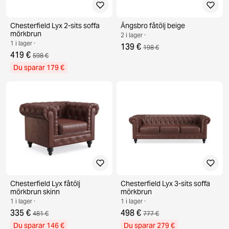
Chesterfield Lyx 2-sits soffa
Ängsbro fåtölj beige
mörkbrun
2 i lager ·
1 i lager ·
139 €
198 €
419 €
598 €
Du sparar 179 €
Chesterfield Lyx fåtölj
Chesterfield Lyx 3-sits soffa
mörkbrun skinn
mörkbrun
1 i lager ·
1 i lager ·
335 €
498 €
481 €
777 €
Du sparar 146 €
Du sparar 279 €