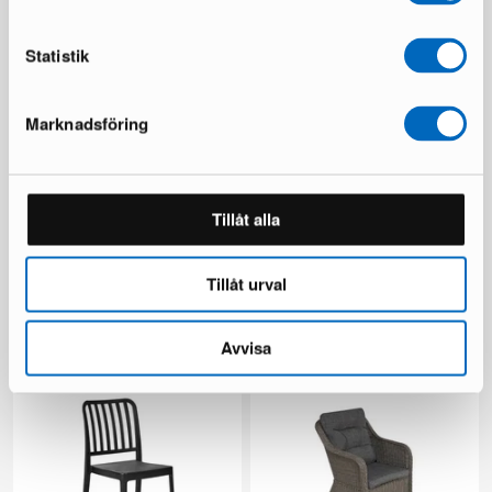
Du sparar 137 €
Statistik
Marknadsföring
Tillåt alla
Chesterfield Lyx fåtölj
Ariany soffmodul
mörkbrun skinn
1 i lager ·
Tillåt urval
1 i lager ·
189 €
335 €
481 €
Du sparar 146 €
Avvisa