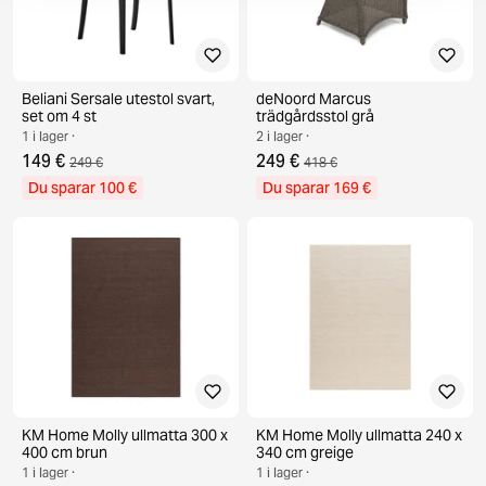
Beliani Sersale utestol svart,
deNoord Marcus
set om 4 st
trädgårdsstol grå
1 i lager ·
2 i lager ·
149 €
249 €
249 €
418 €
Du sparar 100 €
Du sparar 169 €
KM Home Molly ullmatta 300 x
KM Home Molly ullmatta 240 x
400 cm brun
340 cm greige
1 i lager ·
1 i lager ·