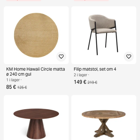
KM Home Hawaii Circle matta
Filip matstol, set om 4
ø 240 cm gul
2 i lager ·
1 i lager ·
149 €
219 €
85 €
125 €