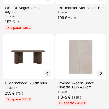
WOOOD Vogue barstol
Elsie matstol svart, set om 6 st
cognac
1 i lager ·
2 i lager ·
199 €
288 €
192 €
327 €
Du sparar 135 €
Olivia soffbord 120 cm brun
Layered Swedish Grace
ullmatta 300 x 400 cm
1 i lager ·
Oatmeal
1 i lager ·
259 €
370 €
1 345 €
3 835 €
Du sparar 111 €
Du sparar 2 490 €