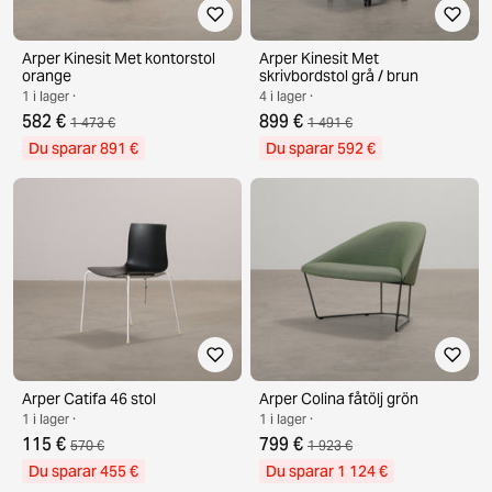
Arper Kinesit Met kontorstol
Arper Kinesit Met
orange
skrivbordstol grå / brun
1 i lager ·
4 i lager ·
582 €
899 €
1 473 €
1 491 €
Du sparar 891 €
Du sparar 592 €
Arper Catifa 46 stol
Arper Colina fåtölj grön
1 i lager ·
1 i lager ·
115 €
799 €
570 €
1 923 €
Du sparar 455 €
Du sparar 1 124 €