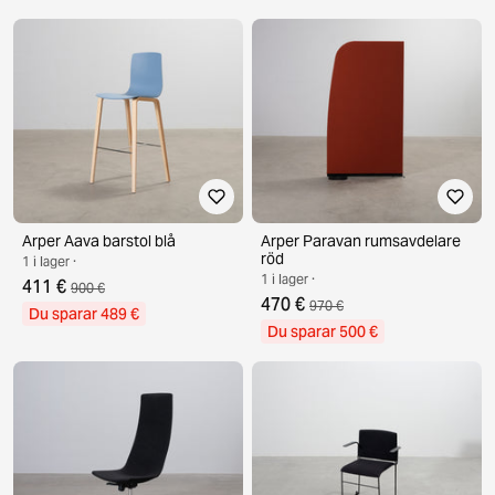
Arper Aava barstol blå
Arper Paravan rumsavdelare
röd
1 i lager ·
1 i lager ·
411 €
900 €
470 €
970 €
Du sparar 489 €
Du sparar 500 €