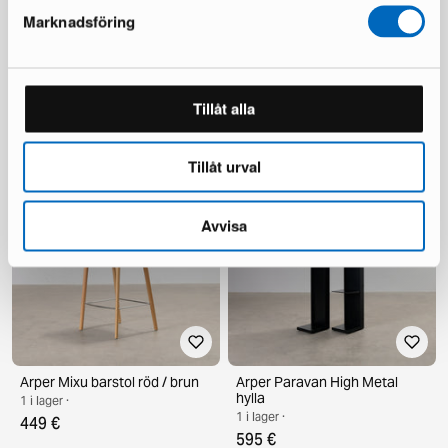
Marknadsföring
Arper Paravan väggskärm /
Arper Mixu barstol röd / brun
rumsavdelare blågrå
1 i lager ·
Tillåt alla
1 i lager ·
449 €
375 €
970 €
Du sparar 595 €
Tillåt urval
Avvisa
Arper Mixu barstol röd / brun
Arper Paravan High Metal
hylla
1 i lager ·
1 i lager ·
449 €
595 €