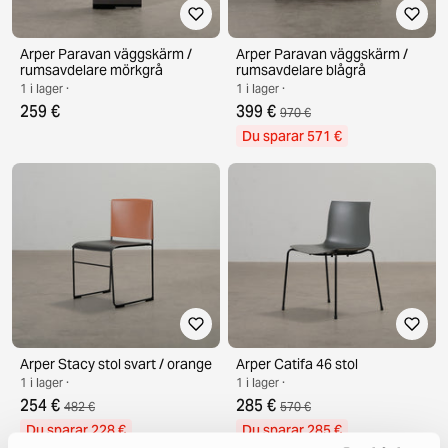
Arper Paravan väggskärm /
Arper Paravan väggskärm /
rumsavdelare mörkgrå
rumsavdelare blågrå
1 i lager ·
1 i lager ·
259 €
399 €
970 €
Du sparar 571 €
Arper Stacy stol svart / orange
Arper Catifa 46 stol
1 i lager ·
1 i lager ·
254 €
285 €
482 €
570 €
Du sparar 228 €
Du sparar 285 €