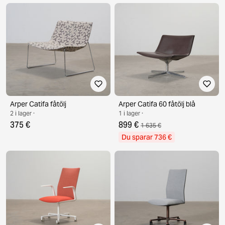
Arper Catifa fåtölj
Arper Catifa 60 fåtölj blå
2 i lager ·
1 i lager ·
375 €
899 €
1 635 €
Du sparar 736 €