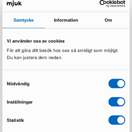
Samtycke
Information
Om
Vi använder oss av cookies
För att göra ditt besök hos oss så smidigt som möjligt.
Du kan justera dem nedan.
Arper Duna 02 stol
Arper Paravan väggskärm /
rumsavdelare blågrå
1 i lager ·
1 i lager ·
435 €
992 €
Samtyckesval
299 €
970 €
Du sparar 557 €
Nödvändig
Du sparar 671 €
Inställningar
Statistik