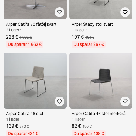
Arper Catifa 70 fåtölj svart
Arper Stacy stol svart
2 i lager ·
1 i lager ·
223 €
197 €
1 885 €
464 €
Du sparar 1 662 €
Du sparar 267 €
Arper Catifa 46 stol
Arper Catifa 46 stol mörkgrå
1 i lager ·
1 i lager ·
139 €
82 €
570 €
490 €
Du sparar 431 €
Du sparar 408 €