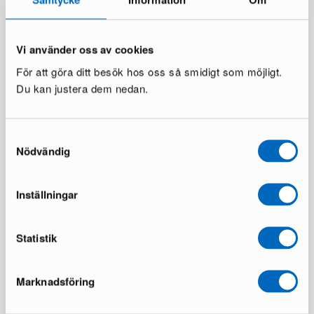
158 €
497 €
329 €
Du sparar 171 €
Vi använder oss av cookies
För att göra ditt besök hos oss så smidigt som möjligt.
Du kan justera dem nedan.
Samtyckesval
Nödvändig
Haslev Opus 17 soffbord
Inställningar
1 i lager ·
499 €
842 €
Du sparar 343 €
Statistik
Marknadsföring
Alla produkter laddade