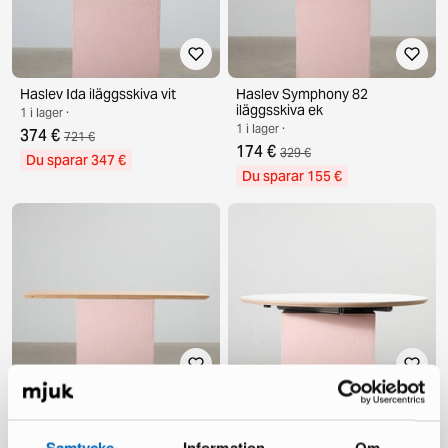
Haslev Ida iläggsskiva vit
Haslev Symphony 82
iläggsskiva ek
1 i lager ·
1 i lager ·
374 €
721 €
174 €
329 €
Du sparar 347 €
Du sparar 155 €
Haslev Symphony 82
Haslev Symphony 82
iläggsskiva ek
bordsskiva Ø 105 cm vit
laminat
1 i lager ·
1 i lager ·
Samtycke
Information
Om