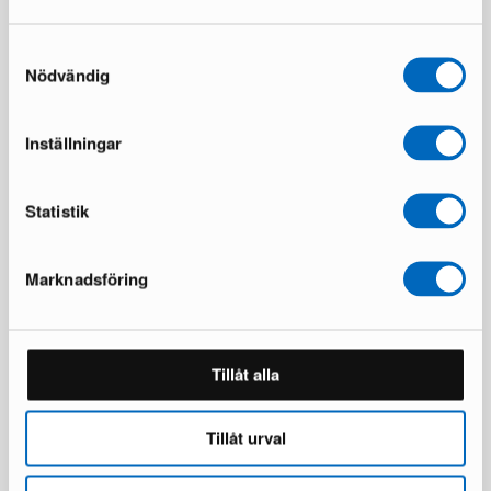
799 €
699 €
1 202 €
970 €
Du sparar 403 €
Du sparar 271 €
Samtyckesval
Nödvändig
Alla produkter laddade
Inställningar
Statistik
Marknadsföring
Tillåt alla
Tillåt urval